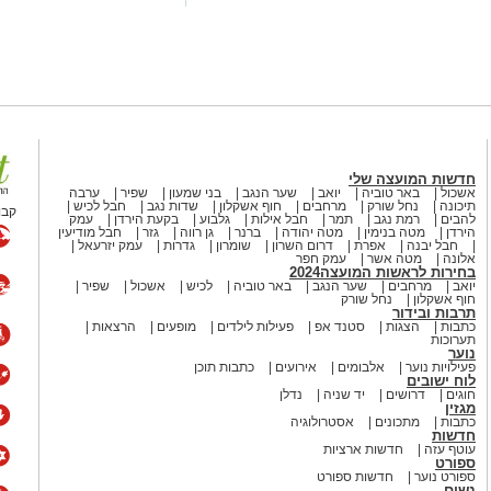
חדשות המועצה שלי
אשכול
באר טוביה
יואב
שער הנגב
בני שמעון
שפיר
ערבה
תיכונה
נחל שורק
מרחבים
חוף אשקלון
שדות נגב
חבל לכיש
קבו
להבים
רמת נגב
תמר
חבל אילות
גלבוע
בקעת הירדן
עמק
הירדן
מטה בנימין
מטה יהודה
ברנר
גן רווה
גזר
חבל מודיעין
חבל יבנה
אפרת
דרום השרון
שומרון
גדרות
עמק יזרעאל
אלונה
מטה אשר
עמק חפר
מחקר,
ד"ר אלה קון-שורץ, חברת סגל
בחירות לראשות המועצה2024
יואב
מרחבים
שער הנגב
באר טוביה
לכיש
אשכול
שפיר
אות הציבור באוניברסיטת בן גוריון
חוף אשקלון
נחל שורק
משפחה לבין אוכלוסיית המבוגרים.
תרבות ובידור
כתבות
הצגות
סטנד אפ
פעילות לילדים
מופעים
הרצאות
א קריטית, יש לשמור על קשרים עם בני
תערוכות
נוער
ם מבוגרים – יש להם השפעה חיובית
פעילויות נוער
אלבומים
אירועים
כתבות תוכן
ריאות לזכור כי בידיהם היכולת להשפיע
לוח ישובים
חוגים
דרושים
יד שניה
נדלן
ו אליהם ברצינות ובכבוד בעת מתן
מגזין
כתבות
מתכונים
אסטרולוגיה
חדשות
עוטף עזה
חדשות ארציות
ספורט
המחקר מבוסס על סקר שנערך בקרב 888 ישראליים בגילאי 50 ומעלה בתקופת
ספורט נוער
חדשות ספורט
הסגר הראשון, מאמצע מרץ ועד תחילת מאי 2020. המחקר נעשה בשיתוף פעולה
נשים