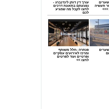
שערים
עורך דין דותן לינדנברג -
ו כי אוכלוסיית המבוגרים אכן נתפסת
ר תעשיה
נפגעתם בתאונת דרכים
לדעתם נתפסת פחות כנטל על החברה
>>>
לחצו לקבל מה שמגיע
לכם
תיהם של מבוגרים שהם נתפסים כ"נטל"
גילם מגורמי מערכת הבריאות – חלקם
ת הרפואי העדיף לשוחח עם בני משפחה
יחסים אליהם כ"פחות חכמים" בגלל
שערים
פנתרה -חלל משותף
ם
ומרכז לאירועים עסקיים
ופרטיים ועוד לפרטים
ים לבד וקשר פחות תדיר עם קרובי
לחצו >>