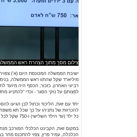
צילום מסך מתוך הצהרת ראש הממשלה
ישיבת הממשלה המכונסת היום
(
א
')
צפויה
מיליארד שקל שהתוו ראש הממשלה
,
בנימי
רביעי האחרון
.
כזכור
,
הכסף היה מיועד לחל
לפצותם על נזקי הסגר
-
וכדי
"
להתניע מחד
יחד עם זאת
,
הליכוד וכחול לבן הגיעו לה
להכרזות של נתניהו
על כך שכל תא משפחת
כל ילד
(
עד הילד השלישי
)
ו
-750
שקל לכל 
במקום זאת
, הקבינט הכלכלי
המורכב מנתנ
הכלכלה
,
עמיר פרץ
,
צפוי להתכנס מחר בב