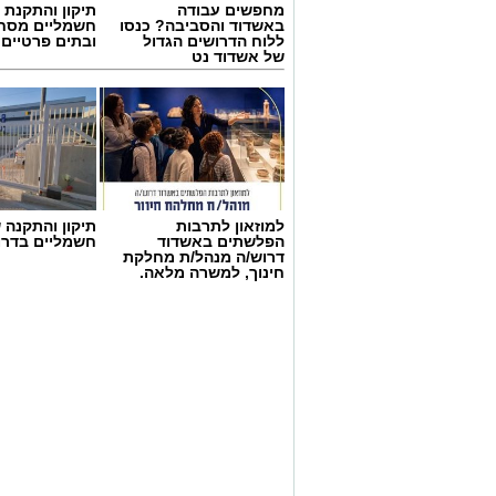
מחפשים עבודה
תיקון והתקנת 
לאורך התקופה. בהתייחס לתחושותיהם סבר
באשדוד והסביבה? כנסו
חשמליים מסח
בעיני החברה כפגיעה יותר למחלה אולם 
ללוח הדרושים הגדול
ובתים פרטיים 
של אשדוד נט
הישראלית.
המחקר מצא שלוש סיבות עיקריות לתחושו
על החברה הישראלית:
התייחסות אפלייתית כלפיהם על רקע 
ציינו כי בעת מתן טיפול רפואי הצוו
צעירים יותר ולא עימם וכן חשו שמתי
למוזאון לתרבות
תיקון והתקנה 
הפלשתים באשדוד
חשמליים בדרו
גילם.
דרוש/ה מנהל/ת מחלקת
קשר אישי רעוע עם בני משפחה– מגור
חינוך, למשרה מלאה.
משפחה .
חרדה מהמוות וגיל מבוגר.