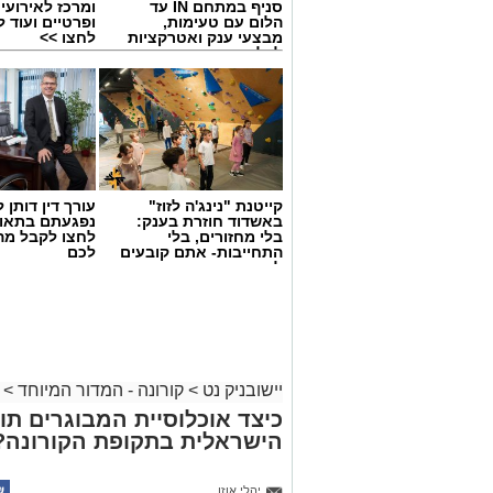
סניף במתחם IN עד
ומרכז לאירועי
הלום עם טעימות,
ופרטיים ועוד 
מבצעי ענק ואטרקציות
לחצו >>
לכל המשפחה
קייטנת "נינג'ה לזוז"
עורך דין דותן ל
באשדוד חוזרת בענק:
נפגעתם בתאונ
בלי מחזורים, בלי
לחצו לקבל מה
התחייבות- אתם קובעים
לכם
לכמה ואיזה ימים
להירשם!
יישובניק נט
>
קורונה - המדור המיוחד
>
כיצד אוכלוסיית המבוגרים 
הישראלית בתקופת הקורונה?
יהלי אוזן