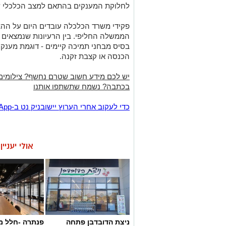
לחלוקת המענקים בהתאם למצב הכלכלי ש
פקידי משרד הכלכלה עובדים היום על הה
הממשלה החליפי
.
בין הרעיונות שנמצאים
בסיס מבחני תמיכה קיימים
-
דוגמת מענק 
הכנסה או קצבת זקנה
.
יש לכם מידע חשוב שטרם נחשף? צילומים
בכתבה? נשמח שתשתפו אותנו
‏כדי לעקוב אחרי הערוץ יישובניק נט ב-WhatsApp:‏‏‏
אולי יעניי
ניצת הדובדבן פתחה
פנתרה -חלל מ