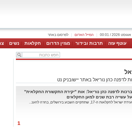
|
המייל האדום
|
לפרסום באתר
עוטף עזה
תרבות ובידור
מגזין הדרום
חקלאות
נשים
צר
ת
אל
 לדפנה כהן נוריאל באתר יישובניק נט
רכות לדפנה כהן נוריאל: אות "יקירת התקשורת החקלאית"
ל עשייה רבת שנים למען החקלאים
עידת ישראל לחקלאות ה-17, שתתקיים השבוע בירושלים, בחרה להענ...
1