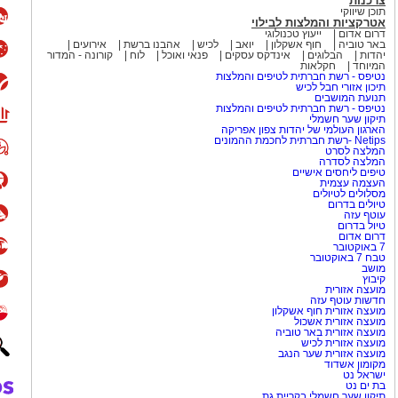
צרכנות
תוכן שיווקי
אטרקציות והמלצות לבילוי
דרום אדום
ייעוץ טכנולוגי
באר טוביה
חוף אשקלון
יואב
לכיש
אהבנו ברשת
אירועים
יהדות
הבלוגים
אינדקס עסקים
פנאי ואוכל
לוח
קורונה - המדור
המיוחד
חקלאות
נטיפס - רשת חברתית לטיפים והמלצות
תיכון אזורי חבל לכיש
תנועת המושבים
נטיפס - רשת חברתית לטיפים והמלצות
תיקון שער חשמלי
הארגון העולמי של יהדות צפון אפריקה
Netips -רשת חברתית לחכמת ההמונים
המלצה לסרט
המלצה לסדרה
טיפים ליחסים אישיים
העצמה עצמית
מסלולים לטיולים
טיולים בדרום
עוטף עזה
טיול בדרום
דרום אדום
7 באוקטובר
טבח 7 באוקטובר
מושב
קיבוץ
מועצה אזורית
חדשות עוטף עזה
מועצה אזורית חוף אשקלון
מועצה אזורית אשכול
מועצה אזורית באר טוביה
מועצה אזורית לכיש
מועצה אזורית שער הנגב
מקומון אשדוד
ישראל נט
בת ים נט
תיקון שער חשמלי בקריית גת