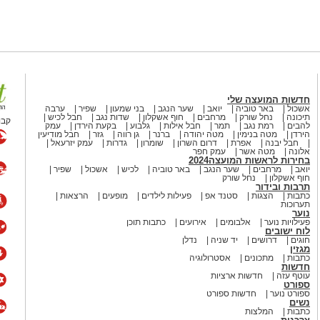
חדשות המועצה שלי
אשכול
באר טוביה
יואב
שער הנגב
בני שמעון
שפיר
ערבה
תיכונה
נחל שורק
מרחבים
חוף אשקלון
שדות נגב
חבל לכיש
קבו
להבים
רמת נגב
תמר
חבל אילות
גלבוע
בקעת הירדן
עמק
הירדן
מטה בנימין
מטה יהודה
ברנר
גן רווה
גזר
חבל מודיעין
חבל יבנה
אפרת
דרום השרון
שומרון
גדרות
עמק יזרעאל
אלונה
מטה אשר
עמק חפר
בחירות לראשות המועצה2024
יואב
מרחבים
שער הנגב
באר טוביה
לכיש
אשכול
שפיר
חוף אשקלון
נחל שורק
תרבות ובידור
כתבות
הצגות
סטנד אפ
פעילות לילדים
מופעים
הרצאות
תערוכות
נוער
פעילויות נוער
אלבומים
אירועים
כתבות תוכן
לוח ישובים
חוגים
דרושים
יד שניה
נדלן
מגזין
כתבות
מתכונים
אסטרולוגיה
חדשות
עוטף עזה
חדשות ארציות
ספורט
ספורט נוער
חדשות ספורט
נשים
כתבות
המלצות