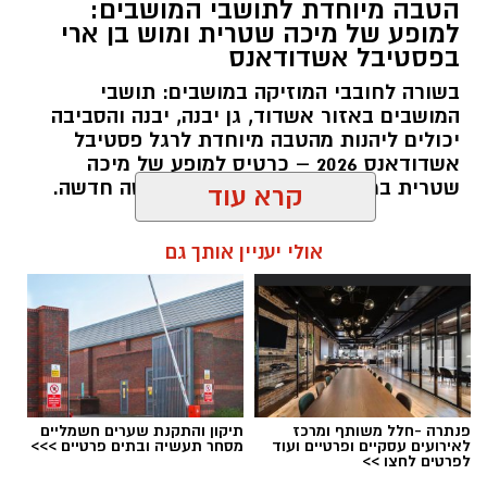
הטבה מיוחדת לתושבי המושבים:
למופע של מיכה שטרית ומוש בן ארי
בפסטיבל אשדודאנס
בשורה לחובבי המוזיקה במושבים: תושבי
המושבים באזור אשדוד, גן יבנה, יבנה והסביבה
יכולים ליהנות מהטבה מיוחדת לרגל פסטיבל
אשדודאנס 2026 – כרטיס למופע של מיכה
שטרית במחיר של 95 ₪ בלבד ברכישה חדשה.
קרא עוד
להאזנה לתוכן:
קרדיט: משה פילברג
אולי יעניין אותך גם
התערוכה מסכמת את המחזור הראשון של תכנית
“שמש” (בהובלת לימור ליבנה)– תכנית להכשרת
אלדה נתנאל / 09:54 22.07.26
אמנים ויוצרים מהעוטף והדרום, וכוללת מגוון רחב
של יצירות אמנות כשחלקן מתכתבות באופן ישיר
עם אותו היום שאחריו שום דבר כבר לא נראה אותו
דבר.
פנתרה -חלל משותף ומרכז
תיקון והתקנת שערים חשמליים