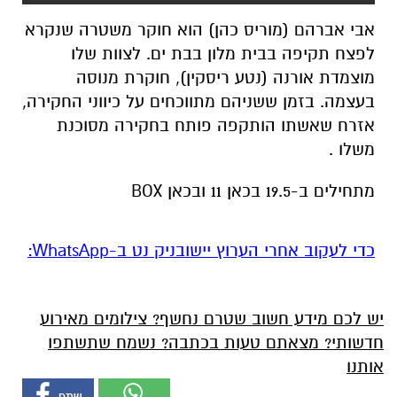
אבי אברהם (מוריס כהן) הוא חוקר משטרה שנקרא
לפצח תקיפה בבית מלון בבת ים. לצוות שלו
מוצמדת אורנה (נטע ריסקין), חוקרת מנוסה
בעצמה. בזמן ששניהם מתווכחים על כיווני החקירה,
אזרח שאשתו הותקפה פותח בחקירה מסוכנת
משלו .
מתחילים ב-19.5 בכאן 11 ובכאן BOX
‏כדי לעקוב אחרי הערוץ יישובניק נט ב-WhatsApp:‏‏‏
יש לכם מידע חשוב שטרם נחשף? צילומים מאירוע
חדשותי? מצאתם טעות בכתבה? נשמח שתשתפו
אותנו