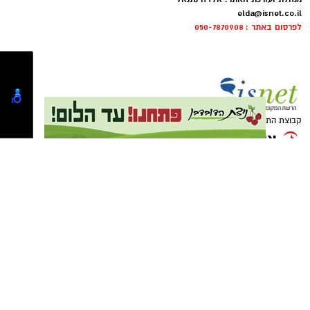
מו"ל: קבוצת ישראל נט בע"מ
מנהלת ועורכת האתר: אלדה נתנאל
elda@isnet.co.il
לפרסום באתר : 050-7870908
קבוצת התקשורת ומקומוני הרשת:
• מופע חד־פעמי לפסטיבל
– מיכה שטרית ומוש בן
ארי ייפגשו על במה אחת לערב מיוחד שנבנה
במיוחד עבור אשדודאנס.
• מאחורי השירים
– בין הביצועים יספר מיכה