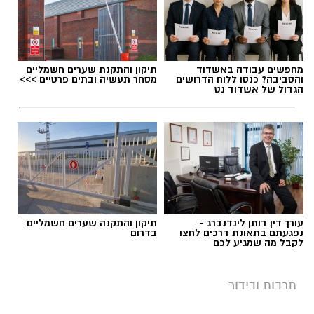
אלדה נתנאל / 10:33 26.07.26
מחפשים עבודה באשדוד
תיקון והתקנת שערים חשמליים
והסביבה? כנסו ללוח הדרושים
מסחר תעשיה ובתים פרטיים >>>
הגדול של אשדוד נט
תגים:
"זרעי קיץ"תערוכת אמנות
מאז ה-7.10 חייהם של תושבי הדרום ויישובי עוטף
עזה השתנו במרחבים שונים של חייהם. תערוכה
חדשה שנפתחה בקיבוץ יד מרדכי בתמיכת הרשות
עורך דין דותן לינדנברג -
תיקון והתקנה שערים חשמליים
לפיתוח הנגב מביאה את קולם של האמנים תושבי
נפגעתם בתאונת דרכים לחצו
בדרום
לקבל מה שמגיע לכם
האזור בדיאלוג עם הדרום ועוטף עזה בימים שאחרי
7.10.
תרבות ובידור