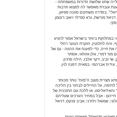
ייה שחוו שלושת הדורות במשפחתה -
שענת עוברת מאפשר לה למצוא תרבות
אלי". בסדרה משחקים סוזנה פפיאן,
, דניאל מורשת, גרא סנדלר ויואב רוטמן.
סקי.
 במחלוקת ביותר בישראל אמור להגיע
 רצח נוסף, זהה לחלוטין. חוקרת הנוער רחלי
 את חייה, כדי לפענח את ההווה - גם של
ור דמרי, גולן אזולאי, אסתר
, שי זביב, דקר אלבז, הילה סרג'ון.
, עידית אברהמי. במאית: דפנה לוין.
ע מצרית מוצב ה"מזח" נותר מכותר
 לחימה, על החיילים לבחור בין הליכה
והאידאליסט, או ללכת עם התוכנית של
 חייהם - אבל במחיר הערכים שעליהם
י, שמואל וילוז'ני, אביב פנקס, דניאל
 מאירוע חדשותי? מצאתם טעות