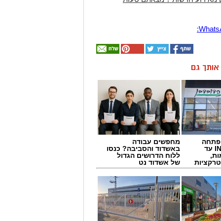
ן אותך גם
 פתחה
מחפשים עבודה
סניף במתחם IN עד
באשדוד והסביבה? כנסו
ות,
ללוח הדרושים הגדול
טרקציות
של אשדוד נט