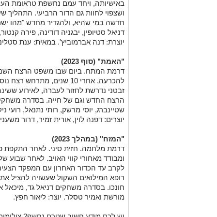
באישיותה, ויחד עמם נחשפת טראומת העל
ושצפוי לחוות גם הדור הרביעי. התהליך 
חדשה במי שהיא, ולהגדיר מחדש "מהו ישר
דניאל סטיופין, יבגניה דודינה, פירה קנטור
יוצרת: דנה אברמוביץ'. במאית: ענת סטלינ
"האמת" (סוף 2023)
דרמת המתח. ביום שבו משפט הרצח השנוי
להכרעה, אחרי 10 שנים, מתרחש
זבטני נדרשת לחזור לעברה, לאירוע ששינה
הרצח החדש וגם של חייה. בסדרה משחקים מ
שטיינברג, יוסי מרשק, רותי נתנאל, רועי ניק
יוצרים: דפנה לוין, אורית זמיר, דרור משעני
"המזח" (במהלך 2023)
דרמת מלחמה. חזית סיני. לאחר התקפת פת
ומבודד מאחורי קווי האויב. לאחר שבוע של
לקרב עד הכדור האחרון עם המפקד הצעיר 
רופא המילואים השקול שעשויה להציל את
חונכו. בסדרה משחקים דניאל גד, מיכאל אלונ
מורשת ואמיר טסלר. יוצר: ליאור חפץ.
יש לכם מידע חשוב שטרם נחשף? צילומים