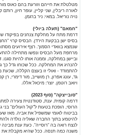
מטלטלת את חייהם וזורעת בהם כאוס מוח
לאורה ריבלין, שני קליין, עופר חיון, רותם ק
נויה נוריאל. במאי: ניר ברגמן.
"חמאם" (תעלה ביולי)
דרמת מתח על מחלקת צנחנים בפיקודו של
בסיס ישן בבקעת הירדן. הבסיס קרוי "ה
שנמצא בוואדי הסמוך. רצף אירועים מסתו
מרחפת מעל הבסיס ונפשו מתחילה להתערער
וביישן במחלקה, וממנה אותו להיות סגנו. ד
להנהיג את המחלקה. ככל שכוחו גדל כך ג
להתמודד - ואולי זו בעצם הקללה, שכעת 
גד, עונג אפרון, רן מושייב, מור דימרי, רן קפ
ויואב רוטמן. יוצר: מיכאל אללו.
"סובייצקה" (סוף 2023)
דרמה קומית. ענת, סטודנטית צעירה למ
הרוסי, הופכת בטעות ל"קול העולים" בני
בביטוח לאומי שמשפיל את אביה. מאז שע
להיטמע בתוך החברה שאליה נולדה ולהתק
לנצח רואה בה "רוסייה". כעת ענת מבינה 
משנה כמה תנסה. ככל שהיא מקבלת את מו