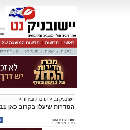
08 אוגוסט 2026 / 05:51
ראשי
חדשות
חדשות המועצה שלי
כתבות
הצגות
סטנד אפ
פעילות לילד
אינדקס עסקים
לוח
טיפים והמלצות
|
|
|
יישובניק נט
>
תרבות ובידור
>
הסדרות שיעלו בקרוב כאן 11
מערכת האתר
09.02.23 / 10:28