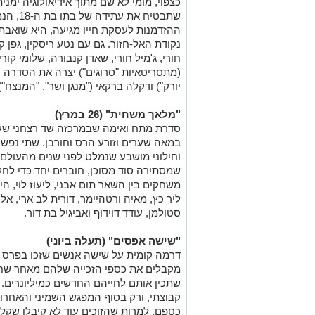
כצפוי, מומי לא שם מתוך אידיאולוגיה ימ
שתבטיח א
ההזדמנות לעסקת חייו מגיעה, היא שואבת
נקודת האל-חזור. גם עם נטע ריסקין, גפן ק
חורי, ג'מיל חורי, שאדן קנבורה, שלומי קורי
(מתסריטאיות "סרוגים") יצרה את הסדרה עם 
יורק") ודקלה ברקאי ("מנגן ושר", "המנצח")
"מלאך משחית" (26 במרץ)
סדרת מתח ואימה שבמרכזה שד רצחני שע
במאה שערים וזורע הרס וחורבן. שתי נפשות
וחילוני מושבע שנמלט לפני שנים מהעולם ה
שמסתירה סוד מסוכן, חוברים יחד כדי לחק
משחקים בין השאר תום אבני, ליעוז לוי, הי
ליר כץ, מאיה ורטהיימר, דורית לב ארי, אלכס
סטולמן, עודד דוידוף ואביגיל בת דור.
"שישה אפסים" (תעלה ביוני)
דרמה קומית על שישה אנשים שזכו בפרס ה
מקבלים את כספי הזכייה שלהם מאחר שחו
שתכין אותם לחייהם החדשים כמיליונרים.
קבוצתי, ורק בסוף המפגש השמיני והאחרון
כספם. למרות שהזוכים עוד לא קיבלו שקל 