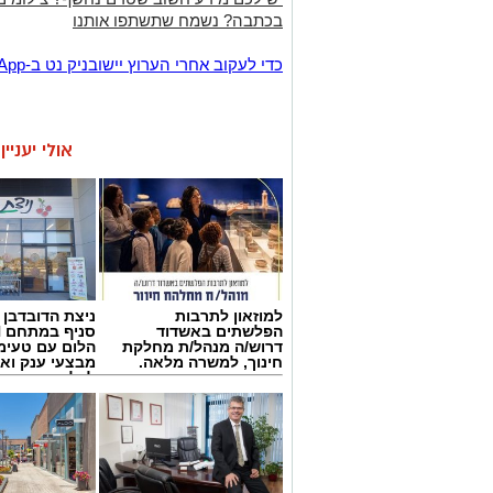
בכתבה? נשמח שתשתפו אותנו
‏כדי לעקוב אחרי הערוץ יישובניק נט ב-WhatsApp:‏‏‏
אולי יעניי
למוזאון לתרבות
ניצת הדובדבן
הפלשתים באשדוד
דרוש/ה מנהל/ת מחלקת
הלום עם טעימ
חינוך, למשרה מלאה.
מבצעי ענק וא
לכל המשפחה