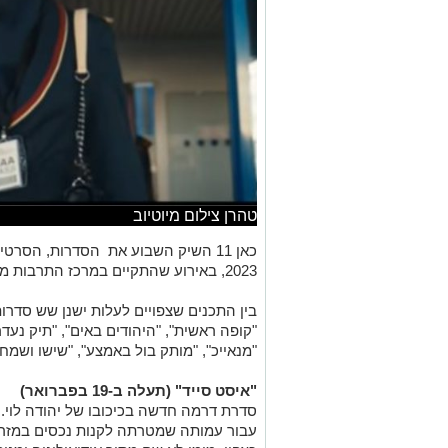
טהרן צילום מיוטיוב
כאן 11 השיק השבוע את הסדרות, הסר
2023, באירוע שהתקיים במרכז התרבות מדיטק בחולון.
בין התכנים שצפויים לעלות ישנן שש סדר
"קופה ראשית", "היהודים באים", "תיק נעד
"מנאייכ", "מותק בול באמצע", "שישו ושמחו
"איסט סייד" (תעלה ב-19 בפברואר)
סדרת דרמה חדשה בכיכובו של יהודה לוי. 
עבור עמותה שמטרתה לקנות נכסים במזרח 