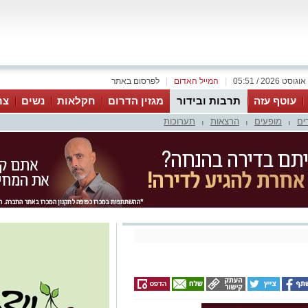
|
המייל האדום
|
לפרסום באתר
עוטף עזה
תרבות ובידור
מגזין הדרום
חקלאות
נשים
צר
ים
מופעים
הרצאות
תערוכות
|
|
|