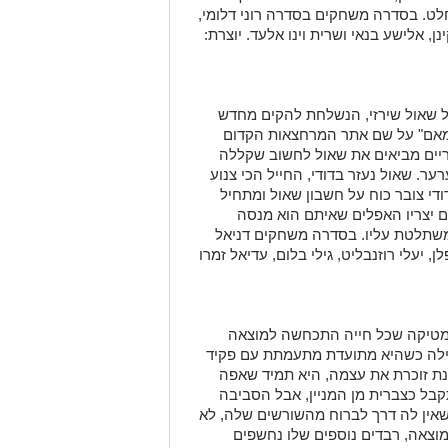
לט. בסדרה משחקים בסדרה רוני דלומי,
ינן, אלישע בנאי ושרית וינו אלעד. יוצרת:
 שאול שירזי, הנשלחת להקים מחדש
חמאם" על שם אתר המרחצאות הקדום
ריים מביאים את שאול לחשוב שקללה
. שאול נעזר בדודי, החייל הכי צנוע
ודי צובר כוח על חשבון שאול ומתחיל
ם יצריו האפלים שאיתם הוא מנסה
משתלטת עליו. בסדרה משחקים דניאל
לן, יעלי רוזנבליט, גילי בלום, עדיאל זמרו
תמטיקה שכל חייה התכחשה למוצאה
 גילה כשהיא מתועדת מתעמתת עם פקיד
נת זוכרת את עצמה, היא תמיד שאפה
בל כצברית מן המניין, אבל הסביבה
שאין לה דרך לברוח מהשורשים שלה, לא
צאה, רבדים נוספים שלו נחשפים