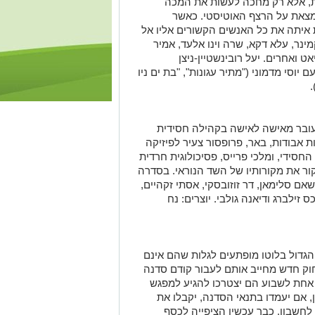
נית, אלא רק מחכה לעשות את המכה
ת עתידה של בתו בת ה-18, הנמצאת על הרצף האוטיסטי. כאשר
 איתה את כל האנשים הקשורים אליו אל
מינר, עלא דקא, שרה וינו אלעד, אמיר
אט ואחרים. יעל רובינשטיין-ניצן
יוסי מדמוני ("מתיר עגונות", "בת ים ניו
.
ובר מאישה לאישה בקהילה חסידית
 אבודות, באר, פרופסור צעיר לפיזיקה
חסידי, ומלכי פרייס, פסיכולוגית חרדית
ור את מקורותיו של השד הנוראי. בסדרה
שאם סלימאן, דר זוזובסקי, אסתי זקהיים,
 זילברג ודיאנה גולבי. יוצרים: נח
גדול בלוטו מופתעים לגלות שהם אינם
ק חדש מחייב אותם לעבור קודם סדנה
 אחת לשבוע הם יצטרכו להגיע למפגש
, אם יעמדו בתנאי הסדנה, יקבלו את
לחשבון, כבר עכשיו הציפייה לכסף