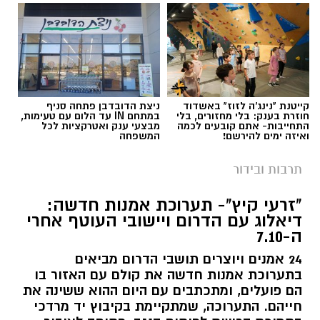
קייטנת "נינג'ה לזוז" באשדוד
ניצת הדובדבן פתחה סניף
חוזרת בענק: בלי מחזורים, בלי
במתחם IN עד הלום עם טעימות,
התחייבות- אתם קובעים לכמה
מבצעי ענק ואטרקציות לכל
ואיזה ימים להירשם!
המשפחה
תרבות ובידור
"זרעי קיץ"- תערוכת אמנות חדשה:
דיאלוג עם הדרום ויישובי העוטף אחרי
ה-7.10
24 אמנים ויוצרים תושבי הדרום מביאים
בתערוכת אמנות חדשה את קולם עם האזור בו
הם פועלים, ומתכתבים עם היום ההוא ששינה את
חייהם. התערוכה, שמתקיימת בקיבוץ יד מרדכי