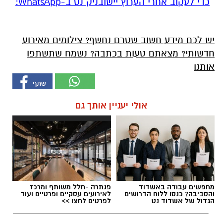
‏כדי לעקוב אחרי הערוץ יישובניק נט ב-WhatsApp:‏‏‏
יש לכם מידע חשוב שטרם נחשף? צילומים מאירוע
חדשותי? מצאתם טעות בכתבה? נשמח שתשתפו
אותנו
אולי יעניין אותך גם
מחפשים עבודה באשדוד
פנתרה -חלל משותף ומרכז
והסביבה? כנסו ללוח הדרושים
לאירועים עסקיים ופרטיים ועוד
הגדול של אשדוד נט
לפרטים לחצו >>