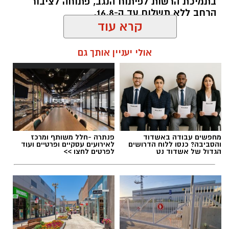
בתמיכת הרשות לפיתוח הנגב, פתוחה לציבור
הרחב ללא תשלום עד ה-16.8.
קרא עוד
להאזנה לתוכן:
אולי יעניין אותך גם
אלדה נתנאל / 10:33 26.07.26
מחפשים עבודה באשדוד
פנתרה -חלל משותף ומרכז
והסביבה? כנסו ללוח הדרושים
לאירועים עסקיים ופרטיים ועוד
הגדול של אשדוד נט
לפרטים לחצו >>
תגים:
"זרעי קיץ"תערוכת אמנות
מאז ה-7.10 חייהם של תושבי הדרום ויישובי עוטף
עזה השתנו במרחבים שונים של חייהם. תערוכה