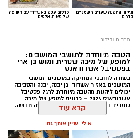
חדשה שנפתחה בקיבוץ יד מרדכי בתמיכת הרשות
תיקון והתקנה שערים חשמליים
פרסום עסק באשדוד עם חשיפה
לפיתוח הנגב מביאה את קולם של האמנים תושבי
בדרום
של מאות אלפים
האזור בדיאלוג עם הדרום ועוטף עזה בימים שאחרי
7.10.
תרבות ובידור
הטבה מיוחדת לתושבי המושבים:
למופע של מיכה שטרית ומוש בן ארי
בפסטיבל אשדודאנס
בשורה לחובבי המוזיקה במושבים: תושבי
המושבים באזור אשדוד, גן יבנה, יבנה והסביבה
יכולים ליהנות מהטבה מיוחדת לרגל פסטיבל
אשדודאנס 2026 – כרטיס למופע של מיכה
שטרית במחיר של 95 ₪ בלבד ברכישה חדשה.
קרא עוד
להאזנה לתוכן:
קרדיט: משה פילברג
אולי יעניין אותך גם