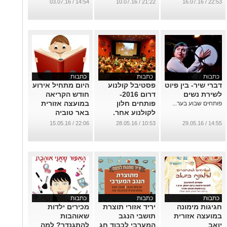
כל האטרקציות
14:54 / 03.07.16
21:22 / 10.07.16
22:53 / 16.07.16
של השבוע
...
כתבות
כתבות
כתבות
דברי שיר- בין פיוט
פסטיבל קולנוע
היום מתחיל אירוע
לשירת נשים
דרום 2016-
חודש הקריאה
פותחים חלון
במועצה אזורית
פותחים שבוע בער...
לקולנוע אחר.
באר טוביה
...
...
22:06 / 15.05.16
10:53 / 28.05.16
14:55 / 29.05.16
כתבות
כתבות
כתבות
חגיגות מימונה
יריד אזורי תוצרת
מכירים ילדות
במועצה אזורית
תושבי הנגב
שאוהבות
יואב
המערבי לכבוד חג
להתגנדר? למה