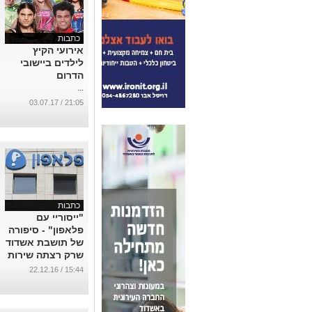
כתבות
אירועי הקיץ
לילדים ביישובי
הדרום
...
21:05 / 03.07.17
כתבות
"ייסוריי עם
פלאפון" - סיפורה
של תושבת אשדוד
שרק רצתה שירות
הולם
15:44 / 22.12.16
...