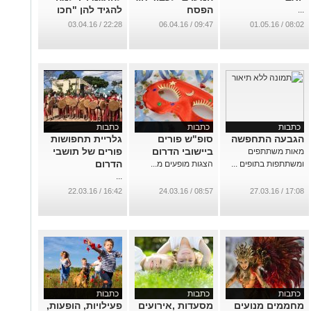
הפסח
להגיד להן "חכו
...
כשתהיו גדולות"?
...
22:28 / 03.04.16
09:47 / 06.04.16
08:02 / 01.05.16
...
כתבות
כתבות
כתבות
הגבעה התחפשה
סופ"ש פורים
גלריית תחפושות
ביישובי הדרום
פורים של תושבי
מאות משתתפים
הדרום
ומשתתפות בתופים ...
הצגות מופעים מ...
...
16:42 / 22.03.16
08:57 / 24.03.16
17:08 / 27.03.16
כתבות
כתבות
כתבות
מחממים מנועים
מסעדות ,אירועים
פעילויות, הופעות,