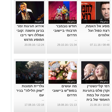
כתבות
כתבות
כתבות
מסע אל האמת,
חודש נובמבר
אירוע חגיגות זמר
רצח כפול ועל
תרבותי ביישובי
בניצן והשנה :קובי
אלוהים
הדרום
אפללו וישי ריבו
המופע מרגש
...
...
...
12:24 / 20.09.16
21:34 / 29.10.16
08:48 / 07.11.16
כתבות
כתבות
כתבות
רמי קליינשטיין
מה עושים
גלריית תמונות
וקרן פלס בחגיגת
בסופ"ש ביישובי
"שוק הלילה" בניר
אהבה על במת
הדרום
עם
האמפי של בית
...
...
גוברין
22:18 / 17.08.16
21:13 / 18.08.16
10:02 / 21.08.16
...