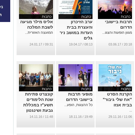
כתבות
כתבות
כתבות
תרבות ביישובי
ערב הזיכרון
אליס מילר מגיעה
הדרום
והעצרת בבית
לשבת המלכה
העדות במושב ניר
מגוון הופעות והצגו...
המועצה האזורית...
גלים
...
09:31 / 24.01.17
08:13 / 19.04.17
20:18 / 03.06.17
כתבות
כתבות
כתבות
הקרנת הסרט
מופעי תרבות
קונצרט פתיחת
"אח שלי גיבור"
ביישובי הדרום
שנת הלימודים
בבית אנזו
תשע"ז במכללת
כל ההצגות, הופע...
גבעת ושינגטון
...
...
11:48 / 14.11.16
19:49 / 18.11.16
11:06 / 29.11.16