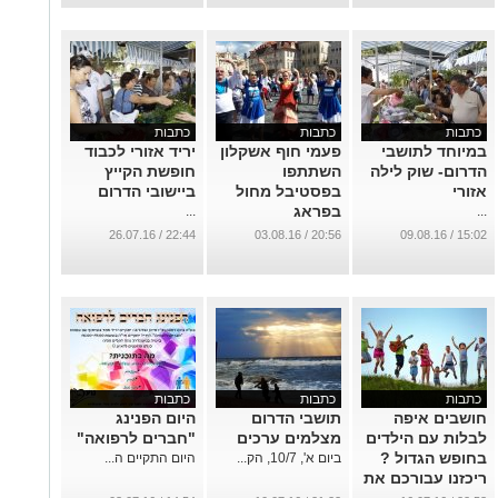
כתבות
כתבות
כתבות
במיוחד לתושבי
פעמי חוף אשקלון
יריד אזורי לכבוד
הדרום- שוק לילה
השתתפו
חופשת הקייץ
אזורי
בפסטיבל מחול
ביישובי הדרום
בפראג
...
...
...
22:44 / 26.07.16
20:56 / 03.08.16
15:02 / 09.08.16
כתבות
כתבות
כתבות
חושבים איפה
תושבי הדרום
היום הפנינג
לבלות עם הילדים
מצלמים ערכים
"חברים לרפואה"
בחופש הגדול ?
ביום א', 10/7, הק...
היום התקיים ה...
ריכזנו עבורכם את