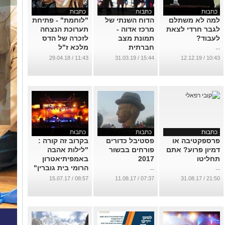
כתבות
כתבות
כתבות
למה לא משתלם
הדוח השנתי של
"לוחמת" - פתיחת
לגבר חרדי לצאת
מרכז אדוה -
תערוכת הנצחה
לעבוד?
תמונת מצב
לזכרה של הדס
חברתית
מלכא ז"ל
...
...
...
11:43 / 29.04.18
15:44 / 31.03.19
10:43 / 12.12.19
כתבות
כתבות
כתבות
פרספקטיבה או
פסטיבל כדורים
בקרוב זה קורה :
דמיון פרוע? אתם
פורחים בבשור
"לילות אהבה
תחליטו
2017
באמפיתיאטרון
הרומי בית גוברין"
...
...
...
08:57 / 15.07.17
07:37 / 11.08.17
21:50 / 31.08.17