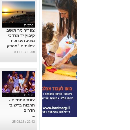
כתבות
צפריר ניר תושב
קיבוץ יד מרדכי
מציג תערוכת
צילומים "מהדק
להדק"
15:08 / 10.11.16
...
כתבות
עונת המנויים -
תרבות ביישובי
הדרום
...
22:43 / 25.08.16