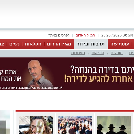
|
המייל האדום
|
לפרסום באתר
עוטף עזה
תרבות ובידור
מגזין הדרום
חקלאות
נשים
צר
ים
מופעים
הרצאות
תערוכות
|
|
|