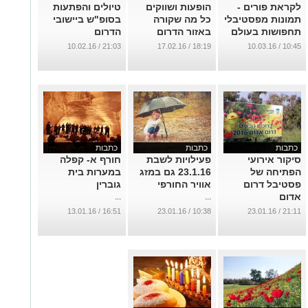
לקראת פורים -
הופעות ושווקים
טיולים והפתעות
תמונות מפסטיבלי
כל מה שקורה
בסופ"ש ביישובי
תחפושות בעולם
באזור הדרום
הדרום
...
...
...
21:03 / 10.02.16
18:19 / 17.02.16
10:45 / 10.03.16
כתבות
כתבות
כתבות
סיקור אירועי
פעילויות לשבת
חורף א- קפלה
הפתיחה של
23.1.16 גם במזג
במערות בית
פסטיבל דרום
אוויר החורפי
גוברין
אדום
...
...
...
16:51 / 13.01.16
10:38 / 23.01.16
21:11 / 23.01.16