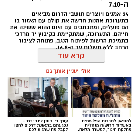
ה-7.10
24 אמנים ויוצרים תושבי הדרום מביאים
בתערוכת אמנות חדשה את קולם עם האזור בו
הם פועלים, ומתכתבים עם היום ההוא ששינה את
חייהם. התערוכה, שמתקיימת בקיבוץ יד מרדכי
בתמיכת הרשות לפיתוח הנגב, פתוחה לציבור
הרחב ללא תשלום עד ה-16.8.
קרא עוד
להאזנה לתוכן:
אולי יעניין אותך גם
אלדה נתנאל / 10:33 26.07.26
למוזאון לתרבות הפלשתים
עורך דין דותן לינדנברג -
באשדוד דרוש/ה מנהל/ת
נפגעתם בתאונת דרכים לחצו
מחלקת חינוך, למשרה מלאה.
לקבל מה שמגיע לכם