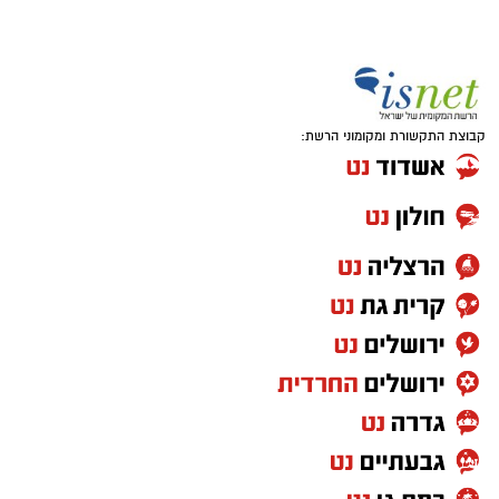
קרדיט: משה פילברג
קבוצת התקשורת ומקומוני הרשת:
התערוכה מסכמת את המחזור הראשון של תכנית
“שמש” (בהובלת לימור ליבנה)– תכנית להכשרת
אמנים ויוצרים מהעוטף והדרום, וכוללת מגוון רחב
של יצירות אמנות כשחלקן מתכתבות באופן ישיר
עם אותו היום שאחריו שום דבר כבר לא נראה אותו
דבר.