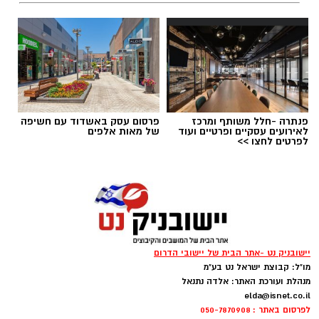
תגים:
"זרעי קיץ"תערוכת אמנות
מאז ה-7.10 חייהם של תושבי הדרום ויישובי עוטף
עזה השתנו במרחבים שונים של חייהם. תערוכה
חדשה שנפתחה בקיבוץ יד מרדכי בתמיכת הרשות
פנתרה -חלל משותף ומרכז
פרסום עסק באשדוד עם חשיפה
לפיתוח הנגב מביאה את קולם של האמנים תושבי
לאירועים עסקיים ופרטיים ועוד
של מאות אלפים
לפרטים לחצו >>
האזור בדיאלוג עם הדרום ועוטף עזה בימים שאחרי
7.10.
יישובניק נט -אתר הבית של יישובי הדרום
מו"ל: קבוצת ישראל נט בע"מ
מנהלת ועורכת האתר: אלדה נתנאל
elda@isnet.co.il
לפרסום באתר : 050-7870908