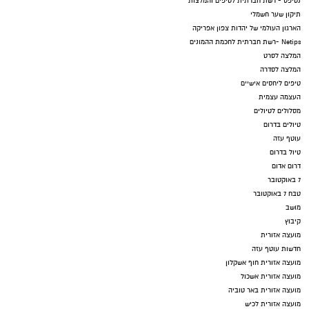
נטיפס - רשת חברתית לטיפים והמלצות
תיקון שער חשמלי
הארגון העולמי של יהדות צפון אפריקה
Netips -רשת חברתית לחכמת ההמונים
המלצה לסרט
המלצה לסדרה
טיפים ליחסים אישיים
העצמה עצמית
מסלולים לטיולים
טיולים בדרום
עוטף עזה
טיול בדרום
דרום אדום
7 באוקטובר
טבח 7 באוקטובר
מושב
קיבוץ
מועצה אזורית
קרדיט: משה פילברג
חדשות עוטף עזה
מועצה אזורית חוף אשקלון
כך לדוגמא בסדרה ״בתים שקטים״ מייצרת
מועצה אזורית אשכול
מועצה אזורית באר טוביה
האמנית גפן ברקל שפירא בעבודת צורפות עדינה
מועצה אזורית לכיש