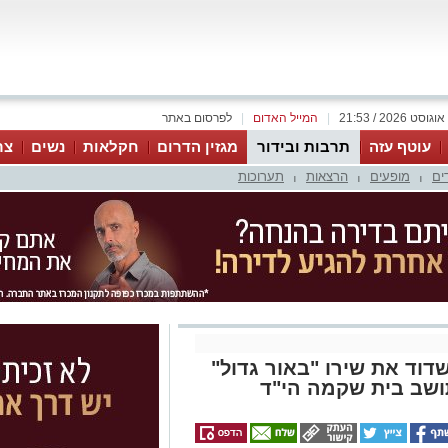
|
המייל האדום
|
לפרסום באתר
עוטף עזה
תרבות ובידור
מגזין הדרום
חקלאות
נשים
צר
ים
מופעים
הרצאות
תערוכות
|
|
|
דוד את שירו "באור גדול"
תושב בית שקמה הי"ד