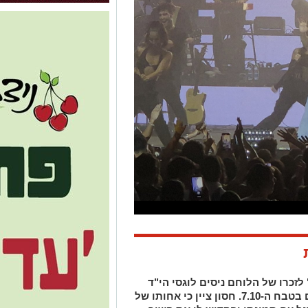
לזכרו של הלוחם ניסים לוגסי הי"ד
תושב בית שקמה, שהציל אזרחים רבים בטבח ה-7.10. חסון ציין כי אחותו של