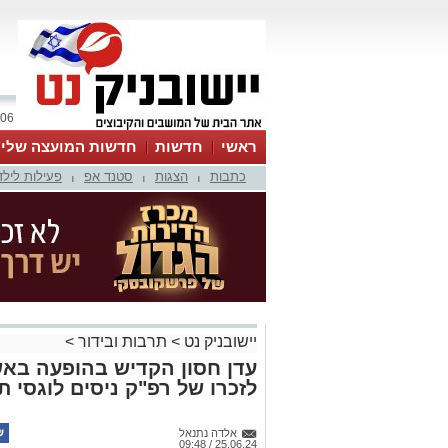
06 אוגוסט 2026 / 21:53
ראשי
חדשות
חדשות המועצה שלי
כתבות
הצגות
סטנד אפ
פעילות לילד
אינדקס עסקים
לוח
טיפים והמלצות
|
|
|
יישובניק נט
>
תרבות ובידור
>
עדן חסון הקדיש בהופעה באש
לזכרו של רפ"ק ניסים לוגסי 
אלדה נתנאל
25.06.24 / 09:48