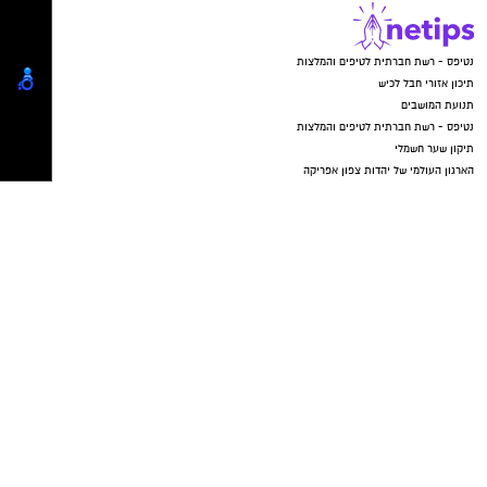
נטיפס - רשת חברתית לטיפים והמלצות
תיכון אזורי חבל לכיש
תנועת המושבים
נטיפס - רשת חברתית לטיפים והמלצות
תיקון שער חשמלי
הארגון העולמי של יהדות צפון אפריקה
Netips -רשת חברתית לחכמת ההמונים
המלצה לסרט
המלצה לסדרה
טיפים ליחסים אישיים
העצמה עצמית
מסלולים לטיולים
טיולים בדרום
עוטף עזה
טיול בדרום
דרום אדום
7 באוקטובר
טבח 7 באוקטובר
מושב
קיבוץ