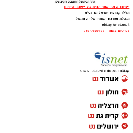
יישובניק נט -אתר הבית של יישובי הדרום
מו"ל: קבוצת ישראל נט בע"מ
מנהלת ועורכת האתר: אלדה נתנאל
elda@isnet.co.il
לפרסום באתר : 050-7870908
קרדיט: משה פילברג
קבוצת התקשורת ומקומוני הרשת:
התערוכה מסכמת את המחזור הראשון של תכנית
“שמש” (בהובלת לימור ליבנה)– תכנית להכשרת
אמנים ויוצרים מהעוטף והדרום, וכוללת מגוון רחב
של יצירות אמנות כשחלקן מתכתבות באופן ישיר
עם אותו היום שאחריו שום דבר כבר לא נראה אותו
דבר.