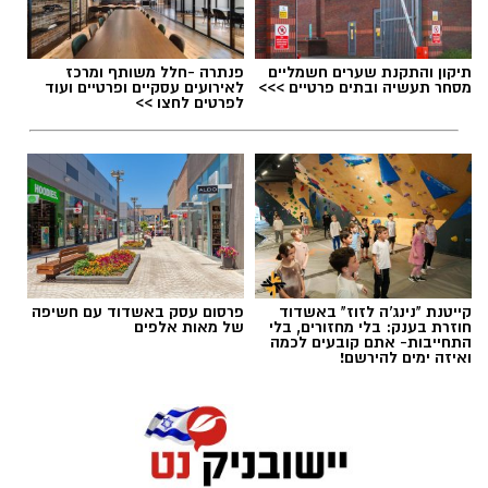
אלדה נתנאל / 10:33 26.07.26
תיקון והתקנת שערים חשמליים
פנתרה -חלל משותף ומרכז
מסחר תעשיה ובתים פרטיים >>>
לאירועים עסקיים ופרטיים ועוד
לפרטים לחצו >>
תגים:
"זרעי קיץ"תערוכת אמנות
מאז ה-7.10 חייהם של תושבי הדרום ויישובי עוטף
עזה השתנו במרחבים שונים של חייהם. תערוכה
חדשה שנפתחה בקיבוץ יד מרדכי בתמיכת הרשות
קייטנת "נינג'ה לזוז" באשדוד
פרסום עסק באשדוד עם חשיפה
לפיתוח הנגב מביאה את קולם של האמנים תושבי
חוזרת בענק: בלי מחזורים, בלי
של מאות אלפים
התחייבות- אתם קובעים לכמה
האזור בדיאלוג עם הדרום ועוטף עזה בימים שאחרי
ואיזה ימים להירשם!
7.10.