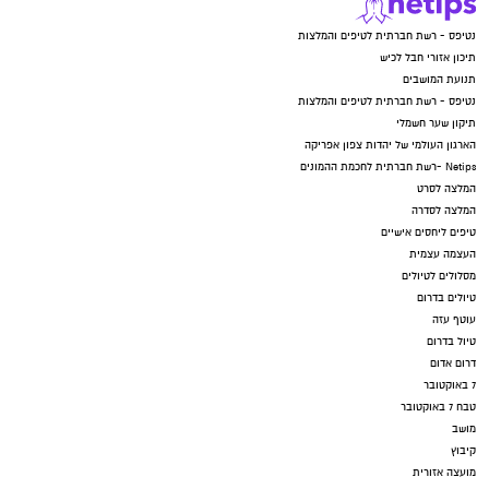
נטיפס - רשת חברתית לטיפים והמלצות
תיכון אזורי חבל לכיש
תנועת המושבים
נטיפס - רשת חברתית לטיפים והמלצות
תיקון שער חשמלי
הארגון העולמי של יהדות צפון אפריקה
Netips -רשת חברתית לחכמת ההמונים
המלצה לסרט
המלצה לסדרה
טיפים ליחסים אישיים
העצמה עצמית
מסלולים לטיולים
טיולים בדרום
עוטף עזה
טיול בדרום
דרום אדום
7 באוקטובר
טבח 7 באוקטובר
קרדיט: משה פילברג
מושב
קיבוץ
מועצה אזורית
כך לדוגמא בסדרה ״בתים שקטים״ מייצרת