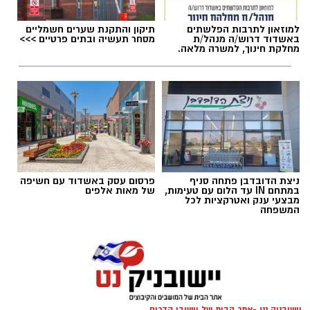
למוזאון לתרבות הפלשתים
תיקון והתקנת שערים חשמליים
באשדוד דרוש/ה מנהל/ת
מסחר תעשיה ובתים פרטיים >>>
מחלקת חינוך, למשרה מלאה.
תגים:
"זרעי קיץ"תערוכת אמנות
מאז ה-7.10 חייהם של תושבי הדרום ויישובי עוטף
עזה השתנו במרחבים שונים של חייהם. תערוכה
חדשה שנפתחה בקיבוץ יד מרדכי בתמיכת הרשות
ניצת הדובדבן פתחה סניף
פרסום עסק באשדוד עם חשיפה
לפיתוח הנגב מביאה את קולם של האמנים תושבי
במתחם IN עד הלום עם טעימות,
של מאות אלפים
מבצעי ענק ואטרקציות לכל
האזור בדיאלוג עם הדרום ועוטף עזה בימים שאחרי
המשפחה
7.10.
יישובניק נט -אתר הבית של יישובי הדרום