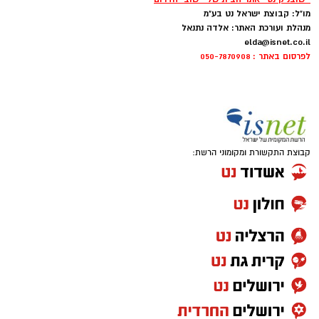
מו"ל: קבוצת ישראל נט בע"מ
מנהלת ועורכת האתר: אלדה נתנאל
elda@isnet.co.il
לפרסום באתר : 050-7870908
קרדיט: משה פילברג
קבוצת התקשורת ומקומוני הרשת:
התערוכה מסכמת את המחזור הראשון של תכנית
“שמש” (בהובלת לימור ליבנה)– תכנית להכשרת
אמנים ויוצרים מהעוטף והדרום, וכוללת מגוון רחב
של יצירות אמנות כשחלקן מתכתבות באופן ישיר
עם אותו היום שאחריו שום דבר כבר לא נראה אותו
דבר.