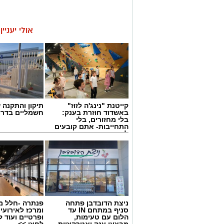
אולי יעניי
קייטנת "נינג'ה לזוז"
תיקון והתקנה 
באשדוד חוזרת בענק:
חשמליים בדרו
בלי מחזורים, בלי
התחייבות- אתם קובעים
לכמה ואיזה ימים
להירשם!
ניצת הדובדבן פתחה
פנתרה -חלל מ
סניף במתחם IN עד
ומרכז לאירועי
הלום עם טעימות,
ופרטיים ועוד 