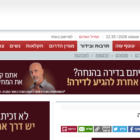
|
המייל האדום
|
לפרסום באתר
עוטף עזה
תרבות ובידור
מגזין הדרום
חקלאות
נשים
צר
ים
מופעים
הרצאות
תערוכות
|
|
|