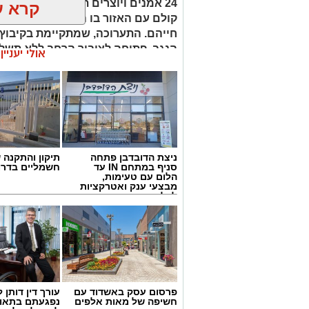
24 אמנים ויוצרים תושבי הדרום מ
קרא ע
קולם עם האזור בו הם פועלים, ומתכ
חייהם. התערוכה, שמתקיימת בקיבוץ 
הנגב, פתוחה לציבור הרחב ללא תשלום עד
אולי יעניי
מאז ה-7.10 חייהם של תושבי הדרום
חייהם. תערוכה חדשה שנפתחה בקיבוץ יד
מביאה את קולם של האמנים תושבי האזור 
שאחרי 7.10.
ניצת הדובדבן פתחה
תיקון והתקנה 
סניף במתחם IN עד
חשמליים בדרו
הלום עם טעימות,
מבצעי ענק ואטרקציות
לכל המשפחה
פרסום עסק באשדוד עם
עורך דין דותן ל
חשיפה של מאות אלפים
נפגעתם בתאונ