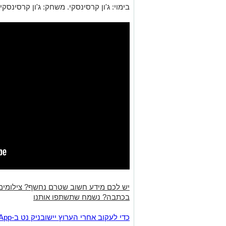
בימוי: ג'ון קרסינסקי. משחק: ג'ון קרסינסק
יש לכם מידע חשוב שטרם נחשף? צילומים
בכתבה? נשמח שתשתפו אותנו
‏כדי לעקוב אחרי הערוץ יישובניק נט ב-WhatsApp:‏‏‏