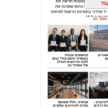
ביאים בתערוכת אמנות חדשה את
וד
תבים עם היום ההוא ששינה את
יד מרדכי בתמיכת הרשות לפיתוח
 ה-16.8.
ן אותך גם
 ויישובי עוטף עזה השתנו במרחבים שונים של
 מרדכי בתמיכת הרשות לפיתוח הנגב
בדיאלוג עם הדרום ועוטף עזה בימים
שערים
מחפשים עבודה
ם
באשדוד והסביבה? כנסו
ללוח הדרושים הגדול
של אשדוד נט
ינדנברג -
פנתרה -חלל משותף
ת דרכים
ומרכז לאירועים עסקיים