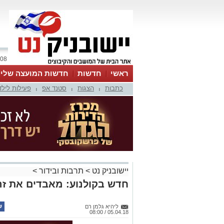
08 אוגוסט 2026 / 22:35
ראשי
חדשות
חדשות המועצה שלי
כתבות
הצגות
סטנד אפ
פעילות לילד
אינדקס עסקים
לוח
טיפים והמלצות
|
|
|
יישובניק נט
>
תרבות ובידור
>
חדש בקולנוע: מאבדים את זה
ליהיא גלמן רם
05.04.18 / 08:00