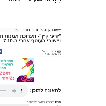
מבצעי ענק ואטרקציות
לחצו >>
לכל המשפחה
יישובניק נט
>
תרבות ובידור
>
"זרעי קיץ"- תערוכת אמנות ח
ויישובי העוטף אחרי ה-7.10
אלדה נתנאל
26.07.26 / 10:33
להאזנה לתוכן:
תגים:
"זרעי קיץ"תערוכת אמנות