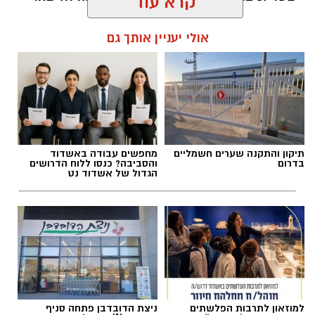
קרא עוד
להאזנה לתוכן:
קרדיט: משה פילברג
אולי יעניין אותך גם
התערוכה מסכמת את המחזור הראשון של תכנית
“שמש” (בהובלת לימור ליבנה)– תכנית להכשרת
אלדה נתנאל / 09:54 22.07.26
אמנים ויוצרים מהעוטף והדרום, וכוללת מגוון רחב
של יצירות אמנות כשחלקן מתכתבות באופן ישיר
עם אותו היום שאחריו שום דבר כבר לא נראה אותו
דבר.
תיקון והתקנה שערים חשמליים
מחפשים עבודה באשדוד
בדרום
והסביבה? כנסו ללוח הדרושים
הגדול של אשדוד נט
תגים:
מופע של מיכה שטרית ומוש בן ארי בפסטיבל
אשדודאנס
במסגרת הפסטיבל יארח מיכה שטרית את מוש בן
ארי למופע חד־פעמי, המשלב סיפורים אישיים,
קלאסיקות אהובות ושיתופי פעולה מוזיקליים