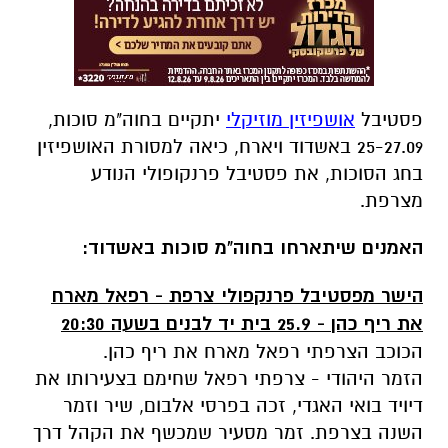
פסטיבל
אושפיזין מוזיקלי
יתקיים בחוה"מ סוכות,
25-27.09 באשדוד ויארח, כיאה למסורת האושפיזין
בחג הסוכות, את פסטיבל פרנקופולי הנודע
מצרפת.
האמנים שיתארחו בחוה"מ סוכות באשדוד:
הישר מפסטיבל פרנקפולי צרפת - רפאל מארח
את ריף כהן - 25.9 בית יד לבנים בשעה 20:30
הכוכב הצרפתי רפאל מארח את ריף כהן.
הזמר היהודי - צרפתי רפאל שחימם בצעירותו את
דיויד בואי האגדי, זכה בפרסי אלבום, שיר וזמר
השנה בצרפת. זמר מסעיר שמכשף את הקהל דרך