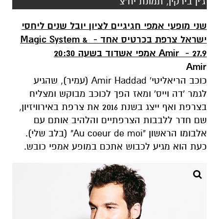
ג'ין בירקין, תמונת יח"צ
שני מופעי אמפי חגיגיים לציון יובל שנים ליחסי
ישראל צרפת בכרטיס אחד - Magic System &
Amir - 27.9 אמפי אשדוד בשעה 20:30
Amir
כוכב הריאליטי' Amir Haddad (עמיר), שהגיע
לגמר 'דה וייס' ומאז הפך לכוכב מבוקש ומצליח
בצרפת ואף ייצג בשנת 2016 את צרפת באירוויזיון,
שם חדר ללבבות הצרפתיים והלהיב אותם עם
אלבומו הראשון "Au coeur de moi" (בלב שלי).
כעת הוא מגיע לכבוש אתכם במופע אמפי כובש.