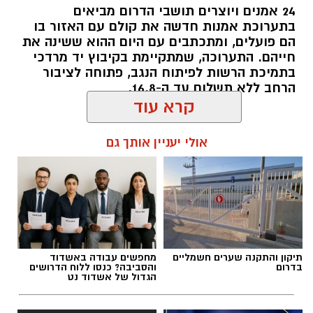
24 אמנים ויוצרים תושבי הדרום מביאים
בתערוכת אמנות חדשה את קולם עם האזור בו
הם פועלים, ומתכתבים עם היום ההוא ששינה את
חייהם. התערוכה, שמתקיימת בקיבוץ יד מרדכי
בתמיכת הרשות לפיתוח הנגב, פתוחה לציבור
הרחב ללא תשלום עד ה-16.8.
קרא עוד
להאזנה לתוכן:
אולי יעניין אותך גם
אלדה נתנאל / 10:33 26.07.26
תיקון והתקנה שערים חשמליים
מחפשים עבודה באשדוד
בדרום
והסביבה? כנסו ללוח הדרושים
הגדול של אשדוד נט