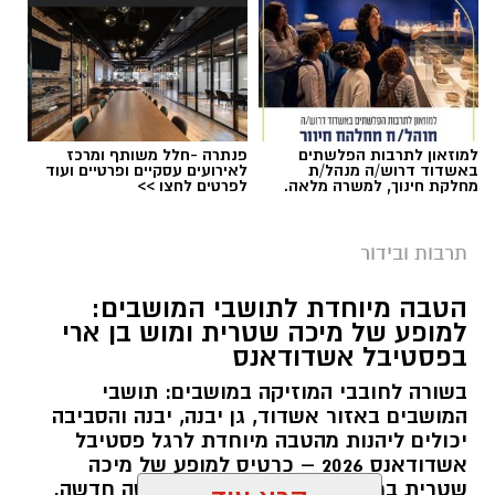
תגים:
"זרעי קיץ"תערוכת אמנות
מאז ה-7.10 חייהם של תושבי הדרום ויישובי עוטף
עזה השתנו במרחבים שונים של חייהם. תערוכה
חדשה שנפתחה בקיבוץ יד מרדכי בתמיכת הרשות
למוזאון לתרבות הפלשתים
פנתרה -חלל משותף ומרכז
לפיתוח הנגב מביאה את קולם של האמנים תושבי
באשדוד דרוש/ה מנהל/ת
לאירועים עסקיים ופרטיים ועוד
מחלקת חינוך, למשרה מלאה.
לפרטים לחצו >>
האזור בדיאלוג עם הדרום ועוטף עזה בימים שאחרי
7.10.
תרבות ובידור
הטבה מיוחדת לתושבי המושבים:
למופע של מיכה שטרית ומוש בן ארי
בפסטיבל אשדודאנס
בשורה לחובבי המוזיקה במושבים: תושבי
המושבים באזור אשדוד, גן יבנה, יבנה והסביבה
יכולים ליהנות מהטבה מיוחדת לרגל פסטיבל
אשדודאנס 2026 – כרטיס למופע של מיכה
שטרית במחיר של 95 ₪ בלבד ברכישה חדשה.