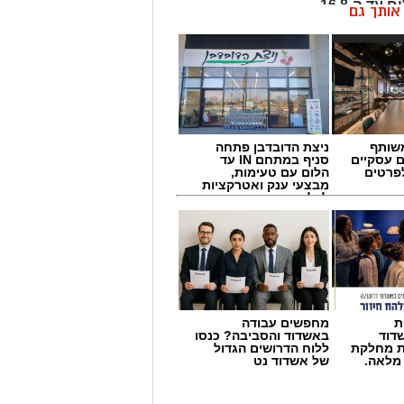
 ה-16.8.
ן אותך גם
 ויישובי עוטף עזה השתנו במרחבים שונים של
 מרדכי בתמיכת הרשות לפיתוח הנגב
בדיאלוג עם הדרום ועוטף עזה בימים
שותף
ניצת הדובדבן פתחה
ם עסקיים
סניף במתחם IN עד
לפרטים
הלום עם טעימות,
מבצעי ענק ואטרקציות
לכל המשפחה
ת
מחפשים עבודה
דוד
באשדוד והסביבה? כנסו
ת מחלקת
ללוח הדרושים הגדול
 מלאה.
של אשדוד נט