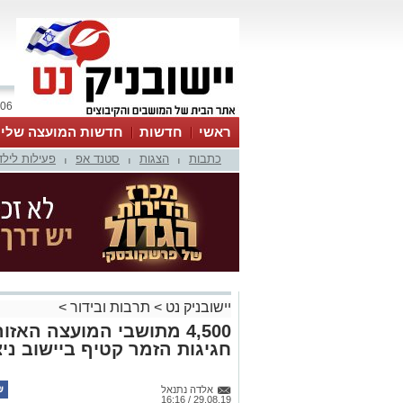
06 אוגוסט 2026 / 22:26
ראשי
חדשות
חדשות המועצה שלי
כתבות
הצגות
סטנד אפ
פעילות לילד
אינדקס עסקים
לוח
טיפים והמלצות
|
|
|
יישובניק נט
>
תרבות ובידור
>
4,500 מתושבי המועצה האז
חגיגות הזמר קטיף ביישוב ניצ
אלדה נתנאל
29.08.19 / 16:16