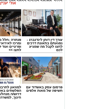
הנגב, פתוחה לציבור הרחב ללא תשלום עד
אולי יעניי
מאז ה-7.10 חייהם של תושבי הדרום
חייהם. תערוכה חדשה שנפתחה בקיבוץ יד
מביאה את קולם של האמנים תושבי האזור 
שאחרי 7.10.
עורך דין דותן לינדנברג -
פנתרה -חלל מ
נפגעתם בתאונת דרכים
ומרכז לאירועי
לחצו לקבל מה שמגיע
ופרטיים ועוד 
לכם
לחצו >>
פרסום עסק באשדוד עם
למוזאון לתרבו
חשיפה של מאות אלפים
הפלשתים באש
דרוש/ה מנהל/
חינוך, למשרה