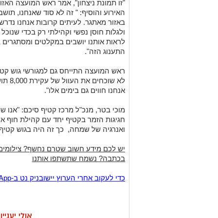
"זו תמונת ניצחון", אמר ראש המועצה האזו
האירוע והוסיף: " זה לא סוד שאנחנו, תוש
באזור מאתגר. לעיתים קרובות אנחנו נדרש
ולגלות חוסן נפשי וקהילתי רק בכדי שנוכל 
לראות אותנו יושבים במקלטים ומסתגרים ב
התענוג הזה".
לא שוכ
אנחנו חווים גם בימים אלו".
מוכי בטר, מנכ"ל מרכז קטיף סיכם: "אנו
חגיגות הזמר בקטיף יחד עם קהילת חוף אשק
ואנרגיה של שמחה, כך זה היה בגוש קטיף 
יש לכם מידע חשוב שטרם נחשף? צילומים
בכתבה? נשמח שתשתפו אותנו
‏כדי לעקוב אחרי הערוץ יישובניק נט ב-WhatsApp:‏‏‏
אולי יעניי