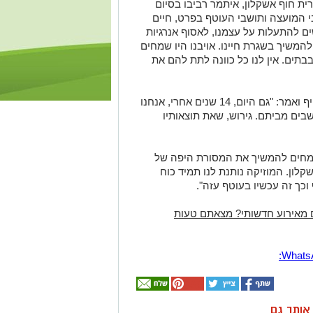
רית חוף אשקלון, איתמר רביבו בסיום
בי המועצה ותושבי העוטף בפרט, חיים
ים להתעלות על עצמנו, לאסוף אנרגיות
להמשיך בשגרת חיינו. אויבנו היו שמחים
בתים. אין לנו כל כוונה לתת להם את
ראש המועצה התייחס גם למגורשי גוש קטיף ואמר: "גם היום, 14 שנים אחרי, אנחנו
חים את העוול של עקירת 8,000 תושבים מביתם. גירוש, שאת תוצאותיו
 שמחים להמשיך את המסורת היפה של
לון. המוזיקה נותנת לנו תמיד כוח
וכך זה עכשיו בעוטף עזה".
 מאירוע חדשותי? מצאתם טעות
ן אותך גם