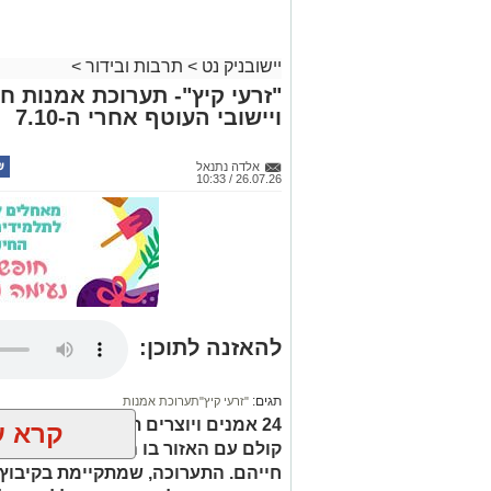
יישובניק נט
>
תרבות ובידור
>
"זרעי קיץ"- תערוכת אמנות ח
ויישובי העוטף אחרי ה-7.10
אלדה נתנאל
26.07.26 / 10:33
להאזנה לתוכן:
תגים:
"זרעי קיץ"תערוכת אמנות
24 אמנים ויוצרים תושבי הדרום מ
קרא ע
קולם עם האזור בו הם פועלים, ומתכ
חייהם. התערוכה, שמתקיימת בקיבוץ 