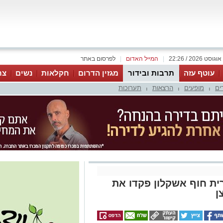
|
המייל האדום
|
לפרסום באתר
עוטף עזה
תרבות ובידור
מגזין הדרום
חקלאות
נשים
צר
ים
מופעים
הרצאות
תערוכות
|
|
|
ורית חוף אשקלון פקדו את
ן