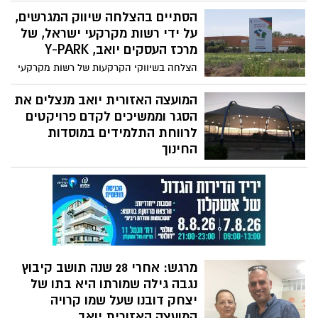
בנגיף כלל. ד"ר מטי צרפתי הרכבי ראש
הסתיים בהצלחה שיווק המגרשים,
המועצה האזורית יואב: "הודות למשמעת
על ידי רשות מקרקעי ישראל, של
אישית, אזרחית והאחריות הקהילתית, ירדה
מרכז העסקים יואב, Y-PARK
התחלואה ביואב ואין חולי קורונה במועצה.
הצלחה בשיווקי הקרקעות של רשות מקרקעי
הישג חשוב שעלינו לשמור עליו ולהמשיך
ישראל (רמ"י) במועצה האזורית יואב
להקפיד על ההנחיות. מבקשת להודות בראש
לשימושים של אחסנה, מדובר במיקום בעל
המועצה האזורית יואב מנצלים את
וראשונה לתושבי יואב, לכל בעלי התפקידים
נגישות תחבורתית טובה, ובצורך הגובר בשטחי
הסגר וממשיכים לקדם פרויקטים
במועצה, צוותי החירום ובעלי התפקידים
אחסנה
לרווחת התלמידים במוסדות
בישובים. יחד, נדאג איש לרעהו ושנהיה
החינוך
בריאים. תודה!"
ראשת המועצה דר' מטי הרכבי צרפתי סיפרה
"הסתיימה הקמת ההצללה של מגרש הספורט
בבית ספר האלה. כל שנותר הוא לקוות
שהשגרה תשוב במהרה ונראה את ילדינו
משחקים ונהנים"
מרגש: אחרי 28 שנה תושב קיבוץ
נגבה גילה שמורתו היא בתו של
יצחק דובנו שעל שמו קרויה
המועצה האזורית יואב