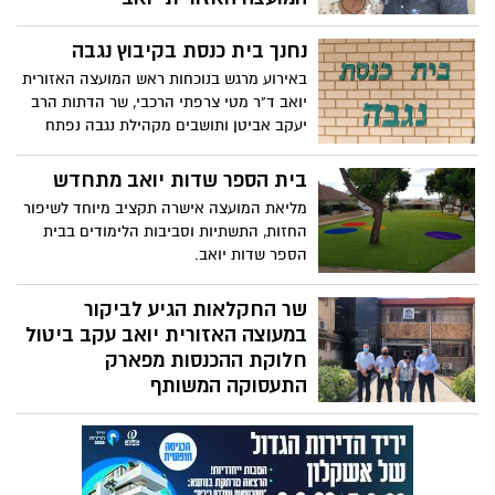
ניסן חלבה צלם בן 49 נשוי +3 תושב קיבוץ
נחנך בית כנסת בקיבוץ נגבה
נגבה במועצה האזורית יואב, לא ציפה למפגש
כזה מרגש ומפתיע בו יגלה שמורתו מהתיכון
באירוע מרגש בנוכחות ראש המועצה האזורית
בבת ים היא בעצם בתו של יצחק דובנו
יואב ד"ר מטי צרפתי הרכבי, שר הדתות הרב
ממייסדי הקיבוץ ועל שמו נקראת המועצה
יעקב אביטן ותושבים מקהילת נגבה נפתח
האזורית יואב
בית הכנסת לפני חגי תשרי תשפ"א. ראש
המועצה ד"ר מטי צרפתי הרכבי: "שיהיה זה
בית הספר שדות יואב מתחדש
משכן של אהבה, כבוד ושלום ונדע בריאות
מליאת המועצה אישרה תקציב מיוחד לשיפור
ובשורות טובות"
החזות, התשתיות וסביבות הלימודים בבית
הספר שדות יואב.
שר החקלאות הגיע לביקור
במעוצה האזורית יואב עקב ביטול
חלוקת ההכנסות מפארק
התעסוקה המשותף
ראש המועצה ד"ר מטי צרפתי הרכבי וראש
המועצה האזורית שפיר אדיר נעמן אירחו את
שר החקלאות ופיתוח הכפר, אלון שוסטר, יחד
עם צוות משרדו לשיח משותף.