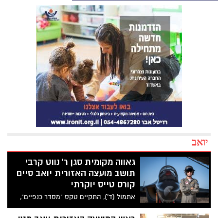
יואב
גאווה מקומית סגן ר' נווט קרבי
תושב מועצה האזורית יואב סיים
קורס טייס יוקרתי
אתמול (ד'), התקיים טקס "מסדר כנפיים",
בבסיס חיל האוויר חצרים, בו הוענקו כנפי
טיסה ל-39 בוגרי קורס טיס מחזור 181. בין