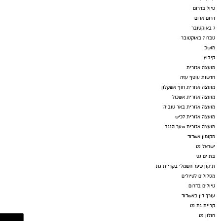
טיול בדרום
דרום אדום
7 באוקטובר
טבח 7 באוקטובר
מושב
קיבוץ
מועצה אזורית
חדשות עוטף עזה
מועצה אזורית חוף אשקלון
מועצה אזורית אשכול
מועצה אזורית באר טוביה
מועצה אזורית לכיש
מועצה אזורית שער הנגב
מקומון אשדוד
ישראל נט
בת ים נט
תיקון שער חשמלי בקריית גת
מסלולים לטיולים
טיולים בדרום
עורך דין באשדוד
קריית גת נט
חולון נט