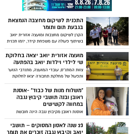
התכנית לשיקום מחצבה הנמצאת
בגבעת תום ותומר
הקרן לשיקום מחצבות ומועצה אזורית יואב
בשיתוף פעולה עם משפחת קידר, יזמו תכנית
לשיקום אתר המחצבה הכולל את אזור
ההנצחה לזכר חללי אסון המסוקים, ושטחים
מועצה אזורית יואב יצאה בחלוקת
נוספים במחצבה הנטושה, והסדרת ייעודה כגן
שי לילדי וילדות יואב בהפתעה
ציבורי פתוח בעלות של כ-3 מיליון שקלים
צוות המתנ"ס, עובדי המועצה, מתנדבי הנוער
העבודות באתר צפויות להסתיים בעוד
ותפעול של מחלקת תחבורה יצאו לחלוקת
כחודשיים.
ערכות "משחקים של פעם" עם ברכה אישית
מראש המועצה ד"ר מטי צרפתי הרכבי.
"משלוח מנות של כבוד" -אוסנת
אריזות אריזות, שיגיעו לכל ילד וילדה עד סוף
ראובן ובנה תושבי קיבוץ נגבה
השבוע ויחכו מחוץ לדלת ביתם, בתקווה לסייע
במחווה לקשישים
להנעים את זמן האיכות המשפחתי בימים
אוסנת ראובן מקיבוץ נגבה הינה חובשת
אלו. יחד באהבה ובשמחה, כקהילה חזקה -
מתנדבת באיחוד הצלה סניף קרית גת.
ננצח הכל.
במסגרת התנדבותה נקראה אוסנת מספר
23 שנה לאסון המסוקים – תושבי
פעמים למקרים רפואיים שונים שהתרחשו
יואב וקיבוץ נגבה זוכרים את תומר