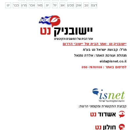
לא ישתמשו יותר בכלים חד פעמיים ויפרידו
דצמ
נוב
אוק
ספט
אוג
יול
יונ
מאי
אפר
מרץ
פבר
ינו
פסולת. ראש המועצה ד"ר מטי צרפתי הרכבי:
"גאה שיואב משתלבת במגמה העולמית של
שמירה על הסביבה ומשאבי הטבע ומזעור
השימוש בפלסטיק".
יישובניק נט -אתר הבית של יישובי הדרום
מו"ל: קבוצת ישראל נט בע"מ
מנהלת ועורכת האתר: אלדה נתנאל
elda@isnet.co.il
לפרסום באתר : 050-7870908
קבוצת התקשורת ומקומוני הרשת: