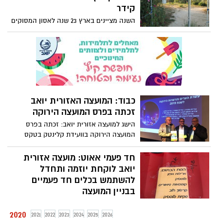
באחד מבנייני הדיור המוגן בקרית גת.
קידר
השנה מציינים בארץ 23 שנה לאסון המסוקים
בו נהרגו 73 חיילי צה"ל בדרכם לפעילות
מבצעית בלבנון.
כבוד: המועצה האזורית יואב
זכתה בפרס המועצה הירוקה
הישג למועצה אזורית יואב: זכתה בפרס
המועצה הירוקה בוועידת קלינטק בטקס
שנערך על ידי ועידת Green Ten זכתה יואב
באות מועצה ירוקה לשנת 2019 ומבין 10
חד פעמי אאוט: מועצה אזורית
הרשויות הירוקות בישראל.
יואב לוקחת יוזמה ותחדל
להשתמש בכלים חד פעמיים
בבניין המועצה
עם תחילת השנה האזרחית החדשה יוצאת
2020
המועצה עם בשורה חשובה – עובדי המועצה
2021
2022
2023
2024
2025
2026