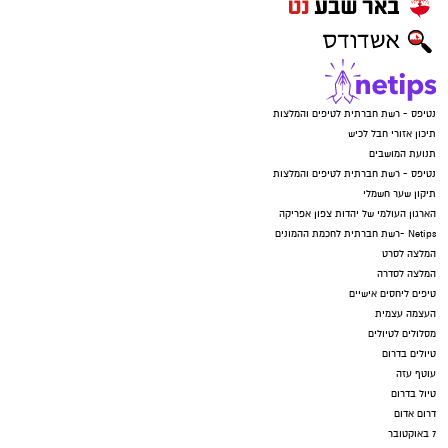
נטיפס - רשת חברתית לטיפים והמלצות
תיכון אזורי חבל לכיש
תנועת המושבים
נטיפס - רשת חברתית לטיפים והמלצות
תיקון שער חשמלי
הארגון העולמי של יהדות צפון אפריקה
Netips -רשת חברתית לחכמת ההמונים
המלצה לסרט
המלצה לסדרה
טיפים ליחסים אישיים
העצמה עצמית
מסלולים לטיולים
טיולים בדרום
עוטף עזה
טיול בדרום
דרום אדום
7 באוקטובר