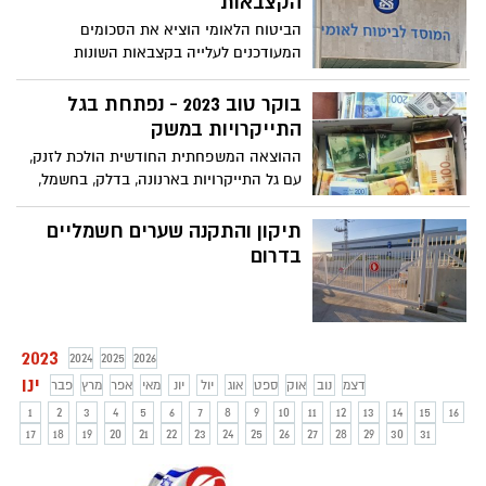
הקצבאות
הביטוח הלאומי הוציא את הסכומים
המעודכנים לעלייה בקצבאות השונות
וביניהם: קצבת נכות, קצבת ילד נכה, קצבאות
ילדים, קצבאות אזרח ותיק ועוד. בתוך כך,
בוקר טוב 2023 - נפתחת בגל
קצבאות הנכות יעלו בחודש ינואר ב-9.82%
התייקרויות במשק
מ-3700 ₪ קצבת נכות מלאה ל-4,063 ש"ח.
ההוצאה המשפחתית החודשית הולכת לזנק,
קצבת הזקנה תעלה רק ב-5.3% בהתאם
עם גל התייקרויות בארנונה, בדלק, בחשמל,
למדד ולא לשכר הממוצע במשק
במים ועוד. מנגד, השכר לא צפוי לעלות
בהתאם - מלבד שכר חברי הכנסת, השרים,
תיקון והתקנה שערים חשמליים
ראש הממשלה, הנשיא, ראשי ערים, שופטים
בדרום
ועוד בכירים
2023
2024
2025
2026
ינו
דצמ
נוב
אוק
ספט
אוג
יול
יונ
מאי
אפר
מרץ
פבר
1
2
3
4
5
6
7
8
9
10
11
12
13
14
15
16
17
18
19
20
21
22
23
24
25
26
27
28
29
30
31