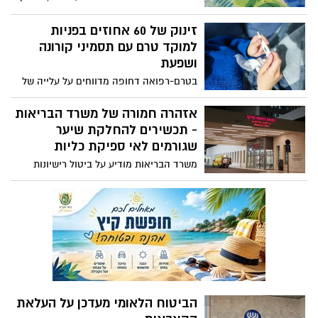
והמים והקפאת העלייה בתעריף הארנונה
בשל ההצמדה למדד המחירים. המשמעות:
למשך שנה, וגם השינוי במדרגות המס -
עבור אותו שכר נשלם פחות מס ונקבל יותר
זינוק של 60 אחוזים בפניות
שבכלל השתנו בגלל האינפלציה וללא קשר
כסף בנטו.
למוקד טרם עם תסמיני קורונה
לשום תכנית ממשלתית
ושפעת
בטרם-רפואה דחופה מדווחים על עלייה של
60% בפניות למוקדי המרפאה עם תסמיני
שפעת וקורונה בימים האחרונים: "מצפים
אזהרה חמורה של משרד הבריאות
לעליה נוספת בפניות בשבועיים הקרובים"
- תכשירים להחלקת שיער
שגורמים לאי ספיקת כליות
משרד הבריאות מודיע על ביטול רישיונות
לתמרוקים להחלקת שיער המכילים חומצה
גליאוקסילית לאחר שנמצא קשר סיבתי בין
השימוש בהם לבין תופעות לוואי חמורות ובהן
אי ספיקת כליות חמורה
הביטוח הלאומי מעדכן על העלאת