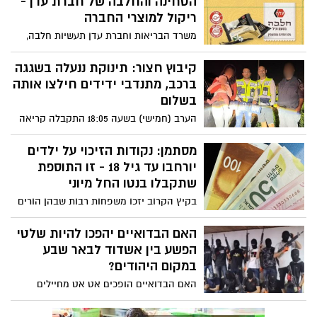
הטחינה והחלבה של חברת עדן -
ריקול למוצרי החברה
משרד הבריאות וחברת עדן תעשיות חלבה,
טחינה, ממתקים ומזון, מודיעים על ריקול
למוצרי החלבה והטחינה של החברה, בעקבות
קיבוץ חצור: תינוקת ננעלה בשגגה
בדיקות שבוצעו למוצרי החברה והתברר כי הן
ברכב, מתנדבי ידידים חילצו אותה
נגועות בחיידק הסלמונלה
בשלום
הערב (חמישי) בשעה 18:05 התקבלה קריאה
במוקד ידידים, אודות תינוקת כבת חמישה
חודשים שננעלה בשגגה ברכב לעיני אמהּ,
מסתמן: נקודות הזיכוי על ילדים
בקיבוץ חצור, הצמוד לגן יבנה.
יורחבו עד גיל 18 - זו התוספת
שתקבלו בנטו החל מיוני
בקיץ הקרוב יזכו משפחות רבות שבהן הורים
לילדים עובדים ומשלמים מיסים לתוספת של
מאות עד אלפי שקלים למשכורתם. הסיבה:
האם הבדואיים יהפכו להיות שלטי
נקודות זיכוי ממס ישולמו לילדים עד גיל 18
הפשע בין אשדוד לבאר שבע
במקום עד גיל 12 כיום. כל הפרטים
במקום היהודים?
האם הבדואיים הופכים אט אט מחיילים
ומחסלים עבור ארגוני פשע יהודיים לארגון
פשע עצמאי, חזק, גדול ואכזרי שמתכנן