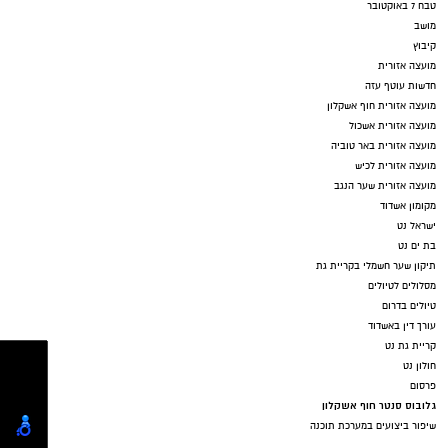
טבח 7 באוקטובר
מושב
קיבוץ
מועצה אזורית
חדשות עוטף עזה
מועצה אזורית חוף אשקלון
מועצה אזורית אשכול
מועצה אזורית באר טוביה
מועצה אזורית לכיש
מועצה אזורית שער הנגב
מקומון אשדוד
ישראל נט
בת ים נט
תיקון שער חשמלי בקריית גת
מסלולים לטיולים
טיולים בדרום
עורך דין באשדוד
קריית גת נט
חולון נט
פרסום
גלובוס סנטר חוף אשקלון
שיפור ביצועים במערכת תוכנה