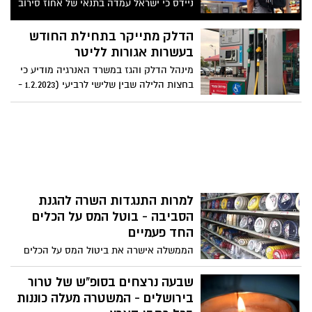
ניידס כי ישראל עמדה בתנאי של אחוז סירוב
שעמד על פחות מ-3%. להערכת שר החוץ אלי
כהן ישראלים יוכלו כבר השנה לבקר בארצות
הדלק מתייקר בתחילת החודש
הברית ללא צורך
בעשרות אגורות לליטר
מינהל הדלק והגז במשרד האנרגיה מודיע כי
בחצות הלילה שבין שלישי לרביעי (1.2.2023 -
31.1.2023) יעודכנו מחירי מוצרי הדלק
הנמצאים בפיקוח, הנמכרים לצרכן בתחנות
הדלק
למרות התנגדות השרה להגנת
הסביבה - בוטל המס על הכלים
החד פעמיים
הממשלה אישרה את ביטול המס על הכלים
החד פעמיים, זאת על אף התנגדות השרה
להגנת הסביבה עידית סילמן. עמדת השרה
שבעה נרצחים בסופ"ש של טרור
וגורמי המקצוע של המשרד הייתה שיש להביא
בירושלים - המשטרה מעלה כוננות
חלופה ראויה לביטול המס ולמצוא פתרון