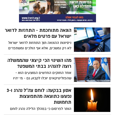
בעצמו להשתלט על אזור אשדוד עד באר
שבע? ההערכה היא שהבדואים עצמם רוצים
למלא את החלל שהותיר אחריו בני שלמה, כדי
להשתלט על העסקים בדרום. הם מבינים את
כוחם ולא ירחק היום שהערבים היהודים הם
הונאה מתוחכמת - התחזות לדואר
אלו שיעבדו עבורם ולא להפך.
ישראל עם פרטים מלאים
ניסיונות ההונאה תוך התחזות לדואר ישראל
לא רק נמשכים, אלא אף הולכים ומשתפרים
תוך שההודעה הכוזבת משתלבת בשרשור
ההודעות מדואר ישראל כדי להגביר את
מהו השינוי הכי קיצוני שהממשלה
האמינות. כך תימנעו מנפילה בפח
רוצה להנהיג בבתי המשפט?
אחד החוקים החדשים המוצעים הוא -
שהפוליטיקאים יוכלו לקבוע גם - מי יהיו
השופטים במדינת ישראל וגם יוכלו להשפיע
מאוד - אלו שופטים ידונו באלו תיקים....
אסון בבקעה: לוחם צה"ל נהרג ו-3
הכיצד? סמכויות נשיא בית המשפט העליון
נפצעו כתוצאה מהתפוצצות
כוללות, קביעת הרכב השופטים שידון בתיקים
תחמושת
שונים וגם החלטות על עריכת משפטים
הותר לפרסום כי במהלך הלילה נהרג לוחם
חוזרים. על פי החוק החדש המוצע -
צה"ל כתוצאה מהתפוצצות תחמושת במבנה