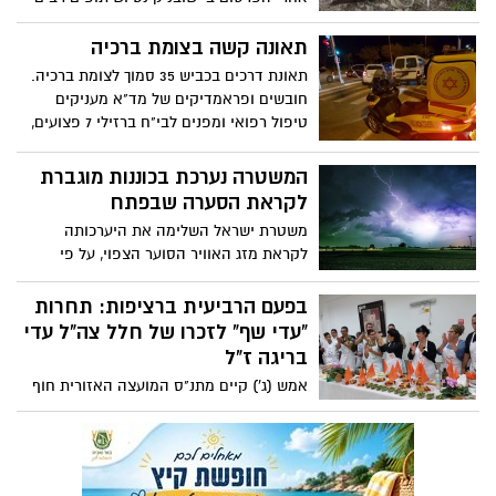
עקב המצב הקשה אליו נקלע הבעלים של
מסעדת מידס בעוטף עזה בכירים
תאונה קשה בצומת ברכיה
ומפורסמים,יזמו ארוחת חג במסעדת מידס
תאונת דרכים בכביש 35 סמוך לצומת ברכיה.
בקיבוץ ברור חיל בכדי לתמוך בבעלי המסעדה
חובשים ופראמדיקים של מד"א מעניקים
שעקב המצב הביטחוני בדרום הארץ מתמודד
טיפול רפואי ומפנים לבי"ח ברזילי 7 פצועים,
עם קשיים כלכליים.במסגרת האירוע גיוסו
בהם: 1 קשה כבן 25 עם חבלת ראש, 1 בינוני
לטובת המסעדה 30 אלף ₪.
כבן 20 עם חבלה בחזה ו- 5 קל.
המשטרה נערכת בכוננות מוגברת
לקראת הסערה שבפתח
משטרת ישראל השלימה את היערכותה
לקראת מזג האוויר הסוער הצפוי, על פי
ההערכות המטאורולוגיות, לסוף השבוע
הקרוב. במשטרה קוראים לציבור להיערך
בפעם הרביעית ברציפות: תחרות
מבעוד מועד למקרי הצפה, ובעיקר לשנות
"עדי שף" לזכרו של חלל צה"ל עדי
ולהתאים את נהיגתם בכלי הרכב בהתאם
בריגה ז"ל
לתנאי הדרך
אמש (ג') קיים מתנ"ס המועצה האזורית חוף
אשקלון בפעם הרביעית את פסטיבל "עדי
שף" לזכרו של חלל צה"ל עדי בריגה ז"ל שנפל
במבצע "צוק איתן". בתחרות, שעוסקת בעולם
הקולינרי אותו אהב, השתתפו נציגים מאורט