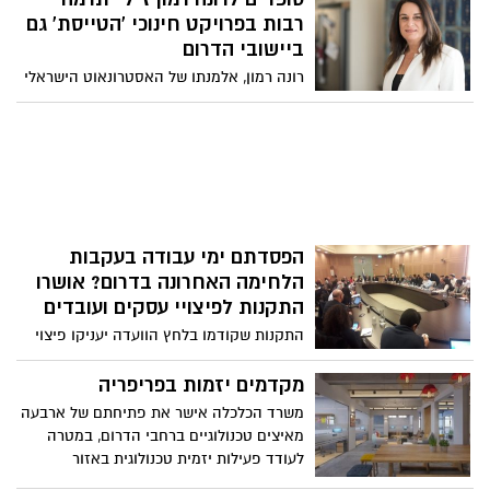
שמפרנסת את רוב תושבי העוטף, כ-15%
רבות בפרויקט חינוכי 'הטייסת' גם
מהשדות נשרפו כליל ובערו מול עיני
ביישובי הדרום
החלקאים במהלך חודשי הקיץ האחרון בטרור
רונה רמון, אלמנתו של האסטרונאוט הישראלי
העפיפונים, עכשיו בירה אלכסנדר לא נשארת
הראשון אילן רמון ואמו של הטייס אסף רמון
אדישה ומתגייסת למען חקלאי עוטף עזה
שנהרג בתאונת אימונים, נפטרה הבוקר (ב')
לאחר מאבק במחלת הסרטן, והיא בת 54.
הידיעה על מותה של האישה מעוררת
ההשראה הכה בצער גדול את בכירי המערכת
הפוליטית ורבים נוספים, רונה הובילה פרויקט
חינוכי בבתי הספר בינהם גם במועצה
הפסדתם ימי עבודה בעקבות
האזורית באר טוביה.
הלחימה האחרונה בדרום? אושרו
התקנות לפיצויי עסקים ועובדים
התקנות שקודמו בלחץ הוועדה יעניקו פיצוי
לעצמאיים ולמעסיקים עבור הוצאות שכר
עובדים שנעדרו בשל סגירת מקום העבודה
מקדמים יזמות בפריפריה
ולהורים שנעדרו מעבודתם בשל סגירת
משרד הכלכלה אישר את פתיחתם של ארבעה
מוסדות חינוך, דבוראים ועובדי ענף התיירות
מאיצים טכנולוגיים ברחבי הדרום, במטרה
שנפגעו ממושכות יוכלו לבחור להשוות את
לעודד פעילות יזמית טכנולוגית באזור
מחזורם השנה למחזור אשתקד. לדרישת