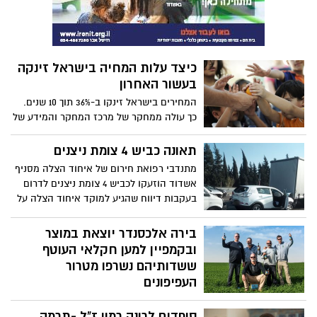
כיצד עלות המחיה בישראל זינקה
בעשור האחרון
המחירים בישראל זינקו ב-36% תוך 10 שנים.
כך עולה ממחקר של מרכז המחקר והמידע של
הכנסת שהוצג היום (ג') בוועדת הכלכלה.
תאונה כביש 4 צומת ניצנים
מתנדבי רפואת חירום של איחוד הצלה מסניף
אשדוד הוזעקו לכביש 4 צומת ניצנים לדרום
בעקבות דיווח שהגיע למוקד איחוד הצלה על
תאונת דרכים. חובשים של איחוד הצלה
העניקו טיפול רפואי ראשוני לנפגע קל עד
בירה אלכסנדר יוצאת במוצר
בנוני ולשני נפגעים במצב קל בזירת תאונה
ובקמפיין למען חקלאי העוטף
שאירעה בין משאית לשני רכבים פרטיים,
ששדותיהם נשרפו מטרור
נסיבות התאונה בבדיקה
העפיפונים
כ- 45,000 דונם חיטה מעבדים בשדות יישובי
סופדים לרונה רמון ז"ל -תרמה
עוטף עזה - מדובר בכ- 175 אלף טון חיטה