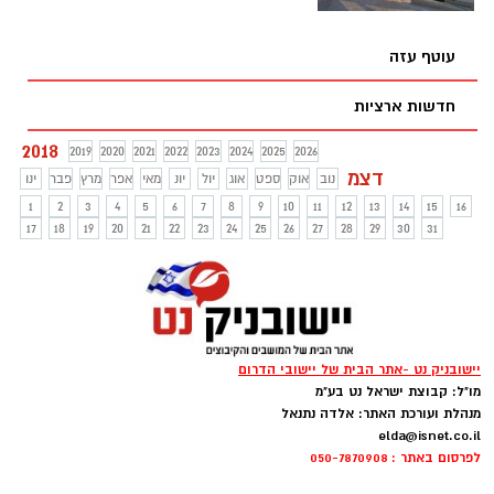
עוטף עזה
חדשות ארציות
2018
2019
2020
2021
2022
2023
2024
2025
2026
דצמ
נוב
אוק
ספט
אוג
יול
יונ
מאי
אפר
מרץ
פבר
ינו
1
2
3
4
5
6
7
8
9
10
11
12
13
14
15
16
17
18
19
20
21
22
23
24
25
26
27
28
29
30
31
יישובניק נט -אתר הבית של יישובי הדרום
מו"ל: קבוצת ישראל נט בע"מ
מנהלת ועורכת האתר: אלדה נתנאל
elda@isnet.co.il
לפרסום באתר : 050-7870908