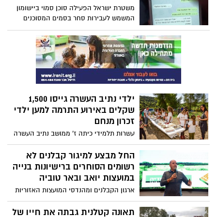
משטרת ישראל הפעילה סוכן סמוי ביישומון
המשמש לעבירות סחר בסמים המסוכנים
ואספה ראיות מפלילות כנגד עשרות חשודים.
הבוקר (ג') בוצע גל מעצרים נרחב בדרום
ובמהלך היום תבקש המשטרה להאריך את
מעצרם של החשודים
ילדי נתיב העשרה גייסו 1,500
שקלים באירוע התרמה למען ילדי
זכרון מנחם
עשרות תלמידי כיתה ז' ממושב נתיב העשרה
הסמוך לרצועת עזה הצליחו לגייס 1,500 שקל
מאירוע התרמה שערכו למען ילדי זכרון מנחם,
החל מבצע למיגור קבלנים לא
והשבוע הגיעו לשמח את הילדים עם מתנות
רשומים הסוחרים ברישיונות בנייה
שרכשו עבורם מהכסף שאספו.
במועצות יואב ובאר טוביה
ארגון הקבלנים ומהנדסי המועצות האזוריות
של באר טוביה ויואב יצאו במבצע למיגור
קבלנים לא רשומים הסוחרים ברישיונות בנייה,
תאונה קטלנית גבתה את חייו של