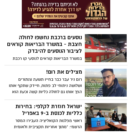
לנחל לכיש. הסיבה: מאגר באזור מושב
תימורים עלה על גדותיו
נוסעים ברכבת נחשפו לחולה
חצבת - במשרד הבריאות קוראים
לציבור הנוסעים להיבדק
במשרד הבריאות קוראים לנוסעי קו רכבת
מאשקלון (עוברת באשדוד) לאוניברסיטת תל
אביב ובחזרה, לבוא להיבדק לאחר שנחשפו
מצילים את רום!
לחולה חצבת. בהודעת משרד הבריאות נכתב:
רום ניר עבר כבר בחייו תשעה צנתורים
"נוסעים שהיו ברכבת ולא חוסנו מוזמנים
ושלושה ניתוחי לב פתוח, חיידק שתקף אותו
לפנות בהקדם ללשכת הבריאות הקרובה"
הפך אותו גם לחולה כליות קשה וכעת הוא
ממתין לתורם כליה שיעזור לו לחזור לתפקד
ולחיות חיים רגילים כמו כל בחור בן 21. לשם
ישראל חוזרת לקלפי: בחירות
כך - מחפשים תורם עם סוג דם O או B .
כלליות לכנסת ב-9 באפריל
החברים הטובים של רום והעלו קמפיין
ראשי מפלגות הקואליציה העבירו המסר
ברשתות החברתיות הקורא לאנשים לתרום
הרשמי: "מתוך אחריות תקציבית ולאומית
כליה לרום: "הילד הזה מפזר חום ואהבה בכל