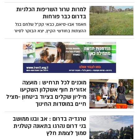
החליטו ראשי מפלגות הקואליציה, בהסכמה
מקום ורק מצחיק אותנו ואנחנו צריכים את
ופה אחד, לפזר את הכנסת וללכת לבחירות
למרות טרור השריפות הכלניות
עזרתכם!"
חדשות בתחילת אפריל לאחר קדנציה של
בדרום כבר פורחות
ארבע שנים מלאות"
חאמד אבו-סיאם, כבאי קק"ל שלחם בגל
ההצתות בחודשי הקיץ, יצא הבוקר לסיור
בשטח (ב', 24.12) במסגרת תפקידו ביער בארי
והופתע לגלות את המרבדים הירוקים
והפרחים האדומים שצמחו באדמה החרוכה.
"למרות השריפות הרבות שהיו פה, ולמרות
שחשבנו שכבר אין סיכוי השנה, משמח את
הלב לראות את הכלניות האדומות פורחות".
מוכנים לכל תרחיש : מועצה
אזורית חוף אשקלון השקיעו
מיליון שקלים בציוד ביטחון -מציל
חיים במוסדות החינוך
בשבוע שעבר אגף הביטחון במועצה האזורית
טרגדיה בדרום : אב ובנו ממושב
חוף אשקלון קיים טקס אלה בדבר חלוקת
ציוד ביטחון מציל חיים בשווי מיליון שקלים
בני דרום נהרגו בתאונה קטלנית
בכל מוסדות החינוך במועצה
סמוך לצומת חלץ