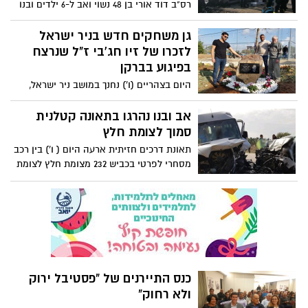
רס"ב דוד אורי בן 48 נשוי ואב ל-6 ילדים ובנו
אביאל חייל צה"ל תושבי בני דרום היו
מעורבים בתאונת דרכים בסמוך לישוב חלץ
גן משחקים חדש בניר ישראל
כביש 232 בה מצאו את מותם.
לזכרו של זיו חג'בי ז"ל שנרצח
בפיגוע בברקן
היום בצהריים (ו') נחנך במושב ניר ישראל,
שבמועצה האזורית חוף אשקלון, גן משחקים
חדש לזכרו של בן המקום, זיו חג'בי ז"ל,
אב ובנו נהרגו בתאונה קטלנית
שנרצח בפיגוע באזור התעשייה ברקן. גן
סמוך לצומת חלץ
המשחקים צמוד לגן הילדים "חרוב", בו למד
תאונת דרכים חזיתית ארעה היום ( ו') בין רכב
בילדותו. אחיו, טל חג'בי: "אין יותר מתאים
מסחרי לפרטי בכביש 232 מצומת חלץ לצומת
מלהנציח את זיו בגן משחקים בו שיחק גם עם
גבעתי. פראמדיקים של מד"א קובעים את
ילדיו".
מותם של 2 גברים אב ובנו תושבי מושב
בשפלה , והעניקו טיפול רפואי לגבר כבן 60
במצב בינוני שפונה במסוק מד"א לבית חולים.
כנס התיירנים של "פסטיבל ירוק
ולא רחוק"