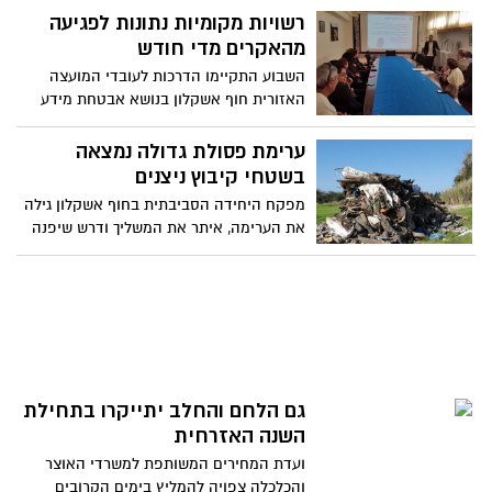
הוועדה נקבע כי התקנות יישארו בתוקף
רשויות מקומיות נתונות לפגיעה
מספר חודשים נוספים מעבר לסוף השנה, על
מהאקרים מדי חודש
מנת לבחון את המשך נחיצותן
השבוע התקיימו הדרכות לעובדי המועצה
האזורית חוף אשקלון בנושא אבטחת מידע
ותחום הסייבר כחלק מתכנית הגנה על
הרשויות המקומיות בכל הארץ מפני התקפת
ערימת פסולת גדולה נמצאה
"האקרים"
בשטחי קיבוץ ניצנים
מפקח היחידה הסביבתית בחוף אשקלון גילה
את הערימה, איתר את המשליך ודרש שיפנה
את הצמיגים והברזלים בהקדם האפשרי
גם הלחם והחלב יתייקרו בתחילת
השנה האזרחית
ועדת המחירים המשותפת למשרדי האוצר
והכלכלה צפויה להמליץ בימים הקרובים