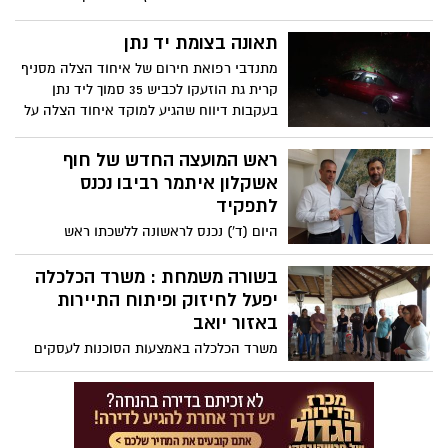
להעלות את מחיר מוצרי הלחם שבפיקוח
בכ־3.5%. בנוסף מחירי מוצרי החלב צפויים
תאונה בצומת יד נתן
לעלות בכ-6% העלאה זו מצטרפת לגל עליות
מתנדבי רפואת חירום של איחוד הצלה מסניף
המחירים במשק בתקופה האחרונה
קרית גת הוזעקו לכביש 35 סמוך ליד נתן
בעקבות דיווח שהגיע למוקד איחוד הצלה על
תאונת דרכים. חובשים של איחוד הצלה
העניקו טיפול רפואי ראשוני לנפגעת אחת
ראש המועצה החדש של חוף
(60) במצב קל עד בנוני בזירת תאונה עצמית
אשקלון איתמר רביבו נכנס
בה רכבה נפל לתעלה, נסיבות התאונה
לתפקיד
בבדיקה.
היום (ד') נכנס לראשונה ללשכתו ראש
המועצה האזורית חוף אשקלון הנבחר, עו"ד
איתמר רביבו. ראש המועצה היוצא, יאיר
בשורה משמחת : משרד הכלכלה
פרג'ון, איחל לו הצלחה רבה בהנהגת המועצה
יפעל לחיזוק ופיתוח התיירות
והעביר לו את מפתחות הלשכה. בכך, סיים
באזור יואב
פרג'ון 11 שנות כהונה כראש מועצה בשתי
משרד הכלכלה באמצעות הסוכנות לעסקים
קדנציות בין השנים 2007-2018. רביבו הוא
קטנים ובינוניים, הודיע לראשת המועצה
ראש המועצה השישי שינהיג את המועצה,
אזורית יואב על אישור הקמת פורום לקידום
שקיימת משנת 1950
העסקים התיירותיים באזור. הפורום אשר
ינוהל על ידי סניף מעוף בקרית גת בשיתוף