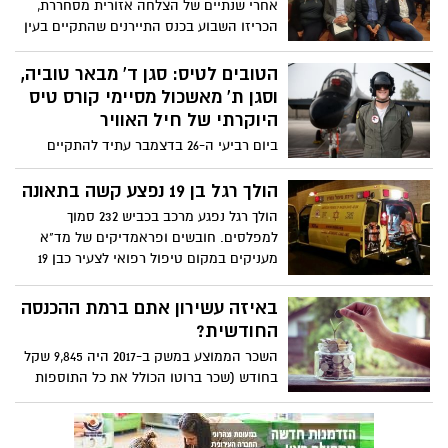
אחרי שנתיים של הצלחה אזורית מסחררת,
הכריזו השבוע בכנס התיירנים שהתקיים בעין
צורים בשיתוף עמותת התיירות שפלת יהודה,
מועצה אזורית יואב, קריית גת, והמועצות:
הטובים לטיס: סגן ד' מבאר טוביה,
שפיר, שורק, באר טוביה ולכיש, כי גם השנה
וסגן ת' מאשכול מסיימי קורס טיס
תמשיך המסורת של קיום הפסטיבל
היוקרתי של חיל האוויר
ביום רביעי ה-26 בדצמבר עתיד להתקיים
מסדר הכנפיים המסורתי של חיל האוויר-
סיום קורס טיס מחזור 177. בין המסיימים: סגן
הולך רגל בן 19 נפצע קשה בתאונה
ד' ממועצה אזורית באר טוביה, וסגן ת'
הולך רגל נפגע מרכב בכביש 232 סמוך
ממועזה אזורית אשכול
למפלסים. חובשים ופראמדיקים של מד"א
מעניקים במקום טיפול רפואי לצעיר כבן 19
מחוסר הכרה במצב קשה.
באיזה עשירון אתם ברמת ההכנסה
החודשית?
השכר הממוצע במשק ב-2017 היה 9,845 שקל
בחודש (שכר ברוטו הכולל את כל התוספות
למשכורת. מדובר בגידול בהכנסת השכירים
במשק המהיר ביותר זה 15 שנה לפחות.