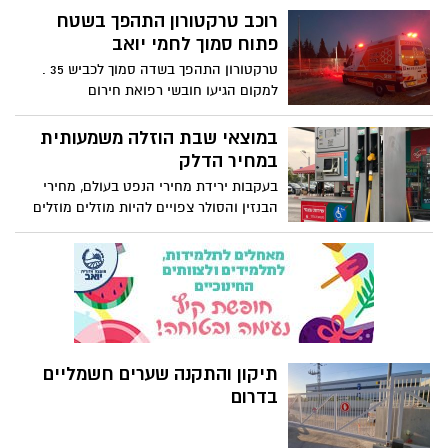
השף קונדיטור" אבל לוקח רק דברים טובים
רוכב טרקטורון התהפך בשטח
מהחוויה. מבחינת "הבצקיסט בנשמה", שזכה
פתוח סמוך לחמי יואב
בפרסים, הפרסום יצר סביבו וסביב
טרקטורון התהפך בשדה סמוך לכביש 35 .
הקונדיטוריה שהוא מנהל בקיבוץ היסטריה
למקום הגיעו חובשי רפואת חירום
ופארמדיקים של מד"א העניקו טיפול רפואי
לבן 21 ופינו אותו שהוא עם שבר בגפיים
במוצאי שבת הוזלה משמעותית
התחתונות במצב בינוני לחדר הטראומה בבית
במחיר הדלק
החולים ברזילי באשקלון.
בעקבות ירידת מחירי הנפט בעולם, מחירי
הבנזין והסולר צפויים להיות מוזלים מוזלים
משמעותית במוצאי השבת. חכו עם התדלוק
תיקון והתקנה שערים חשמליים
בדרום