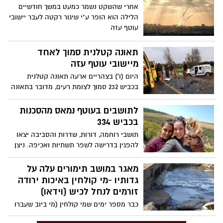
אחרי שהשקט נשמר כמעט במשך חודשיים
הלילה הוא הופר ע"י שיגור רקטה לעבר יישובי
עוטף עזה
תאונה קטלנית סמוך לאחד
מיישובי עוטף עזה
היום (ו') בצהריים ארעה תאונה קטלנית
בכביש 232 סמוך לצומת רעים, מדובר בתאונה
בין שני כלי רכב, גבר כבן 40 נהרג במקום,
בנוסף פצוע בינוני פונה במסוק של מד"א
לתושבים בעוטף נמאס מהסכנות
בכביש 334
תושבי רוחמה, דורות, שדרות והסביבה יצאו
להפגין בדרישה לשפר תשתיות ואכיפה. ניצן
איתמרי מרוחמה איבדה את זוגתה מיטל
בתאונה חזיתית שאירעה ליד הקיבוץ: "ב-27
מאגר במושב תימורים עלה על
שנות חיי, לא ראיתי ניידת אחת על הכביש
גדותיו -מי קולחין באיכות ירודה
הזה"
זורמים לנחל לכיש (וידאו)
כבר מספר ימים שמי קולחין (מי ביוב שעברו
טיהור) באיכות ירודה, מוזרמים באין מפריע