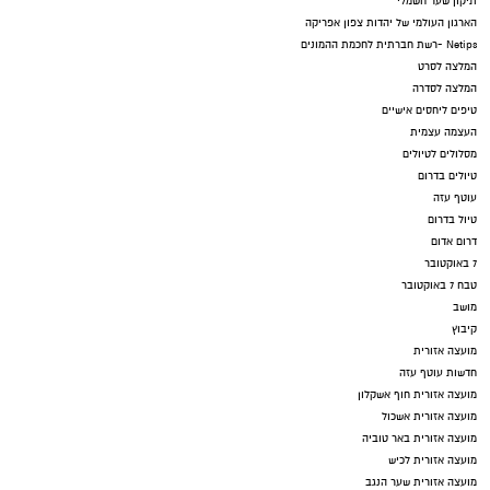
תיקון שער חשמלי
הארגון העולמי של יהדות צפון אפריקה
Netips -רשת חברתית לחכמת ההמונים
המלצה לסרט
המלצה לסדרה
טיפים ליחסים אישיים
העצמה עצמית
מסלולים לטיולים
טיולים בדרום
עוטף עזה
טיול בדרום
דרום אדום
7 באוקטובר
טבח 7 באוקטובר
מושב
קיבוץ
מועצה אזורית
חדשות עוטף עזה
מועצה אזורית חוף אשקלון
מועצה אזורית אשכול
מועצה אזורית באר טוביה
מועצה אזורית לכיש
מועצה אזורית שער הנגב