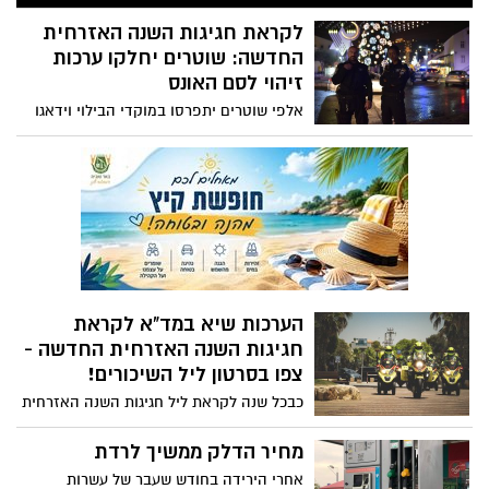
מבצעית כנגד הטרור בישראל - לפי הסיכום
בוצעו כ-1000 שיגורים מרצועת עזה לעבר
לקראת חגיגות השנה האזרחית
יישובי הדרום במהלך השנה האחרונה, כ-250
החדשה: שוטרים יחלקו ערכות
מהטילים יורטו וזוהו כ-45 נפילות בשטח בנוי.
זיהוי לסם האונס
אלפי שוטרים יתפרסו במוקדי הבילוי וידאגו
לחלק ערכות לגילוי סם אונס במשקה
לבלייניות, כמו גם נשיפונים לנהגים המבלים.
במשטרה מביעים דאגה מצריכת אלכוהול
בקרב בני נוער
הערכות שיא במד"א לקראת
חגיגות השנה האזרחית החדשה -
צפו בסרטון ליל השיכורים!
כבכל שנה לקראת ליל חגיגות השנה האזרחית
החדשה (31.12) צוותי מד"א יהיו פרוסים
ברחבי הארץ בהערכות מיוחדת על מנת
מחיר הדלק ממשיך לרדת
להעניק מענה רפואי מהיר ויעיל במידת
אחרי הירידה בחודש שעבר של עשרות