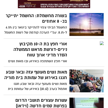
עמותת תיירות שפלת יהודה, יציע למועצה
ולאזור תהליך פיתוח של מוצר תיירותי אזורי,
וזאת כחלק מהפיתוח הכלכלי של המרחב
בשורה מחשמלת: החשמל יתייקר
ועידוד הרכש המקומי.
בכ- 8 אחוזים
החשמל הביתי צפוי להתייקר בינואר בין 6.5%
ל-8.1%. עפ"י הערכה קודמת של רשות החשמל
התעריף היה אמור לעלות בינואר בכ-6%. כעת
מוסרת רשות החשמל שחישובים עדכניים
אורי חפץ בת ה-10 מקיבוץ
כוללים את עלויות התשתית, ולכן ההתייקרות
נירים-דורשת מראש הממשלה
לצרכן הביתי עשויה להגיע אפילו עד 8.1%
הסדר מדיני ארוך טווח
אורי חפץ השתתפה באירוע ובו מאות נשים
מתנועת נשים עושות שלום, תושבי עוטף עזה
ואזרחים מרחבי הארץ אשר הגיעו לקריית
מאות נשים מעוטף עזה ובאר שבע
הממשלה בתל אביב , וצעדו למתחם שרונה
חגגו באירוע של עמותת בית מוריה
בקריאה "לא מחכות לסבב הבא, דורשות
מאות נשים מעוטף עזה ובאר שבע חגגו
הסכם מדיני!
אתמול בערב (10.12) באירוע של עמותת בית
מוריה בבאר שבע. מלבד המפגש החברתי,
נהנו הנשים ממוזיקה, הומור וכמובן אוכל טוב.
עשרות עצורים תושבי הדרום
בפרשת סמים חדשה (וידאו)