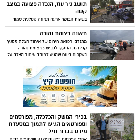
"קבלנים לא רשומים הם לא מקצועיים,
תושב ניר עוז, הנכדה פצועה במצב
מעסיקים פועלים לא חוקיים, מתחמקים
קשה
מתשלום מיסים ומזלזלים בתקנות הבטיחות
בשעות הבוקר ארעה תאונה קטלנית סמוך
וגורמים לתאונות עבודה" אומר מנכ"ל הארגון
לקיבוץ עין השלשה , מדובר בתאונה חזיתית
שלומי בן עזרי.
בין שני רכבים, כתוצאה מהתאונה נהרג אריה
תאונה בצומת נהורה
להב בן 80 תושב ניר עוז ונפצעה במצב קשה
מתנדבי רפואת חירום של איחוד הצלה מסניף
נכדתו בת ה-9, וגם נהג הרכב השני נפגע
קרית גת הוזעקו לכביש 35 צומת נהורה
במצב קשה
בעקבות דיווח שהגיע למוקד איחוד הצלה על
תאונת דרכים. צוות אמבולנס של איחוד הצלה
העניקו טיפול רפואי ראשוני לפצועה אחת
במצב קל בזירת תאונה עצמית בה רכבה פגע
בעמוד, נסיבות התאונה בבדיקה.
בכירי המשק והכלכלה, מפורסמים
וספורטאים הגיעו לתמוך במסעדת
מידס בברור חיל
אחרי הפרסום ביישובניק נט ושיתופים רבים