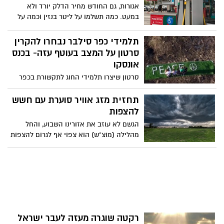
הצורך. תחנות מד"א יתוגברו בחובשים,
אגורות, גם החודש מחיר הדלק יורד ולא
פאראמדיקים ובכונני מד"א הרכובים על
במעט. כמה תשלמו על ליטר בנזין וכמה על
אופנועים, בימבולנסים וברכבם הפרטי
ליטר סולר - הדיווח המלא
המצוידים בציוד רפואי. צוותי מד"א תודרכו
תלמידי כפר סילבר נבחרו להקרין
בהנחיות בטיחות מיוחדות בנהיגת חירום
סרטון על המצב בעוטף עזה- בכנס
הכוללות בין היתר מתן דגש מיוחד על בטיחות
אונסקו
הולכי הרגל ורוכבי האופניים שבדרך
סרטון שיצרו תלמידי החוג לתקשורת בכפר
הנוער 'כפר סילבר' , נבחר כאחד הפרויקטים
הזוכים במסגרת 'יום השלום הבינלאומי 2018'
תחזית מזג אוויר סוערת עם חשש
שהתקיים השנה בטוניסיה - מסר של
להצפות
אופטימיות ותקווה לשלום
הגשם לא עוזב את אזורינו השבוע, והחל
מהלילה (מוצ"ש) הוא צפוי אף לגרום להצפות
בערי החוף. התחזית המלאה להמשך השבוע -
שצפוי להיות גשום במיוחד
רקטה שוגרה מעזה לעבר ישראל