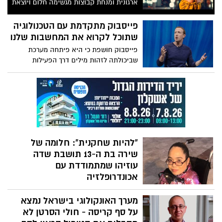
ארגונית ומנחת קבוצות מגשימה חלום ויוצאת
מארון המוזיקה עם סינגל ראשון
פייסבוק מתקדמת עם הטכנולוגיה
שתוכל לקרוא את המחשבות שלנו
פייסבוק חושפת כי היא פיתחה מערכת
שביכולתה לזהות מילים דרך הפעילות
החשמלית במוח, ולהעבירן למחשב. הפיתוח
הגיע עד כה לדיוק של עד 76%
"להיות שחקנית": חלומה של
שירה בת ה-13 תושבת שדה
עוזיהו שמתמודדת עם
אכונדרופלזיה
על אף המלצות הרופאים לבצע הפלה מחשש
מערך האונקולוגי בישראל נמצא
שלא תשרוד, אימה לא וויתרה וכנגד כל
הסיכויים הגיחה שירה נחייסי לעולם לפני כ-13
על סף קריסה - חולי הסרטן לא
שנים. מאז שנולדה, היא מתמודדת עם