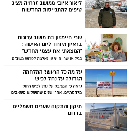
ליאור איובי ממושב זרחיה מציג
טיפים למתגייסות החדשות
שרי חיימזון בת מושב ערוגות
בראיון מיוחד ליום האישה :
"המצאתי את עצמי מחדש"
בגיל 54 שרי חיימזון נאלצה לפרוש משב"ס
לאחר 25 שנות שירות, בראיון ליישובניק נט
היא מספרת, על רגעים המאתגרים, על פתיחת
על מה כל הרעש? המלחמה
דף חדש בחייה, על אומנות, צילום ורצון אחד
הגדולה על נחל לכיש
גדול לפעול למען הקהילה
נראה כי המאבק על נחל לכיש רחוק
מלהסתיים: אחרי שנים שהושקעו משאבים
כבירים לשקמו, הנחל מזוהם ואיתו גם
החופים. זכותם הטבעית של התושבים להינות
תיקון והתקנה שערים חשמליים
מהטבע נגזלת מהם כתוצאה מכך, והחשש
בדרום
לפגיעה סביבתית רק הולך וגובר. כמי
שמובילים את המאבק, עדי קלנג, עו"ד טדי
מנשה ואבי אבן דנן משמיעים את זעקת