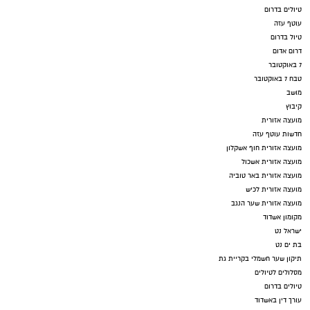
טיולים בדרום
עוטף עזה
טיול בדרום
דרום אדום
7 באוקטובר
טבח 7 באוקטובר
מושב
קיבוץ
מועצה אזורית
חדשות עוטף עזה
מועצה אזורית חוף אשקלון
מועצה אזורית אשכול
מועצה אזורית באר טוביה
מועצה אזורית לכיש
מועצה אזורית שער הנגב
מקומון אשדוד
ישראל נט
בת ים נט
תיקון שער חשמלי בקריית גת
מסלולים לטיולים
טיולים בדרום
עורך דין באשדוד