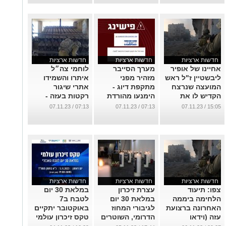
חדשות ארציות
חדשות ארציות
חדשות ארציות
אחיינו של אופיר
מערך הסייבר
לוחמי צה״ל
ליבשטיין ז"ל ראש
מזהיר מפני
איתרו והשמידו
המועצה שנרצח
מתקפת דיוג -
אתרי שיגור
הקדיש לו את
הימנעו מהורדת
רקטות בעזה -
פיצוץ מנהרת
קבצים מסוכנים
למעלה מחמישים
07:13 / 07.11.23
07:13 / 07.11.23
15:05 / 07.11.23
הטרור (וידאו)
למחשב
רקטות אותרו
במועדון לנוער
...
...
(וידאו)
...
חדשות ארציות
חדשות ארציות
חדשות ארציות
צפו: תיעוד
עצרת זיכרון
במלאת 30 יום
הלחימה ביממה
במלאת 30 יום
לטבח ב7
האחרונה ברצועת
לגיבורי המחוז
באוקטובר יתקיים
עזה (וידאו
הדרומי, השוטרים
טקס זיכרון עולמי