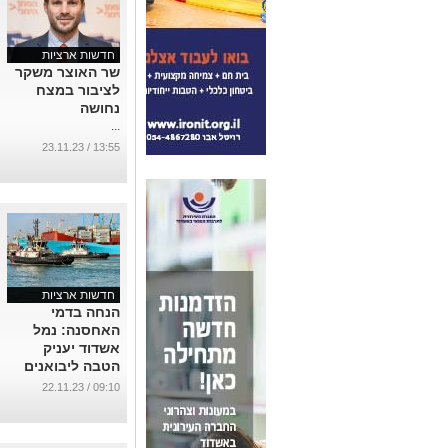
חדשות ארציות
שר האוצר משקר
לציבור במצח
נחושה
...
13:55 / 23.11.23
חדשות ארציות
הנחה בדמי
האחסנה: נמל
אשדוד יעניק
הטבה ליבואנים
מהעוטף ומערב
09:10 / 22.11.23
הנגב
...