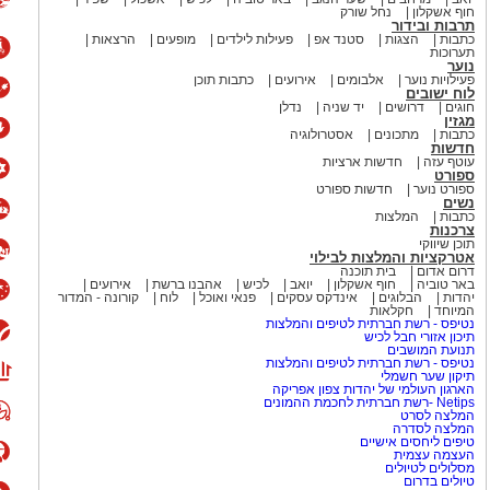
חוף אשקלון
נחל שורק
תרבות ובידור
כתבות
הצגות
סטנד אפ
פעילות לילדים
מופעים
הרצאות
תערוכות
נוער
פעילויות נוער
אלבומים
אירועים
כתבות תוכן
לוח ישובים
חוגים
דרושים
יד שניה
נדלן
מגזין
כתבות
מתכונים
אסטרולוגיה
חדשות
עוטף עזה
חדשות ארציות
ספורט
ספורט נוער
חדשות ספורט
נשים
כתבות
המלצות
צרכנות
תוכן שיווקי
אטרקציות והמלצות לבילוי
דרום אדום
בית תוכנה
באר טוביה
חוף אשקלון
יואב
לכיש
אהבנו ברשת
אירועים
יהדות
הבלוגים
אינדקס עסקים
פנאי ואוכל
לוח
קורונה - המדור
המיוחד
חקלאות
נטיפס - רשת חברתית לטיפים והמלצות
תיכון אזורי חבל לכיש
תנועת המושבים
נטיפס - רשת חברתית לטיפים והמלצות
תיקון שער חשמלי
הארגון העולמי של יהדות צפון אפריקה
Netips -רשת חברתית לחכמת ההמונים
המלצה לסרט
המלצה לסדרה
טיפים ליחסים אישיים
העצמה עצמית
מסלולים לטיולים
טיולים בדרום