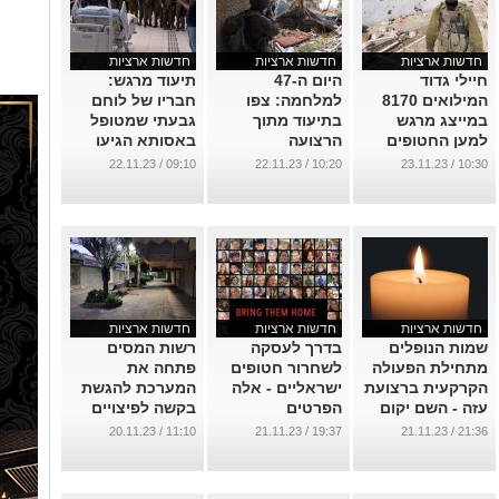
חדשות ארציות
חדשות ארציות
חדשות ארציות
חיילי גדוד
היום ה-47
תיעוד מרגש:
המילואים 8170
למלחמה: צפו
חבריו של לוחם
במייצג מרגש
בתיעוד מתוך
גבעתי שמטופל
למען החטופים
הרצועה
באסותא הגיעו
(וידאו)
לחזק אותו ביום
...
09:10 / 22.11.23
10:20 / 22.11.23
10:30 / 23.11.23
הולדתו - צפו
...
...
חדשות ארציות
חדשות ארציות
חדשות ארציות
שמות הנופלים
בדרך לעסקה
רשות המסים
מתחילת הפעולה
לשחרור חטופים
פתחה את
הקרקעית ברצועת
ישראליים - אלה
המערכת להגשת
עזה - השם יקום
הפרטים
בקשה לפיצויים
דמם
בשל המלחמה
...
11:10 / 20.11.23
19:37 / 21.11.23
21:36 / 21.11.23
...
...