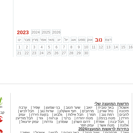
2023
2024
2025
2026
נוב
דצמ
אוק
ספט
אוג
יול
יונ
מאי
אפר
מרץ
פבר
ינו
1
2
3
4
5
6
7
8
9
10
11
12
13
14
15
16
21
22
23
24
25
26
27
28
29
30
חדשות המועצה שלי
אשכול
באר טוביה
יואב
שער הנגב
בני שמעון
שפיר
ערבה
תיכונה
נחל שורק
מרחבים
חוף אשקלון
שדות נגב
חבל לכיש
קבו
להבים
רמת נגב
תמר
חבל אילות
גלבוע
בקעת הירדן
עמק
הירדן
מטה בנימין
מטה יהודה
ברנר
גן רווה
גזר
חבל מודיעין
חבל יבנה
אפרת
דרום השרון
שומרון
גדרות
עמק יזרעאל
אלונה
מטה אשר
עמק חפר
בחירות לראשות המועצה2024
יואב
מרחבים
שער הנגב
באר טוביה
לכיש
אשכול
שפיר