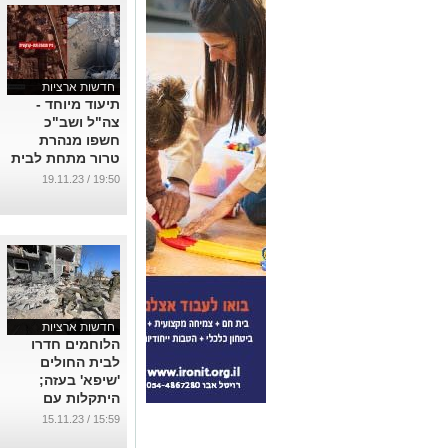
חדשות ארציות
תיעוד מיוחד -
צה"ל ושב"כ
חשפו מנהרת
טרור מתחת לבית
החולים שיפאא
19:50 / 19.11.23
...
חדשות ארציות
הלוחמים חדרו
לבית החולים
'שיפא' בעזה;
היתקלות עם
מטענים ומחבלים
15:59 / 15.11.23
...