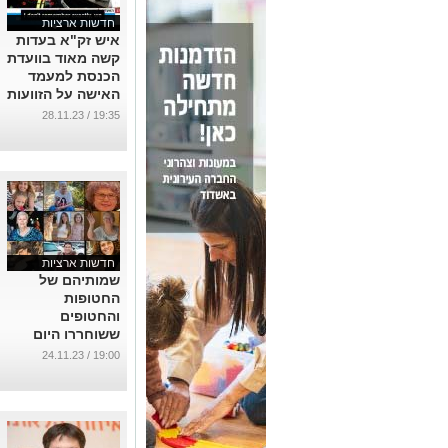
חדשות ארציות
איש זק"א בעדות
קשה מאוד בוועדת
הכנסת למעמד
האישה על הזוועות
מהטבח בעוטף
19:35 / 28.11.23
(וידאו)
...
חדשות ארציות
שמותיהם של
החטופות
והחטופים
ששוחררו היום
בפעימה הראשונה
19:00 / 24.11.23
במבצע "דלתות
שמיים"
...