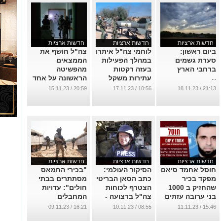
חדשות ארציות
חדשות ארציות
חדשות ארציות
ביום ראשון:
לוחמי צה"ל איתרו
צה"ל חושף את
סערת גשמים
במהלך הפעילות
הממצאים
ברחבי הארץ
בעזה רקטות
מהפשיטה
עתירות משקל
הראשונה על אחד
...
וכטב"מים - צפו
המבנים בבית
20:59 / 15.11.23
10:56 / 17.11.23
21:13 / 18.11.23
החולים שיפא
...
בעזה (וידאו)
...
חדשות ארציות
חדשות ארציות
חדשות ארציות
חוסל אחמד סיאם
הסיקור העולמי:
"בכירי החמאס
מפקד בכיר
כתב הסאן הבריטי
מסתתרים בבתי
שהחזיק ב 1000
הצטרף לכוחות
חולים": עדויות
בני ערובה עזתים
צה"ל ברצועה -
המחבלים
צפו בתיעוד הנדיר
נחשפות (וידאו)
...
16:21 / 09.11.23
08:55 / 10.11.23
15:46 / 11.11.23
...
...