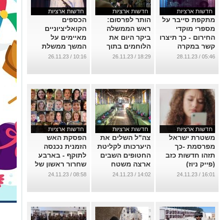
חדשות ארציות
חדשות ארציות
חדשות ארציות
מתקפת סייבר על
הותר לפרסום:
הכספים
מספרי מוקדי
ראש הממשלה
הקואליציוניים
החירום - כך תיצרו
ביקר היום את
מאיימים על
קשר במקרה
הלוחמים בתוך
המשך ממשלת
הצורך
רצועת עזה
האחדות
10:16 / 26.11.23
18:29 / 26.11.23
05:46 / 28.11.23
...
...
...
חדשות ארציות
חדשות ארציות
חדשות ארציות
משטרת ישראל
צה"ל השלים את
הפסקת האש
מפרסמת -כך
היערכותו לקליטת
הזמנית נכנסה
תזהו חדשות כזב
החטופים השבים
לתוקף - בארבע
(פייק ניוז)
ארצה משטח
שחרור ראשון של
רצועת עזה
החטופים
...
08:58 / 24.11.23
14:02 / 24.11.23
16:01 / 24.11.23
(תמונות)
...
...