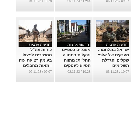
ותמונות)
והשוטרות שנפלו
...
10:29 / 04.11.23
17:44 / 05.11.23
09:27 / 06.11.23
למען הגנת העם
...
והארץ
...
חדשות ארציות
חדשות ארציות
חדשות ארציות
ישראל במלחמה:
מענקים כספיים
כוחות צה"ל
מענקים של אלפי
והקלות במתווה
ממשיכים לפעול
שקלים והגדלת
החל"ת: מתווה
בעומק רצועת עזה
תשלומים
הסיוע לעסקים
- מאות מחבלים
למילואימניקים
שנפגעו
חוסלו הלילה
09:07 / 02.11.23
10:28 / 02.11.23
10:07 / 03.11.23
מהמלחמה
...
...
...