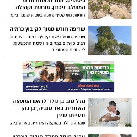
כיסופים: אתר הנצחה חדש
באזור חוף חופית באשקלון. מפקד מחוז
המשלב זיכרון, מורשת וקהילה
הדרום הורה להפעיל את כלל הכוחות
חורשת גוש קטיף נחנכה בשבוע שעבר ביער
והאמצעים עד לאיתורו, ובמשטרה קוראים
כיסופים, ותשמש מעתה כמקום של זיכרון,
לציבור המתנדבים להצטרף לחיפושים מחר
מפגש וחיבור עבור קהילת מפוני גוש קטיף
שריפה חורש סמוך לקיבוץ כרמיה
החל מהשעה 05:30 בבוקר
והציבור הרחב.
שריפת חורש באזור קיבוץ כרמיה – צוותים
רבים פועלים במקום אין סכנת התפשטות
ליישובים הסמוכים
מזל טוב בן נולד לראש המועצה
האזורית באר טוביה, בן כהן
ורעייתו שירן
שמחה גדולה במועצה האזורית באר טוביה:
ראש המועצה, בן כהן, ורעייתו שירן, התבשרו
על הולדת בנם והפכו למשפחה בת שש