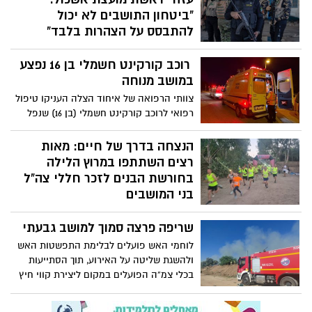
"ביטחון התושבים לא יכול
להתבסס על הצהרות בלבד"
נשיא ארצות הברית דונלד טראמפ הודיע כי
רוכב קורקינט חשמלי בן 16 נפצע
הושגה פריצת דרך במגעים לפירוז רצועת
עזה, ובבית הלבן מעריכים כי חמאס עשוי
במושב מנוחה
לחתום בימים הקרובים על הסכם שיחייב אותו
צוותי הרפואה של איחוד הצלה העניקו טיפול
להתפרק מנשקו ולהעביר את השליטה
רפואי לרוכב קורקינט חשמלי (בן 16) שנפל
ברצועה לגורם פלסטיני חדש. עם זאת, בשלב
ונפצע במושב מנוחה.
זה טרם נחתם ההסכם באופן סופי, ועדיין
הנצחה בדרך של חיים: מאות
קיימים סימני שאלה בנוגע ליישומו.
רצים השתתפו במרוץ הלילה
בחורשת הבנים לזכר חללי צה"ל
בני המושבים
מאות משתתפים הגיעו הערב (חמישי)
שריפה פרצה סמוך למושב גבעתי
לחורשת הבנים שבין המושבים ינון וערוגות,
במועצה האזורית באר טוביה, ולקחו חלק
לוחמי האש פועלים לבלימת התפשטות האש
במרוץ הלילה המסורתי המתקיים לזכרם של
ולהשגת שליטה על האירוע, תוך הסתייעות
חללי צה"ל בני המושבים. המרוץ הפך בשנים
בכלי צמ”ה הפועלים במקום ליצירת קווי חיץ
האחרונות למסורת קהילתית המשלבת
ולסיוע בפעולות הכיבוי.
ספורט, זיכרון וערבות הדדית