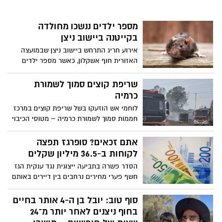
את "אופיר טק" מתחם תעשיות עילית
וחדשנות שיישא את שמו של ליבשטיין, ונועד
מספר ילדים ננשכו מחולדה
להפוך למנוע צמיחה כלכלי משמעותי עבור
בקייטנה ביישוב ניצן
האזור.
אירוע חריג התרחש ביישוב ניצן שבמועצה
האזורית חוף אשקלון, כאשר מספר ילדים
המשתתפים בקייטנה ננשכו על ידי חולדה
בתוך מבנה הגן שבו התקיימה הפעילות.
שריפת קוצים סמוך לשמורת
כרמיה
לוחמי אש הוזעקו בשל שריפת קוצים במרכז
חממות סמוך לשמורת כרמיה – מטוסי הכיבוי
בלמו את התפשטות האש לעבר השמורה
אתם זכאים? סופרגז תפצה
לקוחות ב-36.5 מיליון שקלים
הסדר פשרה בתביעה ייצוגית נגד ענקית הגז
חשף פערי מחירים נרחבים בין דיירים באותם
בניינים. אם יאושר ההסדר, מאות אלפי
צרכנים יקבלו זיכוי אוטומטי בחשבון – לצד
סוף טוב: יובל בן ה-4 אותר בחיים
התחייבות החברה להשוואת תעריפים לארבע
בחוף ניצנים לאחר יותר מ־24
השנים הקרובות