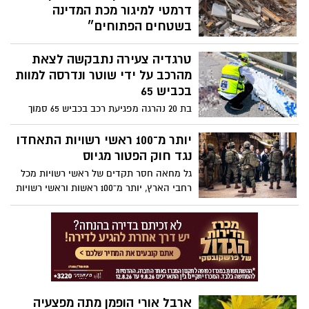
של הנגב המערבי לעשורים הבאים".
דרמטי למיגור מכת המדינה
בשטחים הפתוחים״
מרכז השלטון האזורי מברך את ועדת הפנים
טרגדיה צעירה נתבקשה לצאת
והגנת הסביבה בראשות חבר הכנסת יצחק
קרויזר, על הניהול המקצועי, הנחישות
מהרכב על ידי שוטר ונדרסה למוות
והעבודה המאומצת שהובילו לאישורו
בכביש 65
ההיסטורי של החוק, חרף הלחצים
בת 20 נהרגה מפגיעת רכב בכביש 65 סמוך
וההתנגדויות . אנו מבקשים להביע הערכה
למחלף עירון הצעירה נעצרה לבדיקה
עמוקה גם למשרד להגנת הסביבה ולמשרד
במסגרת אכיפת תנועה, ולפי המשטרה רכב
יותר מ־100 ראשי רשויות התאחדו
האוצר, יוזמי החוק, אשר דחפו וקידמו את
שסטה מנתיבו פגע בה. עומסי תנועה כבדים
נגד חוק הפטור מגיוס
החקיקה מתוך הבנת גודל השעה. אישור
נרשמו באזור מחלף עירון
גל מחאה חסר תקדים של ראשי רשויות מכל
החוק הוא תולדה של שנים ארוכות של
רחבי הארץ, יותר מ־100 ראשות וראשי רשויות
מאמצים משותפים ודחיפה עיקשת מצדנו,
חתמו על גילוי דעת משותף הקורא לעצור את
למען שמירה על המרחב הכפרי של מדינת
החקיקה שתאפשר, לדבריהם, השתמטות
ישראל.
משירות צבאי ותפגע בעקרון השוויון בנטל.
ארבל אורי הופמן מתה מפצעיה