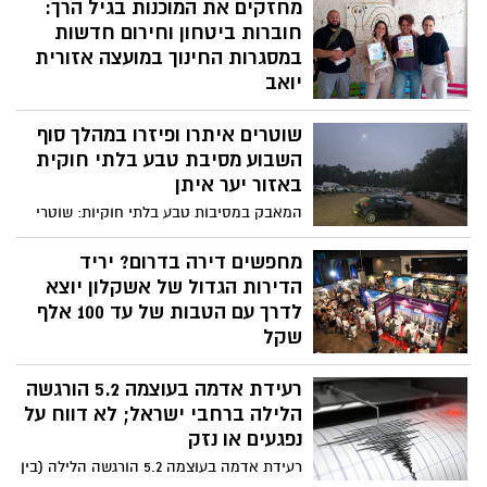
מחזקים את המוכנות בגיל הרך:
חוברות ביטחון וחירום חדשות
במסגרות החינוך במועצה אזורית
יואב
חוברות נהלים חדשות בנושאי ביטחון, בטיחות
שוטרים איתרו ופיזרו במהלך סוף
ושעת חירום הופקו לאחרונה עבור מעונות
היום וגני הילדים במועצה אזורית יואב.
השבוע מסיבת טבע בלתי חוקית
בתקופה האחרונה חולקו החוברות לצוותים
באזור יער איתן
החינוכיים, הוצגו הנהלים ונערכו הדרכות
המאבק במסיבות טבע בלתי חוקיות: שוטרי
במסגרות ברחבי המועצה.
תחנת קריית גת איתרו ופיזרו במהלך סוף
השבוע מסיבת טבע בלתי חוקית בהשתתפות
מחפשים דירה בדרום? יריד
כ-1,500 מבלים - מארגן המסיבה עוכב
הדירות הגדול של אשקלון יוצא
לחקירה
לדרך עם הטבות של עד 100 אלף
שקל
מי שמתכנן לרכוש דירה חדשה בדרום, לשדרג
רעידת אדמה בעוצמה 5.2 הורגשה
את מקום המגורים או להיכנס לראשונה לשוק
הנדל"ן, יוכל למצוא את כל האפשרויות במקום
הלילה ברחבי ישראל; לא דווח על
אחד. יריד הדירות הגדול של אשקלון יתקיים
נפגעים או נזק
בימים שישי, 7 באוגוסט, בין השעות 09:00–
רעידת אדמה בעוצמה 5.2 הורגשה הלילה (בין
13:00, ובמוצאי שבת, 8 באוגוסט, בין 21:00–