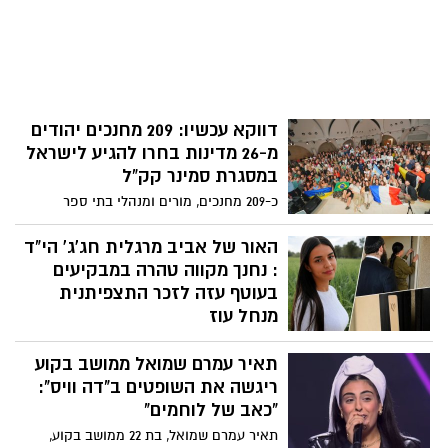
והנצחת אירועי ה-7 באוקטובר מסדר יומה של
הכנסת, וקראה לממשלה ולחברי הכנסת
לקדם את החקיקה ללא דיחוי.
דווקא עכשיו: 209 מחנכים יהודים
מ-26 מדינות בחרו להגיע לישראל
במסגרת סמינר קק”ל
כ-209 מחנכים, מורים ומנהלי בתי ספר
יהודיים מ-26 מדינות השתתפו השבוע בסמינר
המחנכים השנתי של קק”ל, שנערך ברחבי
האור של אביב מרגלית חג'ג' הי"ד
ישראל בהובלת חטיבת החינוך של קק”ל. גם
: נחנך מקווה טהרה במבקיעים
בתקופה מורכבת זו בחרו אנשי חינוך מכל
בעוטף עזה לזכר התצפיתנית
העולם להגיע לישראל, להתחבר מקרוב
מנחל עוז
למציאות הישראלית ולהעמיק את הקשר
במושב מבקיעים נסגר מעגל מרגש עם חנוכת
שלהם עם המדינה, עם החברה הישראלית
תאיר עמרם שמואל ממושב בקוע
מקווה הטהרה המפואר "מעיינות אביב"
ועם ערכי החינוך היהודי והציוני.
לזכרה של סמל אביב מרגלית חג'ג' הי"ד.
ריגשה את השופטים ב"דה וויס":
הוריה פתחו את מגירותיה לאחר נפילתה
"כאב של לוחמים"
והשלימו את בקשתה לקביעת מאות מזוזות
תאיר עמרם שמואל, בת 22 ממושב בקוע,
בבסיסי צה"ל. אתמול נקבעה במקווה מזוזה