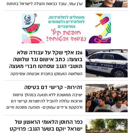
ערן עמר, עובד כבאות והצלה לישראל בתחנת
אשדוד, נהרג אתמול בהתנגשות חזיתית בין
שני כלי רכב בכביש 42, כביש הדמים. הוא
הותיר אחריו אישה ושישה ילדים.
126 אלף שקל על עבודה שלא
בוצעה: כתב אישום נגד שלושה
תושבי הנגב שסחטו חברי מועצה
השלושה הועסקו בחברת אבטחה שסיפקה
שירותים למועצה, אך בפועל לא התייצבו
למשמרות. קב"ט המועצה, שחשש מפגיעה
זהירות- קרישי דם בטיסה
נוספת במוסדות החינוך, נאלץ לאשר את
ישיבה ממושכת ללא תנועה במהלך טיסות
שכרם ואף ציין על מסמכי התשלום "סחיטה
ארוכות עלולה להוביל להיווצרות קרישי דם
באיומים". סך הכספים שנגבו: למעלה מ-126
ולפקקת ורידים עמוקים- תופעה מסכנת חיים.
אלף שקלים.
ד"ר אולגה ריבק מומחית ברפואת משפחה
בכללית מחוז מרכז מסבירה מי נמצא בקבוצת
כפר החוסן הלאומי הראשון של
סיכון, מהם התסמינים שמחייבים ערנות, ואיך
ישראל יוקם בשער הנגב: פרויקט
כמה צעדים פשוטים במטוס יכולים להציל