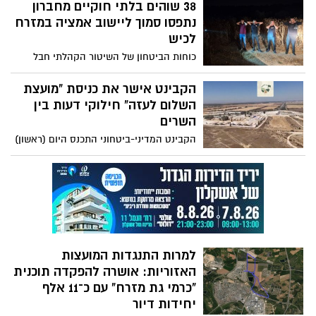
38 שוהים בלתי חוקיים מחברון
פישינג נרחב שבו נשלחים מיילים בנושא
"חשבונית" עם קישור זדוני. לחיצה על הקישור
נתפסו סמוך ליישוב אמציה במזרח
עלולה להוביל להתקנת תוכנת גישה מרחוק
לכיש
ולאפשר לתוקפים להשתלט על המחשב
כוחות הביטחון של השיטור הקהלתי חבל
ולגנוב מידע אישי
לכיש עצרו הלילה (בין מוצאי שבת לראשון)
38 שוהים בלתי חוקיים, תושבי אזור חברון,
הקבינט אישר את כניסת "מועצת
לאחר שהתקבלה אינדיקציה מודיעינית על
השלום לעזה" חילוקי דעות בין
חשד לחדירתם לשטח ישראל סמוך ליישוב
השרים
אמציה שבמזרח המועצה האזורית לכיש.
הקבינט המדיני-ביטחוני התכנס היום (ראשון)
לדיון שעסק בין היתר בהצעה שהוגשה
במסגרת המהלך האמריקאי לקידום הסדר
ברצועת עזה.
למרות התנגדות המועצות
האזוריות: אושרה להפקדה תוכנית
"כרמי גת מזרח" עם כ־11 אלף
יחידות דיור