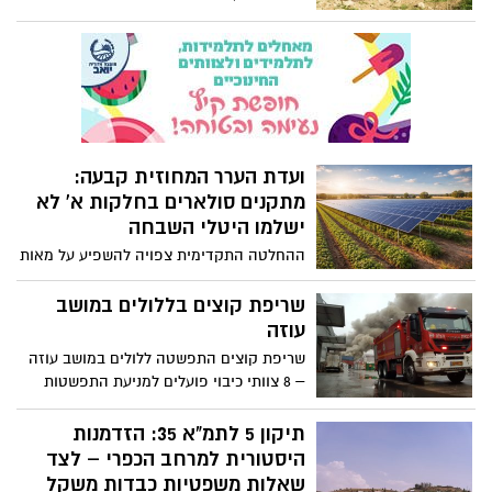
הנחיות כדי שתוכלו לעבור את הצום בשלום.
דרום ופיקוד דרום בצה״ל, פעלו הכוחות
בשיתוף הסיירת הירוקה של רשות הטבע
והגנים, שוטרי יחידת הכלבנים של מחוז דרום,
לוחמי מג״ב דרום, לוחמי צה״ל בפיקוד
הדרום, היחידה האווירית של אגף המבצעים
במשטרת ישראל ומתנדבי מג״ב דרום.
ועדת הערר המחוזית קבעה:
מתקנים סולארים בחלקות א' לא
ישלמו היטלי השבחה
ההחלטה התקדימית צפויה להשפיע על מאות
פרויקטים של אנרגיה מתחדשת במרחב
הכפרי
שריפת קוצים בללולים במושב
עוזה
שריפת קוצים התפשטה ללולים במושב עוזה
– 8 צוותי כיבוי פועלים למניעת התפשטות
לעבר בתי מגורים בשעה 12:01 התקבל דיווח
במוקד 102 של כבאות והצלה לישראל על
תיקון 5 לתמ"א 35: הזדמנות
שריפת קוצים במושב עוזה, אשר איימה
היסטורית למרחב הכפרי – לצד
להתפשט לעבר מבנה חקלאי.
שאלות משפטיות כבדות משקל