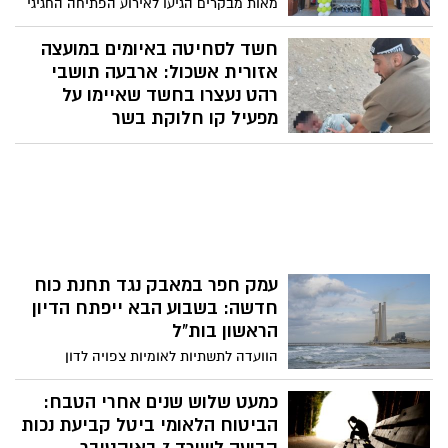
מאות מבקרים הגיעו לאירוע הפתיחה החגיגי
של הסניף החדש של ניצת הדובדבן במתחם
IN עד הלום , נהנו ממבצעי השקה, טעימות,
חשד לסחיטה באיומים במועצה
פעילויות לכל המשפחה והיכרות עם מגוון
אזורית אשכול: ארבעה תושבי
המוצרים הטבעיים של הרשת.
רהט נעצרו בחשד שאיימו על
מפעיל קו חלוקת בשר
על פי החשד, הארבעה ניסו למנוע ממפעיל קו
חלוקת הבשר להמשיך בפעילותו במועצה
האזורית אשכול. בתום חקירה סמויה של ימ"ר
נגב הם נעצרו, והמשטרה תבקש להאריך את
מעצרם.
עמק חפר במאבק נגד תחנת כוח
חדשה: בשבוע הבא ייפתח הדיון
הראשון בות"ל
הוועדה לתשתיות לאומיות צפויה לדון
בתוכנית להקמת תחנת הכוח "אורות יצחק"
בסמוך לעמק חפר. במועצות עמק חפר ומנשה
כמעט שלוש שנים אחרי הטבח:
מתנגדים בחריפות ומזהירים מפגיעה
הביטוח הלאומי ביטל קביעת נכות
סביבתית וביטחונית, בעוד היזם צחי אבו טוען