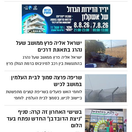
ראשון לשני) בשעה 03:00 לערך באזורים רבים
23:00, באולמי "דולוס", רחוב הנמל 11, מרינה
ברחבי ישראל, לאחר שמוקד הרעש אותר
מול אשקלון.
באזור סואץ שבמצרים
ישראל אליה פרץ ממושב שעל
נהרג בתאונת דרכים
ישראל אליה פרץ ממושב שעל נהרג
בהתנגשות בין רכב למיניבוס ברמת הגולן פרץ
נפגע בהתנגשות בין רכב פרטי למיניבוס
בכביש 98 סמוך לצומת אפיק. אדם נוסף נפצע
שריפה פרצה סמוך לבית העלמין
באורח בינוני ו-8 נפצעו קל
במושב לכיש
לוחמי האש פועלים בשריפת קוצים מתפשטת
ביישוב לכיש, בסמוך לבית העלמין. לוחמי
האש ממחוז דרום השיגו שליטה בשריפת
הקוצים שהתפשטה סמוך ליישוב לכיש.
בשישי האחרון זה קרה: סניף
"ניצת הדובדבן" החדש נפתח בעד
הלום