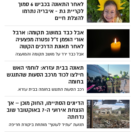
לאחר התאונה בכביש 6 סמוך
לקריית גת - איבריה נתרמו
להצלת חיים
ארבל אורי הופמן, בת 4 ממושב תקומה,
אבל כבד במושב תקומה: ארבל
שנפצעה באורח אנוש בתאונת הדרכים הקשה
בכביש 6 סמוך לקריית גת ביום שישי האחרון,
אורי הופמן ז"ל נפטרה מפצעיה
הלכה אתמול (רביעי) לעולמה. למרות מאבק
לאחר תאונת הדרכים הקשה
ממושך על חייה, נאלצו הרופאים לקבוע את
אבל כבד ירד על מושב תקומה והמועצה
מותה. הוריה קיבלו החלטה מעוררת השראה
האזורית שדות נגב עם היוודע דבר מותה של
ותרמו את איבריה כדי להציל חיים של אחרים
ארבל אורי הופמן ז"ל, בתם של הילה ויעקב
תאונה בבית עזרא: לוחמי האש
הופמן ממושב תקומה, שנפצעה באורח אנוש
חילצו לכוד מרכב הסעות שהתנגש
בתאונת דרכים שאירעה בסוף השבוע האחרון.
בחומה
רכב הסעות התנגש בחומה בבית עזרא.
חובשים ופראמדיקים של מד"א העניקו טיפול
רפואי ופינע לבי"ח אסותא באשדוד, גבר כבן
הדיונים הסתיימו, החוק מוכן – אך
70 במצב בינוני, עם חבלות בראש ובגפיים.
הנצחת אירועי ה-7 באוקטובר שוב
נדחתה
תנועת "עתיד לעוטף" מותחת ביקורת חריפה
בעקבות הורדת הצעת החוק להסדרת זיכרון