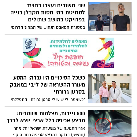
מחירו המרבי של ליטר בנזין 95 אוקטן נטול
שני חשודים נעצרו בחשד
עופרת בשירות עצמי (כולל מע”מ) יעמוד על
לסחיטת דמי חסות מקבלן בנייה
8.09 שקלים לליטר, זינוק של כ-60 אגורות
בפרויקט במושב שתולים
לעומת המחיר הנוכחי
במסגרת המאבק הנחוש של המחוז הדרומי
בעבירות סחיטת דמי החסות, התקבל דיווח
על עבירות סחיטה באיומים שבוצעו לכאורה
כלפי קבלן בנייה, תושב נצרת, בפרויקט
שבבעלותו במושב שתולים.
כשכל הסיכויים היו נגדה: המסע
מעורר ההשראה של ליבי במאבק
בסרטן גרורתי
"כשאמרו לי שיש לי סרטן גרורתי, התפללתי
לקדוש ברוך הוא להיות בבת המצווה של
התאומות שלי" ליבי ספוז'ניקוב (49), דוגמנית
500 ניידות, מצלמות ושוטרים:
עבר, רופאת שיניים בהכשרתה ומטפלת
מבצע אכיפה כלל ארצי יוצא לדרך
ברפואה משלימה ותושבת אשדוד, הייתה
אגף התנועה של משטרת ישראל יחל מחר
בטוחה שחייה עומדים להסתיים לאחר
(חמישי) בבוקר במבצע אכיפה רחב היקף