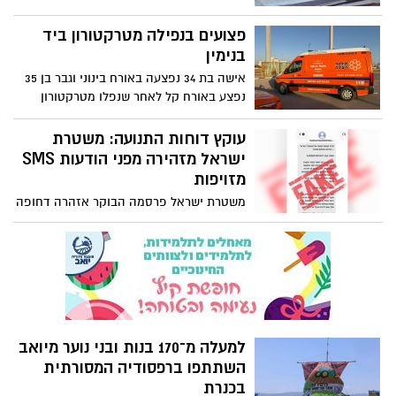
שאובחנה עם סרטן שחלות מתקדם * אבל אז
בכל רחבי הארץ, במסגרתו ייפרסו מאות
היא פגשה את ד"ר רן אורגד ואת הצוותים
שוטרים ומתנדבים לצד כ-500 ניידות
פצועים בנפילה מטרקטורון ביד
בבית החולים הציבורי אסותא אשדוד –
ואופנועים גלויים וסמויים, במטרה להיאבק
בנימין
והמסע שנראה בתחילתו חסר סיכוי, קיבל
בעבירות תנועה מסכנות חיים, להגביר את
תפנית שאפילו היא לא העזה לדמיין
אישה בת 34 נפצעה באורח בינוני וגבר בן 35
המשילות בכבישים ולצמצם את מספר תאונות
נפצע באורח קל לאחר שנפלו מטרקטורון
הדרכים
בדרך האבות ביישוב יד בנימין.
עוקץ דוחות התנועה: משטרת
ישראל מזהירה מפני הודעות SMS
מזויפות
משטרת ישראל פרסמה הבוקר אזהרה דחופה
לנהגים ולכלל הציבור, בעקבות גל הודעות
טקסט (SMS) כוזבות המתחזות לדרישת
תשלום ממרכז קנסות התנועה. המטרה: גניבת
פרטי אשראי ומידע אישי.
למעלה מ־170 בנות ובני נוער מיואב
השתתפו ברפסודיה המסורתית
בכנרת