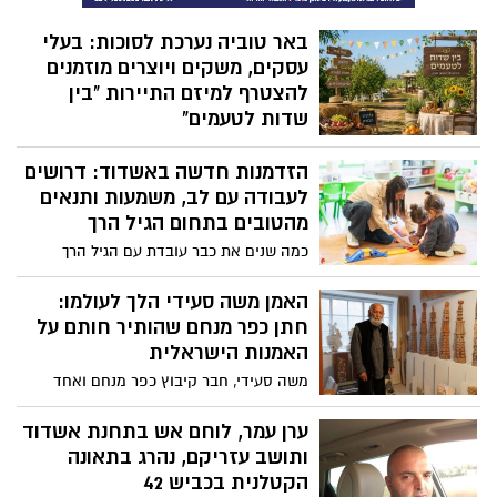
באר טוביה נערכת לסוכות: בעלי
עסקים, משקים ויוצרים מוזמנים
להצטרף למיזם התיירות "בין
שדות לטעמים"
המועצה האזורית באר טוביה החלה
הזדמנות חדשה באשדוד: דרושים
בהיערכות לקראת חול המועד סוכות 2026,
ומשיקה קול קורא לבעלי משקים, תיירנים,
לעבודה עם לב, משמעות ותנאים
יוצרים ועסקים מקומיים להצטרף למיזם
מהטובים בתחום הגיל הרך
התיירות המועצתי "בין שדות לטעמים".
כמה שנים את כבר עובדת עם הגיל הרך
ומרגישה שהזמן עובר, הלב מושקע כולו, אבל
העתיד והזכויות שלך נשארים מאחור? נשים
האמן משה סעידי הלך לעולמו:
רבות בתחום מגלות לעיתים קרובות מדי
חתן כפר מנחם שהותיר חותם על
שהמסגרות שבהן הן עובדות אינן מעניקות
האמנות הישראלית
להן ליווי מקצועי מלא, וכי שנות העשייה
משה סעידי, חבר קיבוץ כפר מנחם ואחד
היקרות שלהן פשוט לא נספרות להן קדימה
מאמני הקרמיקה הבולטים בישראל, נפטר
לטובת ותק או תנאים סוציאליים ופנסיוניים.
בגיל 89. במשך עשרות שנים יצר כ־140 קירות
ערן עמר, לוחם אש בתחנת אשדוד
לחברה העירונית לגיל הרך באשדוד יש בשורה
קרמיקה מונומנטליים המעטרים מבני ציבור
ותושב עזריקם, נהרג בתאונה
שתשנה את התמונה ומציעה לך את המעבר
ואתרי הנצחה ברחבי הארץ.
הקטלנית בכביש 42
הבטוח והנכון ביותר לעתיד שלך.