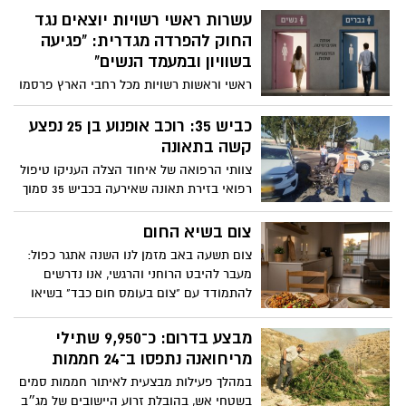
העלמין במושב מסלול.
עשרות ראשי רשויות יוצאים נגד
החוק להפרדה מגדרית: "פגיעה
בשוויון ובמעמד הנשים"
ראשי וראשות רשויות מכל רחבי הארץ פרסמו
סרטון משותף ובו הם מביעים התנגדות לחוק
שאושר בכנסת, המרחיב את האפשרות לקיים
כביש 35: רוכב אופנוע בן 25 נפצע
מסלולי לימוד בהפרדה מגדרית באקדמיה
קשה בתאונה
צוותי הרפואה של איחוד הצלה העניקו טיפול
רפואי בזירת תאונה שאירעה בכביש 35 סמוך
לפלוגות גבר בן 25 שנפצע קשה חובשים
ופראמדיקים של מד"א העניקו טיפול רפואי
צום בשיא החום
ופינו לבי"ח ברזילי 3 פצועים, בהם: רוכב
צום תשעה באב מזמן לנו השנה אתגר כפול:
האופנוע, צעיר בן 23 במצב קשה עם חבלות
מעבר להיבט הרוחני והרגשי, אנו נדרשים
בבטן ובגפיים, ו-2 מנוסעי הרכב במצב קל.
להתמודד עם "צום בעומס חום כבד" בשיאו
של הקיץ הישראלי. שילוב של היעדר נוזלים
עם טמפרטורות גבוהות ועומס חום כבד עלול
מבצע בדרום: כ־9,950 שתילי
להוביל במהירות להתייבשות, תשישות וכאבי
מריחואנה נתפסו ב־24 חממות
ראש. ענבל כץ פרידלנדר הדיאטנית המחוזית
במהלך פעילות מבצעית לאיתור חממות סמים
של כללית מחוז מרכז ריכזה עבורכם מספר
בשטחי אש, בהובלת זרוע היישובים של מג״ב