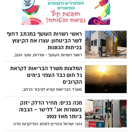
ראשי רשויות העוטף במכתב דחוף
לשר הביטחון: עצרו את הקיצוץ
בכיתות הכוננות
ראשי רשויות העוטף - שדרות, שער הנגב,
אשכול, שדות נגב וחוף אשקלון - יחד עם
תנועת עתיד לעוטף, שלחו הבוקר מכתב דחוף
המלצות משרד הבריאות לקראת
לשר הביטחון, ח”כ ישראל כ”ץ, בדרישה לעצור
גל חום כבד הצפוי בימים
באופן מיידי את הצמצום בכיתות הכוננות
הקרובים
ביישובי העוטף.
משרד הבריאות קורא לציבור הרחב,
לאוכלוסיית הקשישים, ילדים, נשים הרות
ולחולים במחלות כרוניות בפרט, להקפיד
מכה בכיס: מחיר הדלק יזנק
ולהימנע ככל האפשר מחשיפה לחום ולשמש,
בעשרות אג׳ לליטר – הגבוה
להימנע ממאמץ גופני שאינו הכרחי, להקפיד
ביותר מאז 2022
לשתות מים ולהימצא, ככל האפשר, במקומות
נהגי ישראל צפויים לספוג התייקרות חדה
ממוזגים
במחירי הדלק כבר בתחילת חודש אוגוסט.