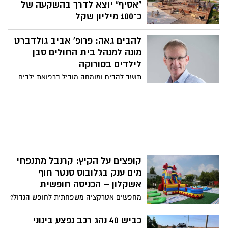
"אסיף" יוצא לדרך בהשקעה של
חיים
כ־100 מיליון שקל
מאז 7 באוקטובר הפך תחום הטראומה
להבים גאה: פרופ' אביב גולדברט
והחוסן לאחד האתגרים הלאומיים המרכזיים
של ישראל. פרויקט "אסיף", שהקמתו החלה
מונה למנהל בית החולים סבן
בימים אלה בשער הנגב, יאגד לראשונה תחת
לילדים בסורוקה
קורת גג אחת טיפול מתקדם, מחקר, הכשרת
תושב להבים ומומחה מוביל ברפואת ילדים
אנשי מקצוע ופיתוח ידע, במטרה להפוך את
ומחלות ריאה בילדים יעמוד בראש בית
הניסיון שנצבר בשטח לידע שישרת את
החולים לילדים בסורוקה. לאורך השנים הוביל
המדינה כולה
מחקרים פורצי דרך, מילא שורת תפקידי ניהול
בכירים ופעל לקידום רפואת הילדים בישראל.
קופצים על הקיץ: קרנבל מתנפחי
מים ענק בגלובוס סנטר חוף
אשקלון – הכניסה חופשית
מחפשים אטרקציה משפחתית לחופש הגדול?
בין התאריכים 9-11 באוגוסט 2026 יתקיים
במתחם גלובוס סנטר חוף אשקלון אירוע
כביש 40 נהג רכב נפצע בינוני