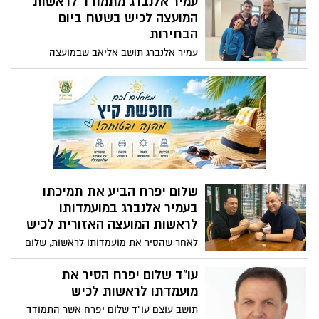
עמיר אלנברג מתמודד לראשות
וקיבל 61.8% מקולות מכלל ההצבעות
המועצה לכיש בשטח ביום
הבחירות
עמיר אלנברג תושב אליאב שבמועצה
האזורית לכיש מתמודד לראשות במסר הבוקר
לתושבי לכיש "אנחנו ביום הבחירות, האוירה
מדהימה, ואנחנו זוכים בכל הקלפיות לתמיכה
וחיבוק חם. אנחנו בדרך לניצחון! 5 דקות
לצאת ולהצביע 5 שנים של עשייה - אני
מבטיח! צאו לקלפיות וממשו את זכותכם
להשפיע".
שלום יפרח הביע את תמיכתו
בעמיר אלנברג במועמדותו
לראשות המועצה האזורית לכיש
לאחר שהסיר את מועמדותו לראשות, שלום
יפרח החליט לחבור לעמיר אלנברג והביע את
תמיכתו בעמיר כשהוא מציין את ההיכרות עם
עו"ד שלום יפרח הסיר את
העשייה והנסיון של עמיר. הערב הוא פרסם
מועמדתו לראשות לכיש
הודעה בדף הפייסבוק לתומכיו ומכריו
תושב עוצם עו"ד שלום יפרח אשר התמודד