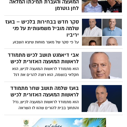
המועצה והעברת תמיכתו המלאה
לחן גוטרמן
יומיים אחריי הכרזת הריצה לראשות המועצה
סקר חדש בבחירות בלכיש – בועז
של חן גוטרמן מנכ"ל המועצה, הודיע סגן ראש
המועצה אבי דיאמנט על פרישתו מהמרוץ
שלמה מוביל משמעותית על פני
לראשות המועצה והעברת תמיכתו המלאה
יריביו
לחן גוטרמן.
על פי סקר של מאגר מוחות שיצא השבוע
עולה כי בועז שלמה מוביל עם 50% מבעלי
הדעה.
אבי דיאמנט תושב לכיש מתמודד
לראשות המועצה האזורית לכיש
הוא מתמודד לראשות המועצה לכיש, הוא
חקלאי בנשמה, הוא רוצה להרים את דגל
החינוך ולשפר את הסעות התלמידים, הכי
חשוב לו להפוך את מועצה האזורית לכיש
בועז שלמה תושב שחר מתמודד
למועצה אחת שווה לכולם. אבי דיאמנט עונה
לראשות המועצה האזורית לכיש
לשאלות של אתר יישובניק נט לקראת
הוא מתמודד לראשות המועצה לכיש, גדל
הבחירות
והתחנך בבית להורים שהוו לו השראה
לפעילות בקהילה, הוא רוצה ליצור שינוי גדול
במערכת החינוך ולהשקיע בפיתוח הכלכלה
המקומית, לא מאמין בקסמים ויעשה הכל כדי