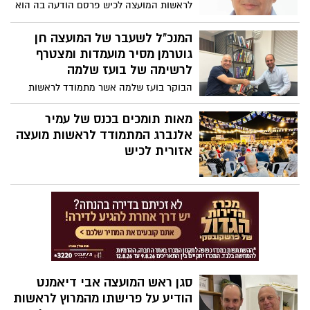
לראשות המועצה לכיש פרסם הודעה בה הוא
מסיר את מועמדותו מהריצה לראשות. שלום
ציין שהוא מסיר את המועמדות עקב המצב
המנכ"ל לשעבר של המועצה חן
במדינה והטא אינו רואה לנכון להמשיך את
גוטרמן מסיר מועמדות ומצטרף
מסע הבחירות במצב הנוכחי. שלום ביקש
לרשימה של בועז שלמה
לדחות את הבחירות אך ממשלת ישראל דחתה
הבוקר בועז שלמה אשר מתמודד לראשות
את הטענות והחליטה שהן יתקיימו למרות
המועצה האזורית לכיש זו הפעם השניה,
המלחמה.
פרסם הודעה שבה הוא מצרף את חן גוטרמן
מאות תומכים בכנס של עמיר
המנכ"ל לשעבר של מועצה אזורית לכיש אשר
אלנברג המתמודד לראשות מועצה
התמודד בעצמו לראשות כעת מצטרף אל
אזורית לכיש
המחנה של בועז.
סגן ראש המועצה אבי דיאמנט
הודיע על פרישתו מהמרוץ לראשות