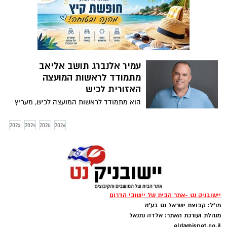
לשנות את הדימוי של מועצה האזורית לכיש.
בועז שלמה עונה לשאלות של אתר יישובניק
נט לקראת הבחירות
עמיר אלנברג תושב אליאב
מתמודד לראשות המועצה
האזורית לכיש
הוא מתמודד לראשות המועצה לכיש, מעריץ
את צ'רציל ומרים את דגל החינוך. הוא רואה
בעצמו מנהיג ורוצה שיזכרו אותו בתור ראש
2023
2024
2025
2026
המועצה שחיבר בין הקהילות ביישובי
המועצה. עמיר אלנברג עונה לשאלות של אתר
יישובניק נט לקראת הבחירות
יישובניק נט -אתר הבית של יישובי הדרום
מו"ל: קבוצת ישראל נט בע"מ
מנהלת ועורכת האתר: אלדה נתנאל
elda@isnet.co.il