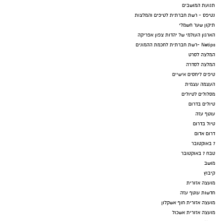
תנועת המושבים
נטיפס - רשת חברתית לטיפים והמלצות
תיקון שער חשמלי
הארגון העולמי של יהדות צפון אפריקה
Netips -רשת חברתית לחכמת ההמונים
המלצה לסרט
המלצה לסדרה
טיפים ליחסים אישיים
העצמה עצמית
מסלולים לטיולים
טיולים בדרום
עוטף עזה
טיול בדרום
דרום אדום
7 באוקטובר
טבח 7 באוקטובר
מושב
קיבוץ
מועצה אזורית
חדשות עוטף עזה
מועצה אזורית חוף אשקלון
מועצה אזורית אשכול