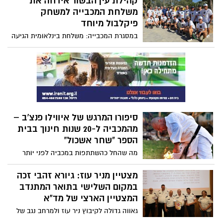
קהילת עין הבשור אירחה את
הרצועה, שיגרה ראשת המועצה האזורית
משלחת המכבייה למשחק
אשכול, מיכל עוזיהו, מכתב דחוף לראש
פיקלבול מיוחד
הממשלה ולשרי הקבינט, שבו היא דורשת
במסגרת המכבייה: משלחת בינלאומית הגיעה
לקבוע כי פירוז חמאס יהיה תנאי מקדים לכל
לעוטף למשחק מיוחד ולמפגש עם קהילת עין
התקדמות בתהליך שיקום רצועת עזה.
הבשור ומי שהגנו על היישוב ב7.10
סיפורו המרגש של איווילו פנצ'ב –
מהמכביה ל-20 שנות חינוך בבית
הספר "שחר אשכול"
מה שהחל כהשתתפות במכביה לפני יותר
משלושה עשורים, הפך למסע חיים בישראל.
איווילו פנצ'ב, שעלה מבולגריה בשנת 1998,
מצטיין מניר עוז: גיורא זהבי זכה
הגיע לראשונה לישראל בשנת 1993 כדי
במקום השלישי בתואר המתנדב
להתחרות במכביה ה14 בירושלים בענף
המצטיין הארצי של מד"א
הקראטה חוויה שלדבריו שינתה את חייו
גאווה גדולה לקיבוץ ניר עוז ולמרחב נגב של
והובילה אותו להחלטה לעלות לארץ.
מד"א גיורא זהבי, בן 82, נבחר למתנדב