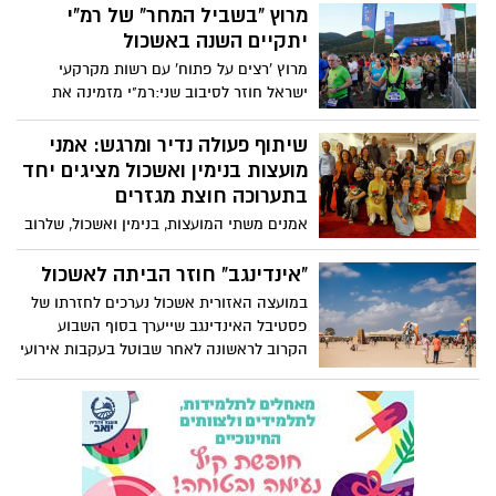
מרוץ "בשביל המחר" של רמ"י
יתקיים השנה באשכול
מרוץ 'רצים על פתוח' עם רשות מקרקעי
ישראל חוזר לסיבוב שני:רמ"י מזמינה את
הציבור להשתתף במרוץ "רצים על פתוח –
מרוץ בשביל המחר" שיתקיים השנה בשטחי
שיתוף פעולה נדיר ומרגש: אמני
המועצה האזורית אשכול מטרת המרוץ
מועצות בנימין ואשכול מציגים יחד
,המתקיים בפעם השנייה ברציפות, להעלות
בתערוכה חוצת מגזרים
את המודעות לשמירה על השטחים הפתוחים,
אמנים משתי המועצות, בנימין ואשכול, שלרוב
הטבע והסביבה ולהנגישם לציבור. המרוץ
נמצאות בעולמות שונים של מרחק, מציאות
יתקיים במרחבי הטבע המדהימים של
ואידיאולוגיה התאחדו לתערוכת "אדמה",
"אינדינגב" חוזר הביתה לאשכול
המועצה האזורית אשכול בצפון הנגב.
שנולדה מתוך מפגשי עומק של יצירה, ריפוי
19.12.2025 (נר שישי של חנוכה) הזנקה
במועצה האזורית אשכול נערכים לחזרתו של
וחיבור מאז אירועי השבעה באוקטובר.
ממתחם חניון רעים החל משעה 8:00 המרוץ
פסטיבל האינדינגב שייערך בסוף השבוע
התערוכה מציגה עבודות שנוצרו מתוך כאב
יכלול מגוון מקצים – 21.1 ק"מ |10 ק"מ | 5 ק"מ
הקרוב לראשונה לאחר שבוטל בעקבות אירועי
ותקווה, וממחישה כיצד האמנות מצליחה
| 2 ק"מ
ה-7 באוקטובר
לגשר על פערים ולחבר בין קהילות.