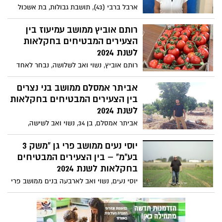
ארבל ברבי (43), תושבת גבולות, בת אשכול
מצאלים, הייתה גננת מסורה ואהובה בקהילת
הגיל הרך בצוחר.
רותם אוביץ ממושב עמיעוז בין
הצעירים המבטיחים בחקלאות
לשנת 2024
רותם אוביץ, נשוי ואב לשלושה, נבחר לאחד
הצעירים המבטיחים בתחום החקלאות לשנת
2024 בזכות פועלו במשק "רותם אוביץ"
אביתר אמסלם ממושב בני נצרים
שבמושב עמיעוז. המשק, המתמחה בגידול
בין הצעירים המבטיחים בחקלאות
עגבניות, הוקם בשנות ה-70 על ידי אביו
לשנת 2024
המנוח של רותם, שנפטר לפני 9 שנים. רותם,
אביתר אמסלם, בן 34, נשוי ואב לשישה,
אשר "נולד לתוך זה", ממשיך את דרכו של אביו
מתבלט כאחד הצעירים המבטיחים בתחום
בטבעיות והוא דור שלישי לחקלאים במושב.
החקלאות לשנת 2024. אמסלם הוא בעל משק
יוסי נעים ממושב פרי גן "משק 3
"מיטב פרי" ממושב בני נצרים, הממוקם
בע"מ" – בין הצעירים המבטיחים
בחולות חלוצה, דרומית לכרם שלום על גבול
בחקלאות לשנת 2024
מצרים. בנוסף לפעילותו במשק הפרטי,
יוסי נעים, נשוי ואב לארבעה בנים ממושב פרי
אביתר משלב עבודה כשכיר בחברה "מח"ע
גן הסמוך לרפיח, מנהל את "משק 3 בע"מ"
משקי חבל עזה", שם הוא מגדל אבוקדו,
שהוקם בשנת 2013. המשק מתמחה בגידול
ובמקביל מגדל אננס במשק הפרטי שלו.
כרישה, שומר וגידולים נוספים כמו קישואים,