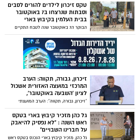
בטקס הסרת הלוט לאנדרטה וערב זיכרון
טקס זיכרון לילדים להורים לסבים
לשבעה באוקטובר במושב מבטחים במהלכו
וסבתות שנרצחו ב7 באוקטובר
הניח את זר תנועת המושבים לזכרם של
בבית העלמין בקיבוץ בארי
הנרצחים.
הבוקר ה7 באוקטובר שנה לטבח התקיים
בבית העלמין בקיבוץ בארי טקס זיכרון
במלאת שנה לטבח שהתחולל בו. 102 מחברות
וחברי הקיבוץ - ילדים, הורים, סבים וסבתות,
חברים, אהובים, נרצחו ביום זה או לאחריו,
בשבי החמאס. הדגל הורד למחצית התורן
שמות 102 הנרצחים הוקראו ו102 חברי בארי
נשאו זר פרחים לזכר כל אחד מהם.
זיכרון, גבורה, תקווה: הערב
המרכזי במועצה האזורית אשכול
לציון 'השבעה באוקטובר',
׳זיכרון, גבורה, תקווה׳: הערב המועצתי
המרכזי לציון אירועי 'השבעה באוקטובר'
במועצה האזורית אשכול שמנציחה את 235
גל כהן מזכיר קיבוץ בארי בטקס
הנרצחים, ומתפללת לשובם של החטופים,
ראש השנה : "לא נפסיק להיאבק
מתוכם 44 תושבי המועצה
על חברינו השבויים"
גל כהן, מזכיר קיבוץ בארי הנכנס בטקס ראש