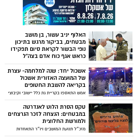
נשים, יום בעל חשיבות רבה להעלאת
המודעות לנושא הכאוב. במסגרת המאבק
בתופעה, הוקמה לאחרונה באגף לשירותים
חברתיים יחידה ייעודית לטיפול באלימות
במשפחה, בראשות עו"ס אסנת לוי.
האלוף יניב עשור, בן מושב
מבטחים, בביקור מרגש בתיכון
נופי הבשור לקראת סיום תפקידו
כראש אגף כוח אדם בצה"ל
האלוף יניב עשור, בן מושב מבטחים, כראש
אשכול יחד: שנה למלחמה- עצרת
אגף כח אדם בצה״ל, בחר חיל החינוך והנוער
הכפוף לאגף להיפרד מיניב במקום הקרוב
של המועצה האזורית אשכול
במיוחד לליבו - מועצה אזורית אשכול.
בקריאה להשבת החטופים
אמש התאספו בקריית גת כלל יישובי וקיבוצי
המועצה האזורית אשכול בעצרת מיוחדת
בקריאה דחופה להשבת החטופים. מבין 101
טקס הסרת הלוט לאנדרטה
החטופים שנמקים בשבי בעזה- 44 מהם
במבטחים: הנצחה לזכר הנרצחים
תושבי אשכול.
ולמורשת החלוצית
מזכ״ל תנועת המושבים ויו״ר התאחדות
חקלאי ישראל, עמית יפרח השתתף הערב