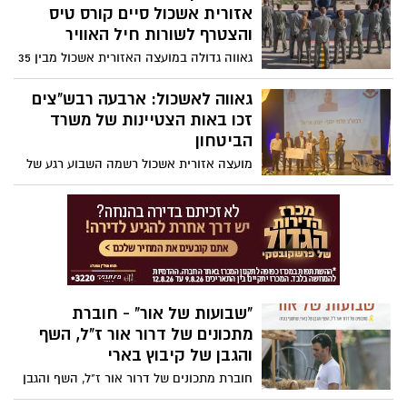
אזורית אשכול סיים קורס טיס
והצטרף לשורות חיל האוויר
גאווה גדולה במועצה האזורית אשכול מבין 35
מסיימי קורס טיס 191 שקיבלו אתמול את כנפי
הטיסה, נמנה גם סגן נ׳, תושב אשכול, שסיים
גאווה לאשכול: ארבעה רבש"צים
בהצלחה את אחד המסלולים היוקרתיים
זכו באות הצטיינות של משרד
והמאתגרים ביותר בצה״ל – נווט קרב.
הביטחון
מועצה אזורית אשכול רשמה השבוע רגע של
גאווה מיוחדת, כאשר ארבעה מראשי הביטחון
השוטף (רבש"צים) הוכרו כמצטיינים על ידי
משרד הביטחון, על תרומתם יוצאת הדופן
לביטחון היישובים ולחיזוק החוסן הקהילתי
"שבועות של אור" - חוברת
מתכונים של דרור אור ז"ל, השף
והגבן של קיבוץ בארי
חוברת מתכונים של דרור אור ז"ל, השף והגבן
של קיבוץ בארי