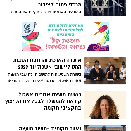
במהלך הטקס, שהתקיים בנוכחות משפחות
מרכזי פתוח לציבור
שכולות, ספדו התלמידים לחבריהם שאיבדו.
המועצה האזורית אשכול תקיים את הטקס
בנוסף, הגיע לטקס נפתלי בנט, ראש הממשלה
המרכזי לציון יום הזיכרון לשואה ולגבורה ביום
לשעבר.
שלישי, 14 באפריל 2026. הטקס ייערך בשעה
09:45 באולם נווה אשכול, בהשתתפות
תושבים, תלמידים ונציגי הקהילה.
אושרה הארכת והרחבת הטבות
המס ליישובי אשכול עד 2029
בשורה משמעותית לתושבות ולתושבי מועצה
אזורית אשכול: הכנסת אישרה הערב בקריאה
שנייה ושלישית את הארכת והרחבת הטבות
המס ליישובי האזור, לאחר חודשים ארוכים
ראשת מועצה אזורית אשכול
של קידום המהלך.
קוראת לממשלה לבטל את הקיצוץ
בתקציבי תקומה
גאווה מקומית -תושב מועצה