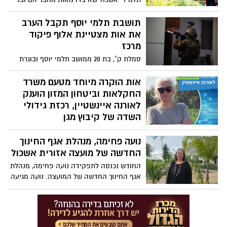
משפחתם חוזרים אל אירועי ה7 באוקטובר
דרך האמנות: למעלה מ-5,000 איש הגיעו
תושבת תלמי יוסף תקבל הערב
לתערוכת ענק באשכול שהציגה שנה של
את אות מצטיינת אלוף פיקוד
התמודדות עם הכאב
מרכז
סמלת ק׳, בת 20 ממושב תלמי יוסף ובוגרת
מערכת החינוך באשכול, תקבל הערב את אות
מצטיינת אלוף פיקוד מרכז.
אות הוקרה מיוחד מטעם משרד
החקלאות וביטחון המזון הוענק
לאורנה איינשטיין, רכזת גידולי
השדה של קיבוץ מגן
אות הוקרה מיוחד מטעם משרד החקלאות
נועה פחימה, מנהלת אגף החינוך
וביטחון המזון הוענק לאורנה איינשטיין, רכזת
גידולי השדה של קיבוץ מגן, על מנהיגות,
החדשה של מועצה אזורית אשכול
מסירות יוצאת דופן ותרומה משמעותית
החודש נכנסה לתפקידה נועה פחימה, מנהלת
לחקלאות הישראלית ובעוטף 🇮🇱 אורנה (65)
אגף החינוך החדשה של המועצה. נועה מגיעה
מרכזת כבר למעלה מ-20 שנה את גד״ש מגן
אלינו מאלעזר שבגוש עציון, נשואה לניסים
ומנהלת אלפי דונמים של גידולים. לאורך
ואמא לשני חיילים, עם יותר משלושה עשורים
השנים הפכה לדמות מפתח בחקלאות
של עשייה חינוכית בשטח בהתמחות בחינוך
האזורית והארצית ומובילה את התחום
מיוחד. את דרכה החלה כסייעת, המשיכה
במקצועיות, בנחישות ובחדשנות, תוך שבירת