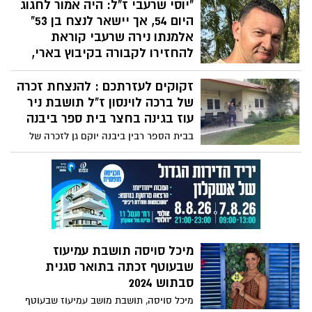
"יוסי שרעבי ז"ל: היה אמור לחגוג
דוד (צאלים), מנהלות מחלקת יישובים
חייו
וצמיחה דמוגרפית במועצה האזורית אשכול.
היום 54, אך יישאר לנצח בן 53"
המחלקה, שהתרחבה לאחרונה בעקבות גידול
אלמנתו נירה שרעבי קוראת
בצרכים העולים מהשטח, פועלת בשיתוף
להחזירו לקבורה בקיבוץ בארי,
פעולה הדוק עם יישובי המועצה על מנת לתת
יחד עם כל החטופים
מענה לצרכים העכשוויים והעתידיים של
זקוקים לעזרתכם : להנצחת זכרה
יוסי שרעבי ז"ל נולד ב16.9.1970, היום היה צריך
היישובים.
של ברכה לוינסון ז"ל תושבת ניר
להיות בן 54, נירה שרעבי, אלמנתו של יוסי,
שנחטף מקיבוץ בארי ונרצח בשבי כותבת על
עוז בגינה בחצר בית ספר ביבנה
יום הולדתו
בבית הספר רבין ביבנה יוקם גן לזכרה של
ברכה לוינסון ז"ל שנרצחה בקיבוץ ניר עוז ב7
באוקטובר. נכדתה מור פרסמה קול קורא
לשיתוף פעולה עם גננים ואנשי מקצוע
להקמת הגן ולתרומה לעשייה מרגשת זו.
מיכל סויסה תושבת עמיעוז
שבעוטף זכתה בתואר סגנית
סבתוש 2024
מיכל סויסה, תושבת מושב עמיעוז שבעוטף