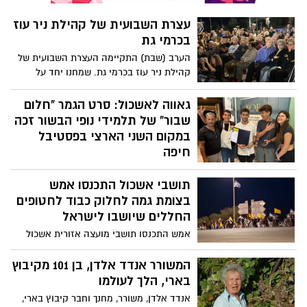
עצרת השבועית של קהילת ניר עוז
בכרמי גת
הערב (שבת) התקיימה העצרת השבועית של
קהילת ניר עוז בכרמי גת. שמחנו יחד על
שובם של יקירינו, של איתן, מתן, דוד ואריאל
ששבו למשפחותיהם אחרי מעל לשנתיים,
גאווה לאשכול: סרט הגמר "חלום
ולצד זאת, המשכנו בקריאתנו להשבת כלל
שבור" של תלמידי נופי הבשור זכה
החטופים - עד האחרון שבהם. אתמול בלילה,
במקום השני הארצי בפסטיבל
אליהו מרגלית, צ׳רצ׳יל שלנו, הושב ארצה
חיפה
לקבורה ראויה בקיבוץ אותו כל כך אהב.
סרט הגמר ״חלום שבור” שיצרו בוגרי שכבת
והיום, כאשר ארבעה מיקירינו שנחטפו
תושבי אשכול התכנסו אמש
י”ב מבית הספר נופי הבשור, זכה במקום
מקיבוץ ניר עוז, וארבעה עשר אזרחים וחיילים
השני הארצי בקטגוריית הסרט העלילתי
בצומת גמה לחלוק כבוד לחטופים
נוספים שנחטפו עדיין מוחזקים בשבי, קראנו
בתחרות בין בתי הספר בפסטיבל הסרטים
החללים שיושבו לישראל
יחד בקריאה ברורה - המאבק לא תם עד
הבינלאומי בחיפה
להשבת החטוף האחרון.
אמש התכנסו תושבי מועצה אזורית אשכול
בצומת גמה כדי לחלוק כבוד לחטופים
החללים שיושבו לישראל ועתידים לעבור
המשורר אנדד אלדן, בן 101 מקיבוץ
בדרכם חזרה דרך האזור.
בארי, הלך לעולמו
אנדד אלדן, משורר, מחנך וחבר קיבוץ בארי,