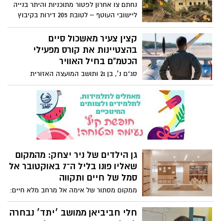
נחתם צו אחרון לפטור מתוכניות והיתר בנייה
באירועים הקשים וגילתה סולידריות וקריאה
ליישובי העוטף – לטובת 205 דירות בקיבוץ
נרגשת להשלמת פרטי העסקה ולהשבת כל
ניר עוז, שחבריו עדיין מתגוררים בדיור זמני
החטופים, בהם 15 מבני המועצה, הביתה
בכרמי גת המועצה הארצית לתכנון ולבנייה,
קצין צעיר מאשכול סיים
בהקדם.
בראשות הרב נתן אלנתן, החליטה להמליץ
בהצטיינות את קורס מפעילי
לשר הפנים, לאשר פטור מתוכנית והיתר
הכטמ"ם בחיל האוויר
להקמת מבני מגורים, מבני ציבור, חינוך,
סג"ם נ׳, בן 21 ותושב המועצה האזורית
קהילה, ספורט ותשתיות בקיבוץ ניר עוז.
אשכול, השתלב במערך ההגנה האווירית לאחר
הכשרה של שמונה חודשים באחד הקורסים
המבצעיים המתקדמים בצה"ל
גן הילדים של ניר יצחק: מהמקום
שאליו פונו בליל ה־7 באוקטובר אל
סמל של חיים ותקווה
ממקום מסתור של אימה אל מרחב מלא חיים:
עם פתיחת שנת הלימודים הבוקר (1/9), גן
הילדים שאליו פונו משפחות הקיבוץ בליל ה־7
חלי חביביאן ממושב ׳יתד׳ נבחרה