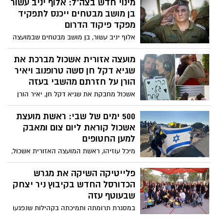
מינוי חדש בצה"ל: אלוף יניב עשור
בן מושב מבטחים ייכנס לתפקיד
מפקד פיקוד הדרום
אלוף יניב עשור, בן מושב מבטחים שבמועצה
האזורית אשכול, מונה לתפקיד מפקד פיקוד
הדרום בצה"ל. עשור, אשר נולד וגדל במושב
מועצה אזורית אשכול מברכת את
ולמד בבית הספר "יובלי הבשור" ובתיכון
שגיא דקל חן סשה טרופנוב ויאיר
"הבשור", ייכנס רשמית לתפקידו ביום ראשון
הורן על חזרתם מהשבי בעזה
הקרוב.
אשכול מחבקת את שגיא דקל חן, יאיר הורן
וסשה טרופנוב שחזרו הביתה אחרי 498 ימים
בשבי. הרגע הזה, שכל כך ייחלנו לו, לראותם
500 ימים של שבי: ראשת מועצת
שוב, חבוקים עם משפחותיהם, מביא איתו
אשכול קוראת ליום צום ומאבק
הקלה עצומה ונחמה גדולה לקהילה שלנו,
למען החטופים
ובעיקר למשפחותיהם שנאבקו יום-יום
מיכל עוזיהו, ראשת המועצה האזורית אשכול,
למענם.
מודיעה כי תצום ביום ה-500 למלחמה וקוראת
לציבור, לבכירי המשק ולמנהיגים בארץ
פלייטיקה השיקה את מגרש
ובעולם להצטרף לזעקה ולמאבק למען השבת
הכדורסל החדש בקיבוץ ניר יצחק
החטופים.
שבעוטף עזה
במסגרת תרומתה ותמיכתה בקהילות שנפגעו