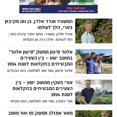
כרוב לבן וקולורבי – כולם בשטחים פתוחים.
יוסי והצוות שלו עבדו במרץ לאורך השנים, אך
בעקבות המלחמה, נאלצו להתאים את עצמם
לתנאי השטח הקיימים והחלו לגדל עגבניות,
המשורר אנדד אלדן, בן 101 מקיבוץ
חצילים ובצל לבן.
בארי, הלך לעולמו
אנדד אלדן, משורר, מחנך וחבר קיבוץ בארי,
הלך לעולמו. אלדן היה מן הקולות
המשמעותיים והבולטים בשירה הקיבוצית,
ופרסם במהלך חייו חמישה־עשר ספרי שירה.
אלעד סיטון ממשק "סיטון אלעד"
על יצירתו זכה בפרס ראש הממשלה, ובשנת
במושב ישע – בין הצעירים
2024 נמנה עם הזוכים בפרס אקו"ם בתחום
המבטיחים בחקלאות לשנת 2024
הספרות והשירה. הפרס הוענק לו כהוקרה על
אלעד סיטון, נשוי ואב לשלושה, הוא הבעלים
עושרה של יצירתו ועל תרומתו הייחודית
של משק "סיטון אלעד" במושב ישע. המשק,
והמרתקת לתרבות הישראלית לאורך השנים.
שהוקם במקור על ידי אמו שושנה לפני כ-30
אורי פטקין ממושב ישע – בין
ב־7 באוקטובר 2023 שרד אלדן את הטבח
שנה, נוהל בהצלחה במשך שנים רבות עד
הצעירים המבטיחים בחקלאות
בקיבוצו, בארי
שאלעד החליט להקים משק משלו לפני כ-10
לשנת 2024
שנים. כיום המשק מתמחה בגידולים מגוונים,
אורי פטקין, נשוי ואב לשלושה, הוא חקלאי
ביניהם עגבניות, חצילים, עגבניות שרי,
מזה 20 שנה, המוביל את משק פטקין במושב
מלפפונים ופירות כמו קלמנטינות ותפוזים.
ישע, שהוקם בשנות ה-60. המשק מתמחה
מאור אמזלג ממשק נס-אור מושב