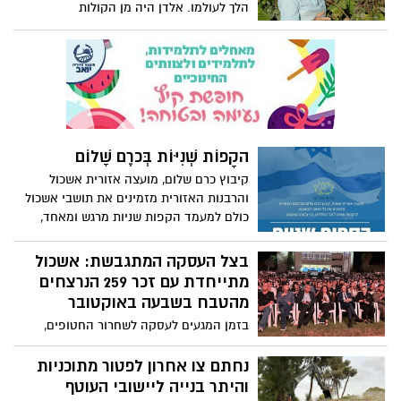
הלך לעולמו. אלדן היה מן הקולות
המשמעותיים והבולטים בשירה הקיבוצית,
ופרסם במהלך חייו חמישה־עשר ספרי שירה.
על יצירתו זכה בפרס ראש הממשלה, ובשנת
2024 נמנה עם הזוכים בפרס אקו"ם בתחום
הספרות והשירה. הפרס הוענק לו כהוקרה על
עושרה של יצירתו ועל תרומתו הייחודית
והמרתקת לתרבות הישראלית לאורך השנים.
הקָפוֹת שְׁנִיּוֹת בְּכרֶם שָׁלוֹם
הלוויה תתקיים מחר, יום ראשון, 12.10, בשעה
16:00 בבית העלמין בבארי.
קיבוץ כרם שלום, מועצה אזורית אשכול
והרבנות האזורית מזמינים את תושבי אשכול
כולם למעמד הקפות שניות מרגש ומאחד,
לזכר החללים, בני ובנות המועצה.
בצל העסקה המתגבשת: אשכול
מתייחדת עם זכר 259 הנרצחים
מהטבח בשבעה באוקטובר
בזמן המגעים לעסקה לשחרור החטופים,
התקיים אמש (ראשון) האירוע המרכזי של
המועצה האזורית אשכול, לציון שנה לטבח
נחתם צו אחרון לפטור מתוכניות
הנורא שהתרחש בשבעה באוקטובר. במסגרת
והיתר בנייה ליישובי העוטף
הטקס, הנציחה המועצה את 259 הנרצחים