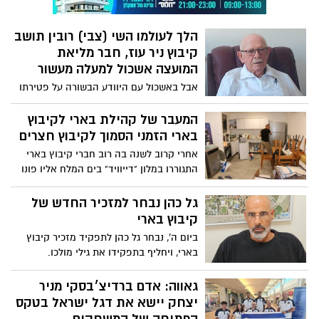
מדיטציה ויוגה, והעניקה להם תקווה וכוח
ברגעים הקשים ביותר. עד לפני מספר ימים,
הלך לעולמו השי (צבי) רובין תושב
כרמל עוד הייתה בחיים, אך נרצחה באכזריות
קיבוץ ניר עוז, חבר מליאת
בידי ארגון הטרור חמאס. הלוויתה תערך היום
2.9 בשעה 17:00 בקיבוץ בארי יהי זכרה ברוך.
המועצה אשכול למעלה מעשור
אבל באשכול עם היוודע הבשורה על פטירתו
של חברנו השי (צבי) רובין מקיבוץ ניר עוז,
חבר מליאת המועצה זה למעלה מעשור. השי
המעבר של קהילת בארי לקיבוץ
היקר בן ה-80 מותיקי אשכול מילא לאורך
בארי הזמני הסמוך לקיבוץ חצרים
השנים שורה של תפקידים בולטים
אחרי קרוב לשנה בה רוב חברי קיבוץ בארי
ומשמעותיים באשכול: בקיבוץ ניר עוז, בקידום
התגוררו במלון "דייוויד" בים המלח אליו פונו
ופיתוח החקלאות האזורית בין היתר כיו״ר
לאחר טבח השבעה באוקטובר, בימים אלו
ומנכ״ל מפעלי חבל מעון (יח״מ) וכחבר פעיל
מתקיים המעבר למגורים הזמניים בשטחים
גל כהן נבחר למזכיר החדש של
ומעורב במליאת המועצה.
הסמוכים לקיבוץ חצרים.
קיבוץ בארי
ביום ה', נבחר גל כהן לתפקיד מזכיר קיבוץ
בארי, ויחליף בתפקידו את גילי מולכו.
הקדנציה שתחל בראשון באוקטובר תיארך
כ-3 שנים.
גאווה: אדם ברדיצ׳בסקי מניר
יצחק יישא את דגל ישראל בטקס