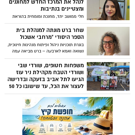
באוקטובר נפתח מחדש אחרי שיפוץ מקיף,
לנהל את המרכז החדש למחוננים
כסמל לתקומה ותקווה.
ומצטיינים בנתיבות
חלי ממושב יתד, מחנכת ומומחית בהוראת
מחוננים ומצטיינים, נבחרה להוביל את מרכז
המחוננים והמצטיינים בנתיבות, מתוך חזון
שחר ברט מונתה למנהלת בית
לשלב מצוינות אקדמית עם טיפוח רגשי
הספר היסודי "מרחבי אשכול
וחברתי – ולהצית בלב התלמידים פליאה,
בוגרת תוכניות ניהול ופיתוח מנהיגות חינוכית,
סקרנות ורצון לגלות.
נשואה ואמא לארבעה – ברט מביאה עמה
ניסיון עשיר בחינוך היסודי ורצון להוביל
קהילה חינוכית מקצועית ומחוברת
משפחות חטופים, שורדי שבי
ושורדי הטבח מקהילת ניר עוז
הגיעו לתל אביב בזעקה ובדרישה
לעצור את הכל, עד שישובו כל 50
החטופים, בהם תשעה מהקיבוץ!
מאהל המחאה של הקהילה הוקם בפינת
הרחובות קפלן/ דה וינצ׳י - באזור הכניסה
לשרונה מול שער קפלן, משעה 10:30 ולמשך
כל היום.