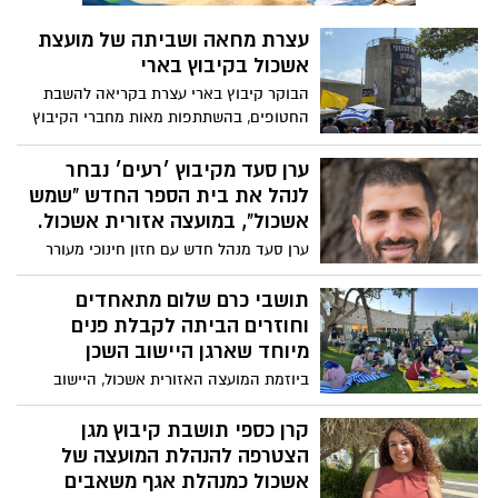
עצרת מחאה ושביתה של מועצת
אשכול בקיבוץ בארי
הבוקר קיבוץ בארי עצרת בקריאה להשבת
החטופים, בהשתתפות מאות מחברי הקיבוץ
ותושבי מועצת אשכול והסביבה ובה ישאו
דברים בני משפחות החטופים מבארי, ניר עוז
ערן סעד מקיבוץ ׳רעים׳ נבחר
וניר יצחק. עצרת זו נערכת כחלק מהשביתה
לנהל את בית הספר החדש "שמש
כללית ואירועי מחאה ברחבי הארץ. בסיום,
אשכול", במועצה אזורית אשכול.
תצע צעדת מחאה לצומת בארי.
ערן סעד מנהל חדש עם חזון חינוכי מעורר
השראה, מספר על דרכו תפיסתו החינוכית
והחלומות שהוא מבקש להגשים בבית הספר
תושבי כרם שלום מתאחדים
החדש באשכול
וחוזרים הביתה לקבלת פנים
מיוחד שארגן היישוב השכן
ביוזמת המועצה האזורית אשכול, היישוב
צוחר אימץ את כרם שלום וארגן אירוע חזרה
הביתה מיוחד לתושבים, שמתאחדים
קרן כספי תושבת קיבוץ מגן
לראשונה עם חבריהם ושכניהם למועצה,
הצטרפה להנהלת המועצה של
לראשונה מאז הסרת המניעים הבטחוניים.
אשכול כמנהלת אגף משאבים