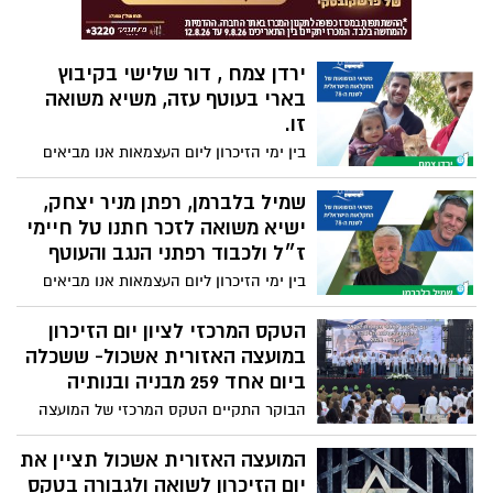
כמורה, סגנית ומנהלת בית ספר. ב-11 השנים
תקרות זכוכית ושימוש כמודל לחיקוי עבור
האחרונות הובילה את תחום החינוך המיוחד
נשים רבות בענף.
במינהל החינוך של עיריית ירושלים,
ירדן צמח , דור שלישי בקיבוץ
מהמערכות הגדולות והמורכבות בארץ.
בארי בעוטף עזה, משיא משואה
זו.
בין ימי הזיכרון ליום העצמאות אנו מביאים
בפניכם את משיאי המשואות של חקלאי
ישראל, המספרים את סיפורה של החקלאות
שמיל בלברמן, רפתן מניר יצחק,
הישראלית במדינת ישראל לאורכה ורוחבה
ישיא משואה לזכר חתנו טל חיימי
ז״ל ולכבוד רפתני הנגב והעוטף
בין ימי הזיכרון ליום העצמאות אנו מביאים
בפניכם את משיאי המשואות של חקלאי
ישראל, המספרים את סיפורה של החקלאות
הטקס המרכזי לציון יום הזיכרון
הישראלית במדינת ישראל לאורכה ורוחבה
במועצה האזורית אשכול- ששכלה
ביום אחד 259 מבניה ובנותיה
הבוקר התקיים הטקס המרכזי של המועצה
האזורית אשכול לציון יום הזיכרון, בהובלת
תלמידי תיכון נופי הבשור, שאיבדו 11
המועצה האזורית אשכול תציין את
מחבריהם רק במתקפת השבעה באוקטובר.
יום הזיכרון לשואה ולגבורה בטקס