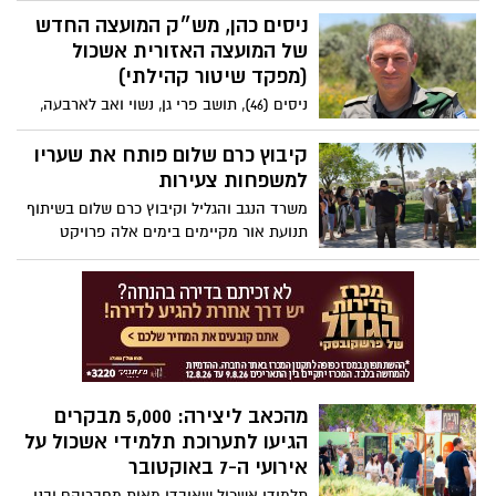
המצטיין הארצי של מגן דוד אדום וזכה
ניסים כהן, מש״ק המועצה החדש
במקום השלישי במסגרת אותות ההצטיינות
של המועצה האזורית אשכול
הארציים של הארגון.
(מפקד שיטור קהילתי)
ניסים (46), תושב פרי גן, נשוי ואב לארבעה,
גדל והתחנך כאן באשכול. אחרי 25 שנות
שירות משמעותיות במשמר הגבול, מתוכן
קיבוץ כרם שלום פותח את שעריו
עשור כמפקד בסיס הפעלת המתנדבים
למשפחות צעירות
במועצה, הוא נכנס לאחרונה לתפקידו החדש
משרד הנגב והגליל וקיבוץ כרם שלום בשיתוף
כמש”ק המועצה.
תנועת אור מקיימים בימים אלה פרויקט
לחיזוק וצמיחת הקיבוץ באמצעות הזמנת
משפחות להשתלב בקהילה. המשפחות
המצטרפות ישלמו בתקופת המועמדות
שכירות במחיר אטרקטיבי, עד לאפשרות
להמשך תהליך קליטה מלא וחברות בקיבוץ.
מהכאב ליצירה: 5,000 מבקרים
הגיעו לתערוכת תלמידי אשכול על
אירועי ה-7 באוקטובר
תלמידי אשכול שאיבדו מאות מחבריהם ובני