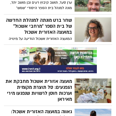
ערן סעד, תושב קיבוץ רעים ובן מושב יתד,
מונה למנהל בית הספר היסודי "שמש"
בגבולות. סעד, שנולד וגדל באזור, מביא עמו
רוח ערכית, מקצועית וקהילתית עמוקה –
שחר ברט מונתה למנהלת החדשה
שניכרת בכל תחנות חייו החינוכיות.
של בית הספר "מרחבי אשכול"
במועצה האזורית אשכול
המועצה האזורית אשכול הודיעה על מינויה
של שחר ברט לתפקיד מנהלת בית הספר
היסודי "מרחבי אשכול". ברט, תושבת קיבוץ
דורות, מביאה עמה ניסיון חינוכי עשיר והיכרות
מעמיקה עם מערכת החינוך האזורית
מועצה אזורית אשכול מחבקת את
הנפגעים: סל תוצרת מקומית
וערכות חוסן לרשויות שנפגעו מירי
מאיראן
מועצה אזורית אשכול שעמדה במוקד טבח
גאווה במועצה האזורית אשכול:
השבעה באוקטובר, שלחה הבוקר סל תוצרת