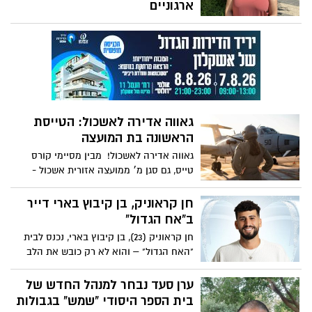
ארגוניים
קרן כספי מקיבוץ מגן הצטרפה לאחרונה
לצוות הנהלת המועצה בתפקיד מנהלת אגף
משאבים ארגוניים, ומביאה עמה ניסיון מקצועי
עשיר ורב-תחומי.
גאווה אדירה לאשכול: הטייסת
הראשונה בת המועצה
גאווה אדירה לאשכול! מבין מסיימי קורס
טייס, גם סגן מ׳ ממועצה אזורית אשכול -
הטייסת הראשונה בת אשכול
חן קראוניק, בן קיבוץ בארי דייר
ב"אח הגדול"
חן קראוניק (23), בן קיבוץ בארי, נכנס לבית
"האח הגדול" – והוא לא רק כובש את הלב
של הצופים, אלא גם מביא איתו את רוח
העוטף, הערכים, השורשים והעומק.
ערן סעד נבחר למנהל החדש של
בית הספר היסודי "שמש" בגבולות