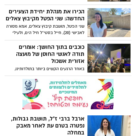
השנה משותף לחברי קיבוץ בארי וקיבוץ
חצרים שהתקיים הערב בחצרים, שצמוד אליו
הכירו את מנהלת יחידת הצעירים
עברו רוב חברי בארי:
החדשה: שני הפטל מקיבוץ צאלים
שני הפטל, תושבת קיבוץ צאלים, אמא מסורה
לאבישי (20), חייל בסטי"ל חיל הים, ולעילי
(18), שהחל לאחרונה את שנת השירות
במועצה, נכנסת לתפקיד מנהלת יחידת
כוכבים בתוך החושך: אומרים
הצעירים של המועצה האזורית אשכול. שני,
תודה לאנשי החוסן של מועצה
שהגיעה לצאלים במסגרת גרעין של הצופים
אזורית אשכול
לפני 22 שנים, נשארה במקום מאז והפכה
באחד הרגעים הקשים ביותר בתולדותינו,
לחלק בלתי נפרד מהקהילה.
בתוך החושך של ה-7 באוקטובר, היו כמה
כוכבים שהאירו את הדרך. אתמול, לראשונה
מאז האסון הגדול, התכנסו במועצה האזורית
אשכול כדי להגיד להם תודה – לכל אנשי
מערך החוסן במועצה האזורית אשכול:
המטפלים, מנהלי השלוחות במוקדי הפינוי,
ראשי הצח״י, עובדי המרכז וכל השותפים
ארבל ברבי ז"ל, תושבת גבולות,
הרבים שעובדים מסביב לשעון, עם כל הלב
נפטרה בטרם עת לאחר מאבק
והנשמה, כדי לתת מענה מותאם וגמיש
במחלה
לתושבי האזור.