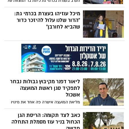
וארגונים נוספים במשק במשק, ביניהן סמר
הערב בעצרת בכרמי גת כיתת בר המצווה של
חבריו.
בשארה, מנהלת "פועלים בקהילה", ונעמה
קיבוץ בארי הדליקה נר חנוכה. נשא דברים
הלוי-פאר, מנהלת המרכז לבנקאות חברתית,
אחיין של אוהד בן עמי, שעולה לתורה בעוד
מיכל עוזיהו בעצרת בכרמי גת:
שתיהן מבנק הפועלים.
שבועיים
"הדור שלנו עלול להיזכר כדור
שהביא לחורבן"
ליאור דפנר מקיבוץ גבולות נבחר
לתפקיד סגן ראשת המועצה
אשכול
מליאת המועצה אישרה פה אחד את מינויו
של ליאור דפנר לתפקיד סגן ראש המועצה.
דפנר, שנולד וגדל בגבולות, מביא עימו חזון
כאב לצד תקומה: הריסת הגן
של צמיחה והתחדשות, לצד מחויבות עמוקה
הכחול בניר עוז מסמלת התחלה
לשיקום היישובים והחזרת החטופים הביתה.
חדשה