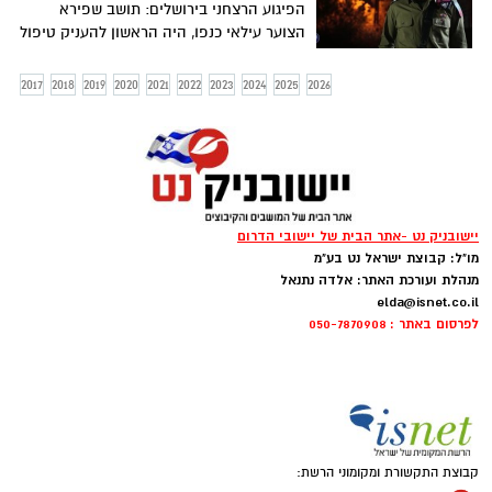
הפיגוע הרצחני בירושלים: תושב שפירא
הצוער עילאי כנפו, היה הראשון להעניק טיפול
רפואי לנפגעים בפיגוע. על מה שהתרחש
בשניות הראשונות, מספר עילאי בוידאו
2017
2018
2019
2020
2021
2022
2023
2024
2025
2026
ששיחרר דובר צה"ל לתקשורת
יישובניק נט -אתר הבית של יישובי הדרום
מו"ל: קבוצת ישראל נט בע"מ
מנהלת ועורכת האתר: אלדה נתנאל
elda@isnet.co.il
לפרסום באתר : 050-7870908
קבוצת התקשורת ומקומוני הרשת: