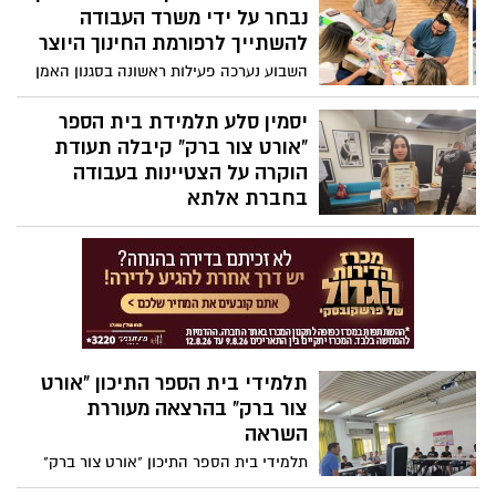
נבחר על ידי משרד העבודה
להשתייך לרפורמת החינוך היוצר
השבוע נערכה פעילות ראשונה בסגנון האמן
חנוך פיבן ,בה יצרו ויצאו מחוץ לקופסה. "בית
הספר הוא איכותי מקצועי ומוביל וככזה הוא
יסמין סלע תלמידת בית הספר
זכה להצטרף לתוכנית המובילה- החינוך
"אורט צור ברק" קיבלה תעודת
היוצר", אמרה מנהלת בית הספר סיגל כהן.
הוקרה על הצטיינות בעבודה
בחברת אלתא
בבית הספר "אורט צור ברק", עובדים
התלמידים יומיים בשבוע, במפעלים וחברות
איכותיות באזור הדרום. השבוע קיבלה יסמין
סלע תלמידת בית הספר תעודת הוקרה על
הצטיינות בעבודה בחברת אלתא, גם רכזת
התעסוקה דפנה אוחנה זכתה להוקרה.
תלמידי בית הספר התיכון "אורט
צור ברק" בהרצאה מעוררת
השראה
תלמידי בית הספר התיכון "אורט צור ברק"
שמעו השבוע את סיפורו של איש היח"צ רועי