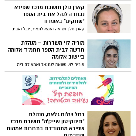
בשבוע שעבר התקיים יום קהילה ביישוב
קארן גולן תושבת מרכז שפירא
זבדיאל שבמועצה האזורית שפיר,
בהשתתפות נציגי כבאות והצלה, משטרת
נבחרה לנהל את בית הספר
ישראל, מג"ב, איחוד הצלה וזק"א.
"שחקים" באשדוד
קארן גולן, נשואה ואמא לתאיר, יובל ואביב
מתגוררת ביישוב מרכז שפירא, והשנה תנהל
את בית ספר "שחקים" בעיר אשדוד
מוריה לוי משדרות – מנהלת
חדשה לבית הספר תתמ"ד אלומה
ביישוב אלומה
מוריה לוי, נשואה לנתנאל ואמא להודיה
ושירה, נבחרה לנהל את בית הספר תתמ"ד
אלומה שבמועצה האזורית שפיר. מוריה
בעלת תואר ראשון בחינוך עם התמחות
במתמטיקה ותואר שני בניהול וארגון מערכות
חינוך.
רחל שלום גלאם, מנהלת
"תינוקיטון שייק'ה" תושבת מרכז
שפירא מתמודדת בתחרות אמהות
והסבתות