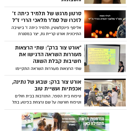
רחל שלום גלאם, בת 48, אמא לארבעה
סרטון מרגש של תלמיד כיתה ז'
ותושבת "אחוזת אתרוג" במרכז שפירא
לזכרו של סמ"ר מלאכי הררי ז"ל
אליסף פינקלשטין, תלמיד כיתה ז' בישיבה
התיכונית אורט קריית גת, יצר במסגרת
פרוייקט בר המצווה שלו סרטון מיוחד לזכרו
של סמ"ר מלאכי הררי ז"ל – לוחם גדוד רותם
"אורט צור ברק": שתי הרצאות
של חטיבת גבעתי, תושב אבן שמואל ובנו של
מעוררות השראה הדגישו את
טל הררי, בוגר הישיבה.
חשיבות קבלת השונה
שתי הרצאות מעוררות השראה התקיימו
השבוע בבית הספר 'אורט צור ברק' במסגרת
שבוע קבלת השונה, הראשונה על ניוון שרירים
אורט צור ברק: שבוע של נתינה,
והשנייה על אוטיזם
אכפתיות ועשיית טוב
טיפוח בית הספר, התנדבות בבית חולים
וטיפוח חורשה על שם נרצחת בפיגוע בתל
אביב. בבית הספר אורט צור ברק לקחו את
יום המעשים הטובים והפכו אותו לשבוע
מיוחד ומרגש.