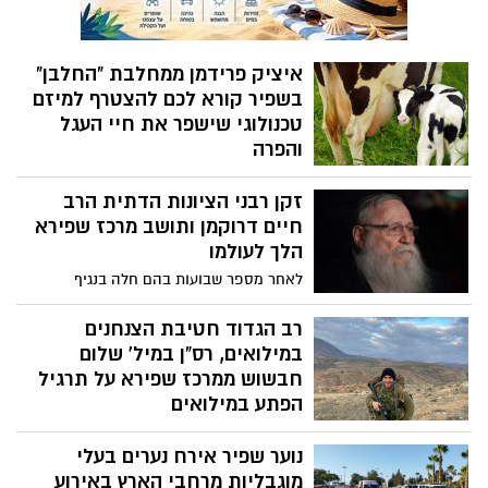
איציק פרידמן ממחלבת "החלבן"
בשפיר קורא לכם להצטרף למיזם
טכנולוגי שישפר את חיי העגל
והפרה
איציק פרידמן ממושב שפיר השקיע כ-600
זקן רבני הציונות הדתית הרב
אלף שקל ליצירת מכשור מיוחד לצורך הטמעת
טכנולוגיה בה לא יופרד העגל מאמו לאחר
חיים דרוקמן ותושב מרכז שפירא
הלידה. מדובר בבניית מכשור שיאפשר
הלך לעולמו
לעגלים לינוק את חלב הפרות מיד עם לידתם.
לאחר מספר שבועות בהם חלה בנגיף
כעת הוא יוצא במבצע גיוס המונים להשלמת
הקורונה הלך לעולמו זקן רבני הציונות הדתית,
הטכנולוגיה "מדובר בצעד הומני, שישפר את
ותושב המועצהנהאזורית שפיר, הרב חיים
רב הגדוד חטיבת הצנחנים
חיי העגל והפרה" היעד הוא חצי מיליון שקלים
דרוקמן בבית החולים הדסה עין כרם
במילואים, רס"ן במיל' שלום
שיאפשרו לסיים את הפרויקט
בירושלים בן 90 היה בפטירתו מכל קצות
חבשוש ממרכז שפירא על תרגיל
הקשת הפוליטית ספדו אחר לכתו
הפתע במילואים
רס״ן במיל' שלום חבשוש, רב הגדוד 7063 של
נוער שפיר אירח נערים בעלי
חטיבת הצנחנים במילואים. שלום, בן 44, גר
עם אשתו ושבעת ילדיהם במרכז שפירא ר"מ
מוגבליות מרחבי הארץ באירוע