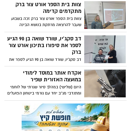
צאיג וקיבלו זריקת מוטיבציה לקראת השרות
צוות בית הספר אורט צור ברק
הצבאי והחיים עצמם.
מתקדמים קדימה
צוות בית הספר אורט צור ברק זכה בשבוע
שעבר להרצאה מרתקת בנושא הבינה
המלאכותית על ידי אביטל טוויטו אחת
המורות בצוות ומומחית בתחום
דב סקג'יו, שורד שואה בן 90 הגיע
לספר את סיפורו בתיכון אורט צור
ברק
דב סקג'יו, שורד שואה בן 90 הגיע לספר את
סיפורו לצוות המורים והתלמידים בבית הספר
התיכון אורט צור ברק. "אני מודה בכל לבי
אקדח אותר במוסד לימודי
לדב על השיתוף המרגש בזכותו ושכמותו אנו
במועצה האזורית שפיר
חיים היום בגאווה כאן בארץ ישראל", אמרה
היום (שלישי) במהלך סיור שגרתי של לוחמי
המנהלת סיגל כהן
ומתנדבי מג"ב יחד עם גורמי ביטחון הפועלים
במועצה האזורית שפיר בדרום הבחינו
הכוחות בחפץ שהעלה את חשדם.