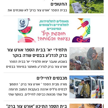
מושב זרחיה במועצה האזורית שפיר הרבנית
החטופים
הייתה בתו של פרופסור יעקב נחום אפשטיין
בבית הספר 'אורט צור ברק' לא שוכחים את
והתגוררה במרכז שפירא יחד עם בעלה הרב
החטופים וביום חמישי- טו' בשבט הקימו
חיים דרוקמן עד שהלך לעולמו לפני כשנה
לכבודם חורשת עצים חדשה בבית הספר
בגיל 90, כתוצאה מסיבוכים של מחלת
הקורונה. לזוג עשרה ילדים וקרוב למאתיים
נינים ונכדים, שתיים מבנותיה הן מאומצות.
חתנם הוא הרב שמעון לפיד שהחליף את הרב
בראשות הישיבה.
תלמידי יא' בבית הספר אורט צור
ברק לגדנ"ע בבסיס שדה בוקר
בשבוע שעבר יצאו תלמידי יא' בבית הספר
אורט צור ברק לגדנ"ע מאתגר במיוחד בבסיס
שדה בוקר, שני תלמידים קיבלו תעודות
הצטיינות על תפקודם בגדנ"ע. "ראינו איך
מכבסים לחיילים
הדברים באמת עובדים בצבא והמוטיבציה
מורה מבית הספר ' אורט צור ברק ' הסמוך
שלנו לשרת ולתרום רק עלתה" סיפר אחד
לבסיס גו'ליס ארגנה בעקבות המצב תרומה
התלמידים
של שתי מכונות כביסה לחיילים. בנוסף שתי
תלמידות בית הספר נסעו לבסיס בדרום לסייע
בכביסות לחיילי המילואים .
בית הספר התיכון "אורט צור ברק"