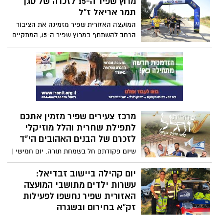
מרוץ שפיר ה-15 לזכרה של סגן
מדובר בחיבור נוסף, לאחר החיבור הראשון
תמר אריאל ז"ל
של המערכת לפני מספר שבועות במושב
המועצה האזורית שפיר מזמינה את הציבור
במרכז הארץ.
הרחב להשתתף במרוץ שפיר ה-15, המתקיים
לזכרה של סגן תמר אריאל ז"ל, באירוע
ספורטיבי ומרגש המשלב ערכי קהילה,
התמדה והנצחה.
מרכז צעירים שפיר מזמין אתכם
לתפילת שחרית והלל מוזיקלי
לזכרם של הבנים האהובים הי"ד
שיום פקודתם חל בשמחת תורה. יום חמישי |
י"ז תשרי | 09.10 תפילת שחרית – 7:30 חזן -
פרוספר כהן הלל חגיגי – 8:00 נתכנס יחד
יום קהילה ביישוב זבדיאל:
לתפילה, שירה געגוע וזיכרון ונחבק את
עשרות ילדים מתושבי המועצה
המשפחות. כולם מוזמנים.
האזורית שפיר נחשפו לפעילות
זק"א בחירום ובשגרה