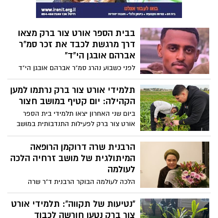
בבית הספר אורט צור ברק מצאו
דרך מרגשת לכבד את זכר סמ"ר
אברהם אובגן הי"ד"
לפני כשבוע נהרג סמ"ר אברהם אובגן הי"ד
בקרב במהלך פעילות מבצעית ברצועת עזה.
בבית הספר אורט צור ברק, שם למד אברהם,
תלמידי אורט צור ברק נרתמו למען
עשו מחווה מרגש לזכרו, בהשתתפות משפחתו
הקהילה: יום קטיף במושב חצור
וחבריו.
ביום שני האחרון יצאו תלמידי בית הספר
אורט צור ברק לפעילות התנדבותית במושב
חצור, שם סייעו בקטיף לפת וצנוניות.
הרבנית שרה דרוקמן הרופאה
המיתולגית של מושב זרחיה הלכה
לעולמה
הלכה לעולמה הבוקר הרבנית ד"ר שרה
דרוקמן, בגיל 90 הרבנית הייתה נשואה לרב
חיים דרוקמן, שהיה חבר ההנהלה הארצית
"נטיעות של תקווה": תלמידי אורט
של תנועת "בני עקיבא" והיתה רופאה של
צור ברק נטעו חורשה לכבוד