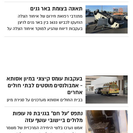
דרכה חזרה הביתה, כאשר התנגשו עם רכבם
הודיע כי הוא מצטרף לשביתה וישבית את
ברכב אחר באזור צומת אורים. אב המשפחה
תאונה בצומת באר גנים
הלימודים בבתי הספר התיכונים. שר האוצר
אחמד, אשתו, ביתו ונכדתו נהרגו כולן באסון
מתנדבי רפואת חירום של איחוד הצלה
בצלאל סמוטריץ': "עושים סיבוב על אזרחי
נוראי. ראש עיריית רהט: ''יום קשה לעיר, גורל
הוזעקו לכביש 3633 בין באר גנים לניצן
ישראל"
קשה ומר''
בעקבות דיווח שהגיע למוקד איחוד הצלה על
תאונת דרכים. חובשים של איחוד הצלה
העניקו טיפול רפואי לשלושה נפגעים במצב
קל בזירת תאונה בין שני רכבים פרטיים
שאחד מהם התהפך.
בעקבות עומס קיצוני במיון אסותא
- אמבולנסים מוסטים לבתי חולים
אחרים
בבית החולים אסותא מעדכנים על סגירת מיון
בית החולים לקבלת אמבולנסים - אלה
מופנים לבתי חולים שכנים לפחות עד השעה
נתפס "על חם" בגניבת 70 עופות
16:00. מנכ"ל אסותא קורא למדינה להתערב
מלולים ביישובי עוטף עזה
ולסייע בהרחבת בתי החולים בפריפרייה
אמש נערכו בלשי היחידה המרכזית של משמר