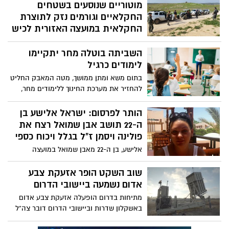
מוטוריים שנוסעים בשטחים
החקלאיים וגורמים נזק לתוצרת
החקלאית במועצה האזורית לכיש
במהלך סוף השבוע האחרון פעלו עשרות
השביתה בוטלה מחר יתקיימו
לוחמי מג"ב בגזרות יישובי הדרום, נגד כלי
שטח מוטוריים אשר נוסעים בשטחים
לימודים כרגיל
החקלאיים וגורמים נזק לתוצרת החקלאית.
בתום משא ומתן ממושך, מטה המאבק החליט
הנהיגה בשטח מסכנת את חייהם של הנהגים
להחזיר את מערכת החינוך ללימודים מחר,
ועוברי אורח, וגם מסב נזק כלכלי לעיתים בלתי
לאור הבנות בנוגע להסכם השכר של הסייעות.
הפיך לחקלאים במדינת ישראל ופוגע בתוצרת
בנוסף נמסר כי השביתה תמשיך ביום ראשון
הותר לפרסום: ישראל אלישע בן
החקלאית
בעקבות אי-ההסכמות בשאר תחומי המחאה,
ה-22 תושב אבן שמואל רצח את
ומוקד המאבק יתמקד במשרד ראש הממשלה
פולינה ויסמן ז"ל בגלל ויכוח כספי
אלישע, בן ה-22 מאבן שמואל במועצה
האזורית שפיר, רצח את פולינה ויסמן ז"ל על
רקע של ויכוח כספי איתה. בחקירתו הוא
שוב השקט הופר אזעקת צבע
הודה במיוחס לו ואף שחזר בפני החוקרים את
אדום נשמעה ביישובי הדרום
שקרה
מתיחות בדרום הופעלה אזעקת צבע אדום
באשקלון שדרות וביישובי הדרום דובר צה"ל
נמסר: זוהו שישה שיגורים משטח רצועת עזה