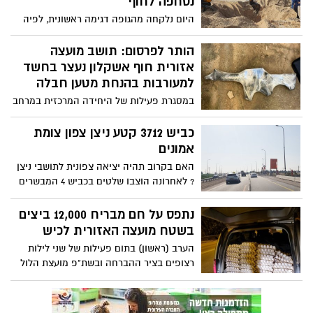
נסחפה לחוף
היום נלקחה מהגופה דגימה ראשונית, לפיה
יוחלט אם ומתי יהיה נכון להוציא את השלד
מהבור לצורך שימור. צירוף מקרים או צחוק
הותר לפרסום: תושב מועצה
הגורל, במהלך לקיחת הדגימות נסחפה לא
אזורית חוף אשקלון נעצר בחשד
רחוק מהמקום גופת לוויתן מצוי נוספת. צפו
למעורבות בהנחת מטען חבלה
בצילומים
במסגרת פעילות של היחידה המרכזית במרחב
לכיש, נגד ארגוני וכנופיות הפשיעה, נפתחה
בחודש ינואר חקירה שעניינה הטמנת מטען
כביש 3712 קטע ניצן צפון צומת
חבלה במסעדה בעיר נתיבות. במהלך החקירה
אמונים
הסמויה עלה החשד כי הרקע לאירוע הינו
האם בקרוב תהיה יציאה צפונית לתושבי ניצן
סכסוך פלילי בין עבריינים
? לאחרונה הוצבו שלטים בכביש 4 המבשרים
על ביצוע עבודות כביש גישה /יציאה צפונית
וסלילת כביש חדש בשם- 3712, בקטע של
נתפס על חם מבריח 12,000 ביצים
צומת ניצן לצומת אמונים. בשנת 2020 צומת
בשטח מועצה האזורית לכיש
הגישה של היישוב ניצן בוטלה . סגירת הגישה
הערב (ראשון) בתום פעילות של שני לילות
לכביש 4, כיום גורמת להארכת זמן היציאה
רצופים בציר ההברחה ובשת"פ מועצת הלול
ממנו. במשרד התחבורה התעקשו שסגירת
וצוותי שיטור של חבל לכיש שנערכו בסמוך
המעבר הייתה הכרחית להצלת חיי אדם. ואף
ליישוב אמציה בהמתנה למעצר שבחי"ם
ציינו שעל פי תוכנית התשתיות באזור, פתרון
והברחות מהשטחים - נתפס חשוד בכיכר