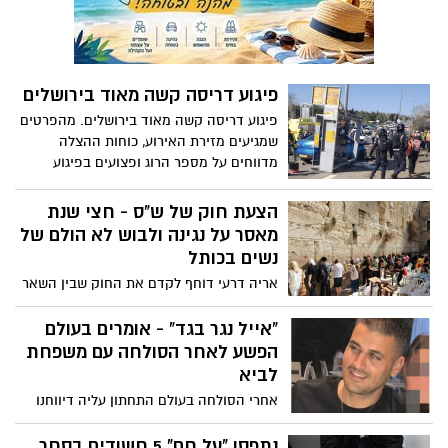
פיגוע דריסה קשה מאוד בירושלים
פיגוע דריסה קשה מאוד בירושלים. מהפרטים
שמגיעים מזירת האירוע, כוחות ההצלה
מדווחים על מספר הרוג ופצועים בפיגוע
הרצחני
הצעת חוק של ש"ס - חצי שנת
מאסר על נגינה ולבוש לא הולם של
נשים בכותל
אריה דרעי דוחף לקדם את החוק שבין השאר
קובע - איסור הכנסת ספר תורה או לבישת
טלית ותפילין בעזרת הנשים, לצד עונשים
"אייל נגר בגד" - אומרים בעולם
עבור אנשים שבאים בלבוש לא צנוע, או עבור
הפשע לאחר הסולחה עם משפחת
אלו שעורכים "טקס, לרבות טקס דתי, שלא על
לביא
פי מנהג המקום הפוגע ברגשות ציבור
אחרי הסולחה בעולם התחתון עליה דיווחנו
המתפללים כלפי המקום". עוד נקבעו איסורים
כאן ביישובניק נט, מסתבר שיש מי שמסרב
על נשיאת נאומים או הצגת שלטים במתחם
לקבל את המצב החדש. עבריינים המקורבים
נתפסו "על חם" 5 חשודים בסחר