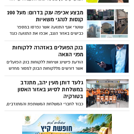
במוקד ידידים אודות פעוט כבן שנתיים שננעל
בשגגה ברכב לעיני אביו, ברחוב סער בישוב יד
מבצע אכיפה ענק בדרום: מעל 200
בנימין.
קנסות לנהגי משאיות
שוטרי אגף התנועה אשר נפרסו במספר
כבישים באזור הנגב, אכפו את התנועה כנגד
מאות נהגי משאיות. כך זה נראה בשטח
בנק הפועלים באזהרה ללקוחות
מפני הונאה
הודעת פישינג ושיחות ללקוחות בנק הפועלים
אשר דורשים מללקוחות הבנק למסור מחדש
פרטי חשבונותיהם (קוד המשתמש, תעודת
זהות וסיסמא). ניסיונות העוקץ לא מפסיקים
גלעד דותן מעין יהב, מתנדב
לצוץ והיום (שלישי) בנק הפועלים נאלץ
במשלחת לסיוע באזור האסון
להזהיר את מיליוני הלקוחות שלו מפני שיטת
בטורקיה
עוקץ שמופנית כלפי הבנק באמצעות הזדהות
כבוד לחברי המשלחת המשותפת והמתנדבים,
נוכלים לגורמי חקירה. זוהי נוסח ההודעה
ביניהם תושב הדרום- גלעד דותן מעין יהב,
שקיבלו הלקוחות:
מתנדב ב'יחידת חילוץ ערבה', שיצאו
במשלחת לסיוע באזור האסון בטורקיה