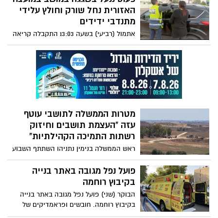
האזורית נחל שורק וחולץ עלידי
מתנדבי ידידים
אתמול (רביעי) בשעה 13:03 התקבלה קריאה
במוקד ידידים, אודות פעוט כבן שנתיים,
שננעל בשגגה ברכב לעיני אמו, ברחוב התמר
ביישוב גני טל.
מטרות הממשלה לתושבי עוטף
עזה "העצמת תושבים וחיזוק
רשתות התמיכה הקהילתיות"
ראש הממשלה בנימין נתניהו השתתף השבוע
בישיבת התנעה של מנכ"לי משרדי הממשלה
הרלוונטיים וראשי רשויות מעוטף עזה, אותה
פועל נפל מגובה באתר בנייה
הוביל מנכ"ל משרד רה"מ במטרה לגבש
בקיבוץ רוחמה
החלטת ממשלה לחיזוק העוטף.
הבוקר (שני) פועל נפל מגובה באתר בנייה
בקיבוץ רוחמה. חובשים ופראמדיקים של
מד"א שהגיעו למקום העניקו טיפול רפואי