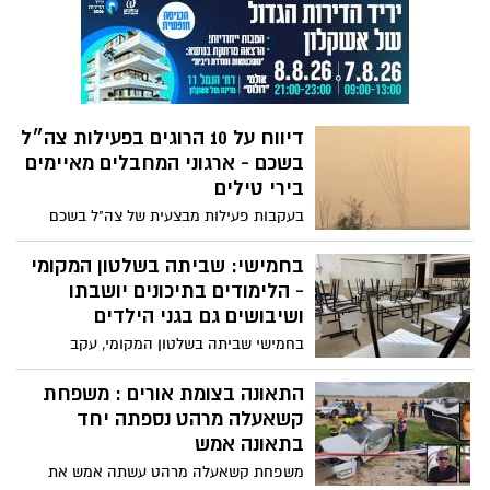
לשטח ישראל. לוחמי ההגנה האווירית יירטו
חמישה שיגורים, שיגור נוסף נפל בשטח פתוח.
דיווח על 10 הרוגים בפעילות צה״ל
בשכם - ארגוני המחבלים מאיימים
בירי טילים
בעקבות פעילות מבצעית של צה"ל בשכם
במהלכה נהרגו 9 מפלסטינים ונפצעו קרוב
למאה בני אדם - כך על פי דיווחים של כלי
בחמישי: שביתה בשלטון המקומי
התקשורת הפלסטינית, בארגוני הטרור בעזה
- הלימודים בתיכונים יושבתו
מאיימים בירי טילים לעבר ישראל
ושיבושים גם בגני הילדים
בחמישי שביתה בשלטון המקומי, עקב
"התעלמות האוצר מדרישותיו". החלטת
השלטון המקומי התקבלה בעקבות הכוונה
התאונה בצומת אורים : משפחת
לפגוע בתקציבי הרשויות ובסמכויות שלהן.
קשאעלה מרהט נספתה יחד
הרשויות המקומיות דורשות הסכם שכר ותנאי
בתאונה אמש
העסקה לסייעות, השלמת מחסור כיתות
משפחת קשאעלה מרהט עשתה אמש את
לימוד, וביטול קרן הארנונה. ארגון המורים