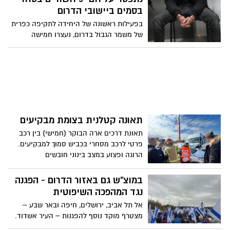
ללא אישור של רב הכותל, וגם נגינה בכלי נגינה
לעבריין האשדודי הבכיר, אייל נגר, זועמים על
בסמים ביישובי הדרום
או השמעת מוזיקה בכותל יהיו עבירות שדינן
הסולחה שעשה עם יריבו, ראש ארגון הפשע
מאסר. נתניהו הגיב : "שוחחתי גם עם חבריי,
בפעילות ראשונה של היחידה לתקיפה כפרית
מרחובות, עמוס לביא, והגדירו את זה כלא
ראשי הסיעות, ומקובל על כולם שהחוק לא
של משמר הגבול בדרום, נעצרו חמישה
פחות מ"בגידה".
יעלה כעת.
חשודים, נתפסו סמים, חולטו כלי רכב וכסף
וזאת לאחר פעילות סמויה ואמצעים נוספים
שהופעלו
תאונה קטלנית בצומת מבקיעים
תאונת דרכים ארה הבוקר (חמישי) בין רכב
פרטי לרכב מסחרי בכביש סמוך למבקיעים.
הרוגה ופצוע במצב בינוני חובשים
ופארמדיקים טיפלו בפצועים ופינו לבית
החולים פצוע בן 40
במוצ"ש גם באזור הדרום - הפגנה
נגד המהפכה השיפוטית
אל תל אביב, ירושלים, חיפה ובאר שבע –
מצטרף מוקד נוסף להפגנות – העיר אשדוד.
תושבי אשדוד והסביבה שמחפשים להפגין