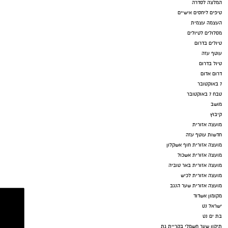
המלצה לסדרה
טיפים ליחסים אישיים
העצמה עצמית
מסלולים לטיולים
טיולים בדרום
עוטף עזה
טיול בדרום
דרום אדום
7 באוקטובר
טבח 7 באוקטובר
מושב
קיבוץ
מועצה אזורית
חדשות עוטף עזה
מועצה אזורית חוף אשקלון
מועצה אזורית אשכול
מועצה אזורית באר טוביה
מועצה אזורית לכיש
מועצה אזורית שער הנגב
מקומון אשדוד
ישראל נט
בת ים נט
תיקון שער חשמלי בקריית גת