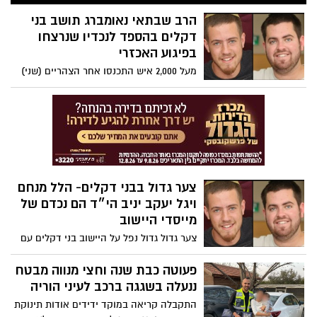
באר טוביה. לוחמי אש הוזעקו לזירה לכיבו
השריפה בהגיעם למקום הבחינו לוחמי האש
הרב שבתאי נאומברג תושב בני
בעשן רב שנראה מרחוק ולהבות במקביל
דקלים בהספד לנכדיו שנרצחו
סכנת התפשטות למבנים סמוכים כמו כן
בפיגוע האכזרי
מערכת פוטו וולטאי על גגות המבנה הסמוך.
מעל 2,000 איש התכנסו אחר הצהריים (שני)
לוחמי האש מיד החלו בפעולות כיבוי ובידוד
בהר הרצל בירושלים להלווייתם של האחים
כל דבר שמסכן התפשטות.
הלל (22) ויגל (20) יניב מהר ברכה, אשר נרצחו
אתמול בפיגוע הירי " שני הקדושים האלה
נהרגו על קידוש השם" אמר סבם של של
האחים.
צער גדול בבני דקלים- הלל מנחם
ויגל יעקב יניב הי״ד הם נכדם של
מייסדי היישוב
צער גדול גדול נפל על היישוב בני דקלים עם
היוודע על הירצחם של האחים הלל מנחם (22)
ויגל יעקב (20) יניב, תושבי הר ברכה, בפיגוע
פעוטה כבת שנה וחצי מנווה מבטח
בחווארה.שני הבנים הם נכדם של משפחת
ננעלה בשגגה ברכב לעיני הוריה
שבתאי ומרים נאמבורג ממייסדי הישוב בני
התקבלה קריאה במוקד ידידים אודות תינוקת
דקלים שבמועצה אזורית לכיש. הפיגוע הנורא