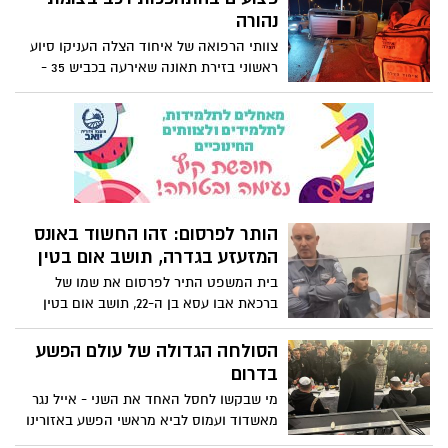
טיפול רפואי ל-3 פצועים במצב קשה מהם, 1
נהורה
מחוסר הכרה. עקב כך נחסם לתנועה כביש 3
צוותי הרפואה של איחוד הצלה העניקו סיוע
מצומת משואות יצחק בשני הכיוונים .שוטרי
ראשוני בזירת תאונה שאירעה בכביש 35 -
משטרת ישראל נמצאים במקום ומכוונים את
צומת נהורה.
התנועה.
הותר לפרסום: זהו החשוד באונס
המזעזע בגדרה, תושב אום בטין
בית המשפט התיר לפרסום את שמו של
ברכאת אבו עסא בן ה-22, תושב אום בטין
אשר חשוד באונס המזעזע בגדרה. כאמור,
זהותו של אבו עסא נודע בעקבות דגימות ה-
הסולחה הגדולה של עולם הפשע
DNA שלו אשר נמצאו בזירה
בדרום
מי שבקשו לחסל האחד את השני - אייל נגר
מאשדוד ועמוס לביא מראשי הפשע באזורינו
- התחבקו בתיווך רבנים - האם המהלך החד