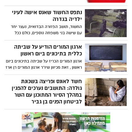
נתפס החשוד שאנס אישה לעיני
ילדיה בגדרה
החשוד, תושב הפזורה הבדואית, נעצר יחד
עם שישה בני משפחה נוספים, כולם ככל
הנראה עבדו באתרי הבנייה בשכונה
ארגון המורים הודיע על שביתה
כללית בתיכונים ביום ראשון
ארגון המורים הכריז על שביתה בתיכונים ביום
ראשון , זאת מכיוון שיו"ר ארגון המורים רן ארז
דורש ששכר של מורה מתחיל בחינוך העל
יסודי בישראל יעמוד על 12,000 שקלים
חשד לאונס ופריצה בשכונת
לחודש. השביתה מגיעה, מכיוון שמשרד
גולדה: התושבים נערכים להפגין
האוצר מסרב לנהל מו"מ ענייני עם ארגון
במהלך הסיור המתוכנן עם השר
המורים, ולמורי החינוך העל יסודי אין הסכמי
לביטחון הפנים בן גביר
שכר שנה שלמה.
הסיוט של כל אישה התממש בשכונת גולדה
והכתובת הייתה על הקיר: המשטרה פתחה
בחקירת האירוע המזעזע ומחפשת אחר
החשוד במעשה שטרם נתפס. ככל הנראה