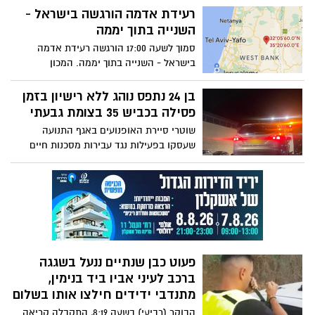
באזור הקרוב לביתם, יוכלו לעשות זאת מול
רעידת אדמה הורגשה בישראל -
בניין העירייה באשדוד (19:00) שם מעמידים
השנייה בתוך יממה
במה מסודרת ויש גם חנייה צמודה
סמוך לשעה 17:00 הורגשה רעידת אדמה
בישראל - השנייה בתוך יממה. המכון
הגיאולוגי מסר כי עוצמת הרעידה הייתה 3.3,
המוקד - לא רחוק מאריאל, סמוך למוקד
בן 24 נתפס נוהג ללא רישיון בזמן
הרעידה שהתרחשה אמש
פסילה בכביש 35 בצומת גבעתי
שוטרי סיירת האופנועים באגף התנועה
שעסקו בפעילות נגד עבירות מסכנות חיים
בכביש 35 סמוך לצומת גבעתי סומן לנהג רכב
לעצור, בבדיקה הוברר כי רשיון הנהיגה של
הנהג פקע בשנת 2018 ופסול לנהיגה ע"י בית
משפט
פעוט כבן שנתיים ננעל בשגגה
ברכב לעיני אביו ביד בנימין,
מתנדבי ידידים חילצו אותו בשלום
הבוקר (רביעי) בשעה 8:19, התקבלה קריאה