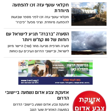
צדדי של אייל נגר מעביר מסר חד צדדי שהוא
חקלאי עוטף עזה זכו להפתעה
רוצה לפרוש מעולם הפשע?
מיוחדת
חקלאי עוטף עזה זכו לפני מספר שבועות
להפתעה מיוחדת. נציגי מפעל "פיברו"
מהמועצה התעשייתית נאות חובב, המייצר
תרופות שונות פנו לחקלאי העוטף וביקשו
הסערה "ברברה" תגיע לישראל עם
לקלוט כ-200 טון אמוניום כלוריד, תוצר הלוואי
רוחות של 80 קמ"ש ויותר
מתהליכי הייצור של החברה, המשמש בדרך
סערה חורפית מגיעה מחר (שני) היישר מיוון
כלל את החקלאים כחומר דישון לגידולי
לישראל, וביישובי הדרום נערכים עם כוחות
הירקות השונים.
מתוגברים לקראת מזג האוויר הסוער הצפוי,
בין היתר בשל רוחות עוצמתיות במהירות של
עד 80
אזעקת צבע אדום נשמעה ביישובי
הדרום
אזעקת צבע אדום נשצע ביישובי הדרום
במועצה האזורית שער הנגב