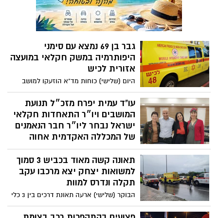
גבר בן 69 נמצא עם סימני
היפותרמיה במשק חקלאי במועצה
אזורית לכיש
היום (שלישי) כוחות מד"א הוזעקו למושב
לכיש בעקבות דיווח על גבר שנמצא בהכרה
מעורפלת עם סימני היפותרמיה במשק
עו"ד עמית יפרח מזכ״ל תנועת
חקלאי. חובשים ופראמדיקים של מד"א
המושבים ויו״ר התאחדות חקלאי
העניקו טיפול רפואי ופינו לבית החולים
ישראל נבחר ליו״ר חבר הנאמנים
ברזילי, גבר בן 69 במצב בינוני.
של המכללה האקדמית אחוה
מזכ״ל תנועת המושבים ויו״ר התאחדות
תאונה קשה מאוד בכביש 3 סמוך
חקלאי ישראל, עמית יפרח נבחר ליו״ר חבר
הנאמנים של המכללה האקדמית אחוה. יפרח:
למשואות יצחק יצא מרכבו עקב
"זכות גדולה ואחריות כבדה למען קידום אחוה
תקלה ונדרס למוות
כעוגן אקדמי חשוב ומרכזי".
הבוקר (שלישי) ארעה תאונת דרכים בין 3 כלי
רכב בכביש 3 סמוך למשואות יצחק. חובשים
ופראמדיקים של מד"א שהגיעו למקום העניקו
פצועים בהתהפכות רכב בצומת