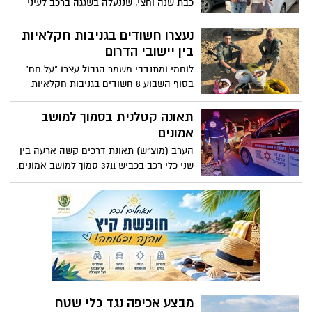
כבת שנה וחצי, שננעלה בשגגה ברכב לעיני
ארע אתמול (ראשון) לפי החשד, מחבל הגיע
הוריה, בחניית בריכת השחיה ביישוב נווה
לחלון הרכב שבו נסעו השניים - וירה לעברם
מבטח.
נעצרו חשודים בגניבות חקלאיות
באקדח. סבם הגיע אמש לזירת הרצח וספד
בין יישובי הדרום
להם
לוחמי ומתנדבי משמר הגבול עצרו "על חם"
בסוף השבוע 8 חשודים בגניבות חקלאיות
במספר מוקדים שונים בדרום הארץ
תאונה קטלנית בסמוך למושב
אמונים
הערב (מוצ"ש) תאונת דרכים קשה ארעה בין
שני כלי רכב בכביש 3711 סמוך למושב אמונים.
חובשים ופראמדיקים של מד"א שהגיעו
למקום העניקו טיפול רפואי לשני פצועים
בזירת התאונה .לאחר פעולות החייאה
חובשים ופראמדיקים של מד"א קבעו את
מותו של גבר כבן 60 ופינו לבית חולים אסותא
באשדוד, 2 פצועות בהן , אישה בת 40 וילדה
בת 4 במצב בינוני עם חבלות בגפיים.
מבצע אכיפה נגד כלי שטח