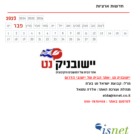
חדשות ארציות
2023
2024
2025
2026
פבר
דצמ
נוב
אוק
ספט
אוג
יול
יונ
מאי
אפר
מרץ
ינו
1
2
3
4
5
6
7
8
9
10
11
12
13
14
15
16
17
18
19
20
21
22
23
24
25
26
27
28
יישובניק נט -אתר הבית של יישובי הדרום
מו"ל: קבוצת ישראל נט בע"מ
מנהלת ועורכת האתר: אלדה נתנאל
elda@isnet.co.il
לפרסום באתר : 050-7870908