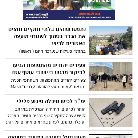
למצב הסבוך רחוק מאוד. התושבים מחאו אין
אמציה- במ לך החיפוש ברכבו נתפסו 12,000
ספור פעמים אך ללא הצלחה. האם כעת
ביצים חתומות (חתימה מזויפת) ומוברחות
סלילת הכביש החדש תעניק פתרון ?
מיהודה ושומרון לדרום הארץ . החשוד הועבר
להמשך חקירה בחקירות מועצת הלול
נתפסו שוהים בלתי חוקיים חוצים
בירושליים.
את הגדר בסמוך לשטחי מועצה
האזורית לכיש
במהלך פעילות שנערכה היום ( ראשון)
פעילות אכיפה כנגד שוהים בלתי חוקיים
שחוצים את חומת ההפרדה בסמוך ליישובים
צעירים יהודים מהתפוצות הגיעו
בתחום מועצה אזורית לכיש
לביקור מרגש ביישובי עוטף עזה
צעירים יהודים מהתפוצות, משתתפי תכנית
נקראת "עמיתי מסע להוראת עברית" Masa
Israel Teaching Fellows, המגיעים לישראל
כדי לתגבר את הוראת האנגלית במערכת
ימ״ר לכיש סיכלה פיגוע פלילי
החינוך, הגיעו השבוע לסיור מעשיר, מלמד
הותר לפרסום: היחידה המרכזית במרחב
ומשמעותי בעוטף עזה.
לכיש עצרה לחקירה שני גברים תושבי המרכז
וסיכלה כוונתם לפגוע בגורמים אחרים על רקע
פלילי. מעצרם הוארך בבית המשפט בחמישה
ימים
פעוט ננעל בשגגה במושב במועצה