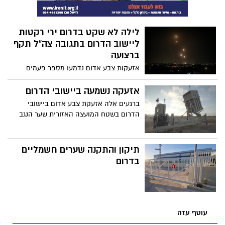
מדובר בבן מיעוטים, ככל הנראה שב"ח ונבדק
חשד האם מדובר בפועל מאתרי הבנייה
בשכונה. האיש טיפס לקומה השנייה ונכנס
לילה לא שקט בדרום ירי רקטות
דרך חלון הבית. התושבים הנזעמים נערכים
ליישוב הדרום בתגובה צה"ל תקף
להפגנה בשעה 14:00 ברחוב האילנות
ברצועה
אזעקות צבע אדום נדמעו מספר פעמים
במהלך הלילה עקב ירי לעבר יישובי הדרום,
דובר צה"ל מסר כי מטוסי חיל האוויר תקפו
אזעקה נשמעה ביישובי הדרום
אתרים שמשמשים לייצור רקטות ואמצעי
ברגעים אלה אזעקת צבע אדום ביישובי
לחימה של חמאס במרכז הרצועה. גדודי חללי
הדרום בשטח המועצה האזורית שער הנגב
אל-אקצא קיבלו אחריות על הירי אתמול
תיקון והתקנה שערים חשמליים
בדרום
עוטף עזה