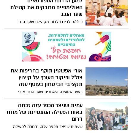
למען הדרום: הספורטאים
לקיבוץ עבור הגיבורים שלנו שנהרגו".
האולימפיים מחבקים את קהילת
שער הנגב
כ-400 ילדים וילדות מקהילת שער הנגב
השתתפו היום (ראשון) ביום ספורט אולימפי
חגיגי שהתקיים בבית ספר אלונים שער הנגב,
כחלק מהליווי והחיבור המתמשך של הוועד
האולימפי בישראל והספורטאים האולימפיים
לקהילה מאז אירועי ה-7 באוקטובר.
אורי אפשטין תוקף בחריפות את
צה"ל ופיקוד העורף על קיצוץ
תקציבי הביטחון בעוטף עזה
ראש המועצה האזורית שער הנגב אורי
אפשטין מגיב בחריפות על החלטת פיקוד
העורף לקצץ בתקציב ממרכיבי הביטחון
עמית שניצר מכפר עזה זכתה
בעוטף קורא להתערבות מיידית של שר
באות הפעילה המצטיינת של מחוז
הביטחון. האם אנחנו מדינה שיש לה צבא או
דרום
צבא שחושב שהוא מנהל את המדינה?
שעמית שניצר מכפר עזה, נבחרה לפעילה
המצטיינת הרשותית של מועצה אזורית שער