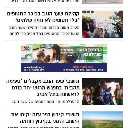
מורי בית ספר אלונים שער הנגב חזרו לבית
הספר כדי להכין אותו לפתיחה המחודשת
וראו את ההודעה המרגשת הזו על הלוח.
קהילת שער הנגב בכיכר החטופים
החיילים ישנו בבית הספר במשך תקופה
"בלי חטופינו לא נהיה שלמים"
ארוכה וזו גם ההזדמנות שלנו לומר להם
הערב מאות חברות וחברי קהילת שער הנגב
תודה!
הגיעו לכיכר החטופים בתל אביב כדי לקחת
חלק בקבלת השבת בשבועית של קיבוץ נחל
עוז בשיתוף מועצה אזורית שער הנגב.
תושבי שער הנגב מקבלים ׳טעימה
מהבית’ במפגש מרגש יחד כולם
לראשונה בתל אביב
ה״פרלמנטים״ המפורסמים של שער הנגב
נפתחו היום באירוע מיוחד באקספו בתל
אביב.
תושבי קיבוץ כפר עזה יקימו את
הישוב הזמני בקיבוץ רוחמה