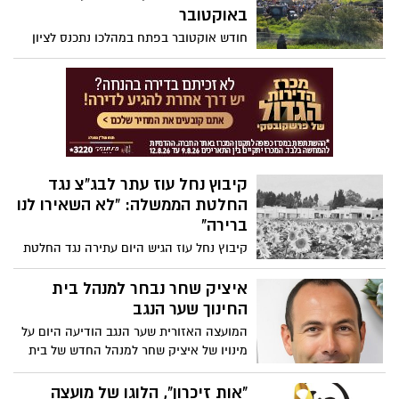
באוקטובר
חודש אוקטובר בפתח במהלכו נתכנס לציון
שנתיים למאורעות השבעה באוקטובר. זהו
חודש מורכב שמביא איתו כאב וגעגוע. יחד
כקהילה נזכור, נכאב, אך גם נמצא נקודות של
אור ותקווה. במהלך אוקטובר נקיים שורה של
אירועים בשער הנגב: טקס זיכרון מרכזי
במעמד נשיא המדינה ועוד אירועים ומפגשים,
שיאפשרו לכולנו לזכור, לחלוק ולהיות יחד
קיבוץ נחל עוז עתר לבג”צ נגד
כקהילה.
החלטת הממשלה: “לא השאירו לנו
ברירה"
קיבוץ נחל עוז הגיש היום עתירה נגד החלטת
הממשלה להחזיר את תושביו אל תוך מציאות
של מלחמה: “כל עוד המלחמה נמשכת, לא
איציק שחר נבחר למנהל בית
ניתן לקיים חיים נורמליים במרחק 800 מטר
החינוך שער הנגב
מעזה”
המועצה האזורית שער הנגב הודיעה היום על
מינויו של איציק שחר למנהל החדש של בית
החינוך האזורי תפקיד בעל חשיבות מיוחדת
בתקופה רגישה זו, עבור התלמידים, צוותי
"אות זיכרון", הלוגו של מועצה