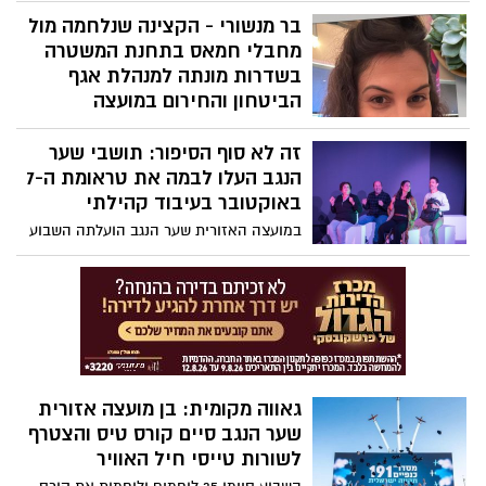
הנגב לשנת תשפ”ו
בר מנשורי - הקצינה שנלחמה מול
מחבלי חמאס בתחנת המשטרה
בשדרות מונתה למנהלת אגף
הביטחון והחירום במועצה
האזורית שער הנגב
זה לא סוף הסיפור: תושבי שער
המועצה האזורית שער הנגב הודיעה על
הנגב העלו לבמה את טראומת ה-7
מינויה של בר מנשורי, בת 35 מקיבוץ ניר עם,
לתפקיד מנהלת אגף הביטחון והחירום
באוקטובר בעיבוד קהילתי
החדשה. מנשורי, נשואה ואם לשניים, נכנסת
במועצה האזורית שער הנגב הועלתה השבוע
לתפקיד משמעותי שבמסגרתו תוביל את
(ג') היצירה "לא סוף הסיפור", תוצר של
הקמתו וגיבושו של מערך ביטחוני חדש, שנועד
פרויקט תיאטרון קהילתי ייחודי שהחל
לחזק את ההגנה על יישובי המועצה ותושביה.
בעקבות אירועי השבעה באוקטובר. 14
משתתפים, תושבי יישובי המועצה, עלו לבמה
בקיבוץ אור הנר והציגו פסיפס אנושי המבוסס
על סיפורים אמיתיים שנאספו מתוך
ההקהילה.
גאווה מקומית: בן מועצה אזורית
שער הנגב סיים קורס טיס והצטרף
לשורות טייסי חיל האוויר