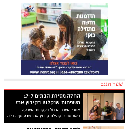
שער הנגב
החלה מסירת הבתים ל-17
משפחות שנקלטו בקיבוץ ארז
אחרי השבר הגדול בעקבות השבעה
באוקטובר, קהילת קיבוץ ארז שבעוטף, גדלה
וצומחת. ספיר שוקרון, דיירת בשכונה
החדשה: "הרגשתי שאנחנו חייבים לחזור