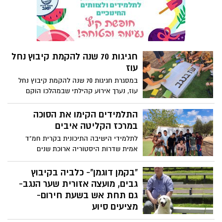
שער הנגב היא קהילה סולידרית ושיוויונית,
נמשיך לקיים תוכניות חינוך ברוח זו".
חגיגות 70 שנה להקמת קיבוץ נחל
עוז
במסגרת חגיגות 70 שנה להקמת קיבוץ נחל
עוז, נערך אירוע קהילתי שבמהלכו הוקם
מרחב חושים סביבתי בכניסה למרכז
המבקרים החדש "עוז בנגב". האירוע התקיים
התלמידים הקימו את הסוכה
במסגרת פרויקט "מקום בשביל" של המועצה
במרכז הקליטה איבים
האזורית שער הנגב, בשיתוף איגוד ערים
לתלמידי הישיבה התיכונית בקרית חמ"ד
לאיכות סביבה נפת אשקלון ובתמיכת המשרד
אמית שדרות היסטוריה ארוכת שנים
להגנת הסביבה.
בהתנדבות במרכז הקליטה איבים.
"בקמן דוגמן"- כלביה בקיבוץ
גבים, מועצה אזורית שער הנגב-
גם תחת אש בשעת חירום-
מציעים סיוע
בצל הלחימה בעזה והשיגורים על יישובי