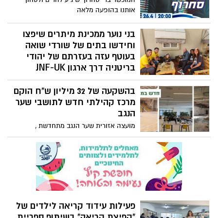
כבוד גדול! אופיר ליבשטיין ראש המועצה
אותנו בהופעה מלאה
"אייל היקר – יישר כוח על עבודה מסורה
ומקצועית, לאורך שנים, בשגרה כמו בחירום".
בני נוער ממכינת מיתרים שיפצו
וחידשו בתים של שורדי שואה
בעוטף עזה בעזרתם של יהודי
בריטניה דרך ארגון JNF-UK
שלושה ימי התנדבות של מתנדבים מארגון
בהשקעה של 32 מיליון ש"ח הוקם
JNF-UK ובני נוער ממכינת מיתרים התקיימו
בישובי שער הנגב ועוטף עזה בבתיהם של
מרכז קהילתי חדש לתושבי שער
ניצולי שואה לקראת חג הפסח ויום השואה.
הנגב
מועצה אזורית שער הנגב מתחדשת ,
בהשקעה של מליונים ובשיתוף משרד הנגב
הגליל והחוסן הלאומי, משרד התרבות
והספורט מועצת הטוטו והפדראציה היהודית
של סאן דייגו, הוקם מרכז קהילתי חדש
לרווחת תושבי המועצה אשר ישמש כבית
למתנ״ס שער הנגב, מרכז צעירים שער הנגב,
מתקני ספורט, אולמות פעילות ועוד.. בעתיד
פעילות עידוד קריאה לילדים של
צפוי מרכז הפעלה שרותי ממוגן, מרכז חדשות
"קפיצת קריאה" בשיתוף ספריית
JNF אוסטרליה וקקל ישראל