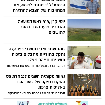
הרמטכ"ל "שמחתי לשמוע את
המחויבות של הצבא להחזרת
הבטחון בעוטף עזה"
יוסי קרן ,מ"מ ראש המועצה
הרמטכ״ל, רב-אלוף הרצי הלוי, נפגש היום
האזורית שער הנגב במסר
(א׳) עם ראשי הערים והמועצות המקומיות
בעוטף עזה ובדרום בעיר אשקלון. מדברי
לתושבים
הרמטכ״ל: ״צה״ל מחוייב בצורה עמוקה
מאוד ליישובי הדרום והעוטף, נעשה הכל כדי
להחזיר את הביטחון והשגשוג באזור.
זוהר שחר ואביו תושבי כפר עזה
נתקל בחוליית מחבלים בזכות
תושייתו חייהם ניצלו
רק נער בן 15, ובעל כורחו תפס את המושכות
והציל חיים. זוהר שחר, תושב עוטף עזה, היה
בדרך לאימון טריאתלון עם אביו וחברו ב-7
גאווה מקומית השגים לנבחרת פס
באוקטובר, שבת של שמחת תורה. בדרך הם
האקרובטיקה של שער הנגב
נתקלו בחוליית מחבלים, ובזכות תושייתו של
באליפות צרפת
זוהר חייהם ניצלו. אביו ברגעים אלו נמצא
הצלחה גדולה של נבחרת פס האקרובטיקה
בניתוח בביה"ח וולפסון וזוהר משתקם
של שער הנגב באליפות צרפת הפתוחה לנוער!
במחלקה לכירורגית ילדים. ענת אנגל- צפו
6 נציגות ונציג משער הנגב, בליווי המאמנות