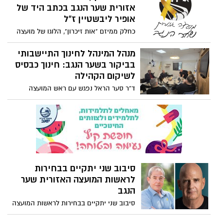
ההוראה והקהילה כולה.
אזורית שער הנגב בכתב היד של
אופיר ליבשטיין ז"ל
כחלק ממיזם "אות זיכרון", הלוגו של מועצה
אזורית שער הנגב בכתב היד של אופיר
ליבשטיין ז"ל, ראש המועצה בין השנים 2018-
מנהל המינהל לחינוך התיישבותי
2023, אשר נפל בעת הגנה על קהילת כפר
בביקור בשער הנגב: חינוך כבסיס
עזה, במתקפת הפתע הרצחנית על יישובי
לשיקום הקהילה
עוטף עזה, ביום שמחת תורה, בשבעה
ד"ר סער הראל נפגש עם ראש המועצה
באוקטובר 2023.
הנכנס, אורי אפשטיין, וסגנו אדם עזרן, ושמע
על אתגרי החינוך בעקבות אסון השבעה
באוקטובר. סוכם על חיזוק שיתופי הפעולה
לקידום חדשנות בתיכון שער הנגב, לצד
מעטפת תמיכה חינוכית ורגשית לשיקום
הקהילה.
סיבוב שני יתקיים בבחירות
לראשות המועצה האזורית שער
הנגב
סיבוב שני יתקיים בבחירות לראשות המועצה
האזורית שער הנגב, לאחר שהמועמד אורי