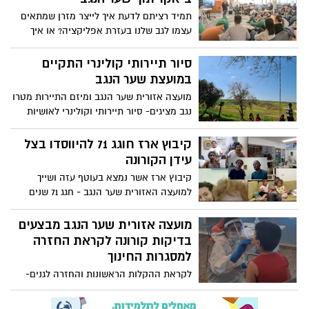
תמיד רציתם לדעת איך לייצר מזרן שמתאים
עצמו לגב שלנו בעזרת אפליקציה? או איך
לצנן שרתי מחשב חמים ולייצר חשמל נקי?
ה"אקו-תון" של הנגב התקיים בשבוע שעבר
סיור תיירותי קולינרי התקיים
וממנו יצאו שלל פתרונות טכנולוגיים חדשים
במועצת שער הנגב
שיסייעו למפעלי הדרום
מועצה אזורית שער הנגב ומיזם התיירות מטרו
נגב מציגים- סיור תיירותי וקולינרי לאושיות
רשת. הסיור שהתקיים ביום שישי האחרון
(19.3) כלל ביקור בעסקים קטנים הפועלים
קיבוץ ארז חוגג 71 להיווסדו בצל
בישובי שער הנגב ופגישה עם ראש המועצה
עידן הקורונה
אופיר ליבשטיין
קיבוץ ארז אשר נמצא בעוטף עזה ושייך
למועצה האזורית שער הנגב - חגג 71 שנים
להיווסדו, ולמרות המצב והתקופה, אנשי
הקהילה התגייסו, לא ויתרו ויצרו סרטון מרגש
מועצה אזורית שער הנגב מבצעים
ומדליק, המראה את יופייה וחוזקה של
בדיקות קורונה לקראת החזרה
הקהילה צפו :
למסגרות החינוך
לקראת ההקלות הראשונות והחזרה לגנים-
שער הנגב במבצע בדיקות לכל תושבי
המועצה לאחר החלת השלב הראשון במתווה