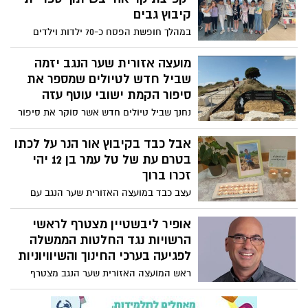
קיבוץ גבים
במהלך חופשת הפסח כ-70 ילדות וילדים
בכיתות א' עד ו' מקיבוץ גבים בשער הנגב
התכנסו בספריית הקיבוץ ליום שיא מיוחד
מועצה אזורית שער הנגב יזמה
'קפיצת קריאה מבקרת בספרייה' לרגל פסח
שביל חדש לטיולים שמספר את
במסגרת פרויקט 'קפיצת קריאה' המעניק
סיפור הקמת ישובי עוטף עזה
לילדים ולנוער קפיצה לתוך עולם הקריאה
נחנך שביל טיולים חדש אשר סוקר את סיפור
ומזכיר לכולנו שלקרוא ספרים זה פשוט כיף!
הקמת ישובי עוטף עזה, התיישבות הציונית
והביטחון דרך קו המים של הנגב
אבל כבד בקיבוץ אור הנר על לכתו
המערבי.השביל נסלל ביוזמת מועצה אזורית
בטרם עת של טל עמר בן 12 יהי
שער הנגב.
זכרו ברוך
עצב כבד במועצה האזורית שער הנגב עם
היוודע על לכתו בטרם עת של טל עמר,
מקיבוץ אור הנר, תלמיד שכבה ו' בבית הספר
אופיר ליבשטיין מצטרף לראשי
אלונים שער הנגב. טל נפטר מהמחלה, טרם
הרשויות נגד החלטות הממשלה
נמסר מועד לוויה
לפגיעה בערכי החינוך והשיוויוניות
ראש המועצה האזורית שער הנגב מצטרף
לראשי הרשויות והערים ברחבי הארץ נגד
החלטות הממשלה ופונה לתושבי שער הנגב"