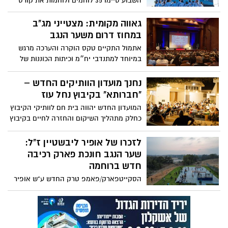
השבוע סיימו 35 לוחמים ולוחמות את קורס
טיס 191 של חיל האוויר, וביניהם גם סגן ר’, בן
מועצה אזורית שער הנגב
גאווה מקומית: מצטייני מג"ב
במחוז דרום משער הנגב
אתמול התקיים טקס הוקרה והערכה מרגש
במיוחד למתנדבי יח״מ וכיתות הכוננות של
מג"ב דרום אנשים הפועלים יום ולילה למען
ביטחון היישובים והקהילות באזור. במהלך
נחנך מועדון הוותיקים החדש –
הטקס הוענקו תעודות הצטיינות למתנדבים
"חברותא" בקיבוץ נחל עוז
מצטיינים.
המועדון החדש יהווה בית חם לוותיקי הקיבוץ
כחלק מתהליך השיקום והחזרה לחיים בקיבוץ
בפרט ובמועצה האזורית שער הנגב בכלל
לזכרו של אופיר ליבשטיין ז"ל:
שער הנגב חונכת פארק רכיבה
חדש ברוחמה
הסקייטפארק/פאמפ טרק החדש ע"ש אופיר
ליבשטיין ז"ל, שנבנה לזכר ילדי שער הנגב
שנפלו ב־7 באוקטובר, מהווה מרחב קהילתי
חדש לשמחה, חוסן וצמיחה לדור הצעיר
בעוטף