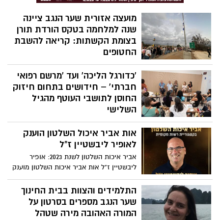
מועצה אזורית שער הנגב ציינה
שנה למלחמה בטקס הורדת תורן
בצומת הקשתות: קריאה להשבת
החטופים
הבוקר 7 באוקטובר 24' ב- 06:29, שעת תחילת
'כדורגל הליכה' ועד 'מרשם רפואי
המלחמה, התקבצו עשרות מקהילת שער הנגב
לטקס הורדת התורן בצומת הקשתות- הצומת
חברתי' – חידושים בתחום חיזוק
בה נרצחו ונחטפו עשרות.
החוסן לתושבי העוטף מהגיל
השלישי
בכנס "מֵעֵבֶר לגיל" שהתקיים בשער הנגב
אות אביר איכול השלטון הוענק
התכנסו 150 ארגונים הפועלים לקידום עשייה
משמעותית בקרב אזרחים ותיקים כדי לקדם
לאופיר ליבשטיין ז"ל
חזרה לשגרת חיים מלאים עשיה ומשמעות של
אביר איכות השלטון לשנת 2023: אופיר
זקני העוטף הכנס נערך ביוזמת 'ישוֹתַנו' מבית
ליבשטיין ז"ל אות אביר איכות השלטון מוענק
'שיתופים' ביחד עם אשכול רשויות נגב מערבי,
לו בקטגוריית רשות מקומית על חזונו מרחיק
ה-JFNA ומיזם muni100 מבית 'אשל ג'וינט
הלכת לפיתוח, צמיחה והתחדשות הנגב
התלמידים והצוות בבית החינוך
ישראל'
המערבי.
שער הנגב מספרים בסרטון על
המורה האהובה מירה שטהל