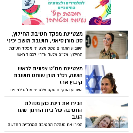
ניצן פלד ורותם יהודאי, יצאו אל התחרות
היוקרתית, בה משתתפים מאות נציגים ונציגות
משמונה מדינות, ביניהם אלופי ואלופות עולם
מצטיינת מפקד חטיבת החילוץ,
סגן מורן סיאני, תושבת מושב יכיני
השבוע התקיים טקס מצטייני מפקד חטיבת
החילוץ, אל״ם אלעד אדרי, לכבוד ראש
השנה. בין כלל המצטיינים נבחרה סגן מורן
סיאני ממושב יכיני, המשרתת כקצינת חילוץ
מצטיינת מח"ט צפונית לראש
בחטיבה.
השנה, רס"ר מורן שוחט תושבת
קיבוץ ארז
השבוע התקיים טקס מצטייני מח"ט צפונית
בראשות אל"ם חיים כהן. מבין כלל המצטיינים
נבחרה רס"ר (מיל') מורן שוחט המתגוררת
הכירו את רינת כהן מנהלת
בקיבוץ אורז ומשרתת כסמב"צית במכלול
החטיבה של בית החינוך שער
עורף בחטמ"ר צפונית.
הנגב
הכירו את מנהלת החטיבה המרכזית החדשה
של בית החינוך שער הנגב - רינת כהן, חברת