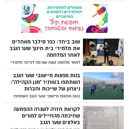
חטופים עדיין מוחזקים בשבי בעזה. העצרת
התקיימה ביוזמת תושבי שדרות, שער הנגב
ואשכול ובה השתתפו בני משפחות חטופים.
שוב ביחד: כפר סילבר מאחדים
את תלמידי בית חינוך שער הנגב
לאחר המלחמה
לאחר מלחמה קשה שגרמה לפיזור תלמידי
בית חינוך שער הנגב ברחבי הארץ, נחנכה
אתמול מסגרת חדשה של פנימייה שתאפשר
בנות מפונות מיישובי שער הנגב
ל-50 מתלמידי שכבת י"ב לחזור ולחיות יחד
השתתפו בטורניר "מגן הקהילה":
עם חבריהם.
ניצחון של שייכות וחברות
בנות מפונות מיישובי שער הנגב השתתפו
בטורניר כדורגל מיוחד של ארגון "החלוץ"
והחברה למתנ"סים, וחוו תחושת שייכות
לקראת חזרה לשגרה ההפתעה
וספורטיביות.
שחיכתה מהחיילים למורים
באלונים שער הנגב