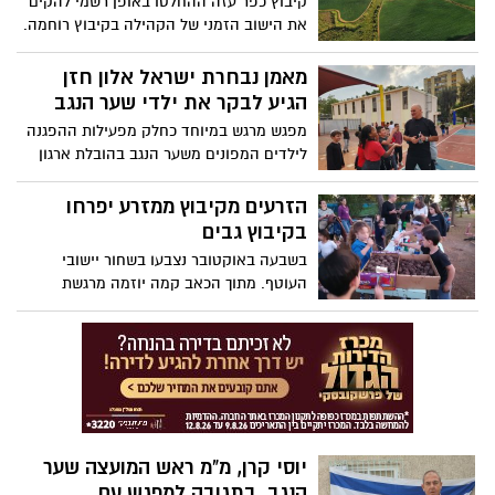
קיבוץ כפר עזה ההחלטו באופן רשמי להקים
את הישוב הזמני של הקהילה בקיבוץ רוחמה.
מועצה אזורית שער הנגב על כל אגפיה
ושלוחותיה, נערכת להגעתכם במהרה
מאמן נבחרת ישראל אלון חזן
ובבטחה.
הגיע לבקר את ילדי שער הנגב
מפגש מרגש במיוחד כחלק מפעילות ההפגנה
לילדים המפונים משער הנגב בהובלת ארגון
החלוץ- חינוך דרך ספורט התרחש בתל אביב
בהשתתפות כמאה ילדים המפונים מיישובי
הזרעים מקיבוץ ממזרע יפרחו
המועצה האזורית שער הנגב, כאשר אלון חזן
בקיבוץ גבים
מאמן נבחרת ישראל הגיע לבקר את הילדים
בשבעה באוקטובר נצבעו בשחור יישובי
העוטף. מתוך הכאב קמה יוזמה מרגשת
שמטרתה לטעת תקווה לעתיד ולצבוע את
הגינות הפרטיות והקהילתיות בקיבוץ גבים
בשלל צבעים וגוונים
יוסי קרן, מ"מ ראש המועצה שער
הנגב, בתגובה למפגש עם