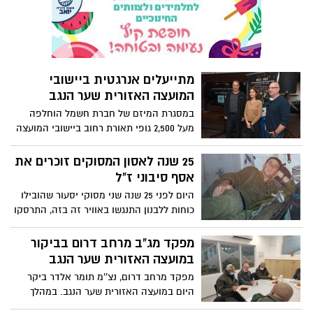
בית החינוך שער הנגב מאות ארגזים של ציוד
חורף המיועדים להגיע בסיוע הסוכנות
היהודית לפליטים בגבולות אוקראינה. בנוסף,
תלמידי שער הנגב שלחו בתחילת השבוע
משלוח של תחפושות, ציוד לפורים, צעצועים
מתייעלים אנרגטית ביישובי
ובובות לילדי בית היתומים "עלומים" שנחת
המועצה האזורית שער הנגב
בתחילת השבוע בישראל.
במסגרת המיזם של חברת חשמל הוחלפה
מעל 2,500 גופי תאורת רחוב ביישובי המועצה
הפרויקט הינו ביוזמת המשרד להגנת הסביבה
וחברת החשמל לביצוע התייעלות אנרגטית ב
25 שנה לאסון המסוקים זוכרים את
13 ראשויות ומועצות במעל 60 ישובים שער
אסף סיבוני ז"ל
הנגב
היום לפני 25 שנה שני מסוקי יסעור שהובילו
כוחות ללבנון התנגשו באוויר זה בזה, התרסקו
אל הקרקע - ועליהם 73 לוחמים ואנשי צוות
האוויר, בין הנופלים סמ"ר אסף סיבוני ז״ל
מפקד מג"ב מרחב דרום בביקור
מניר עם שבשער הנגב. ממערב לקיבוץ ניר עם
במועצה האזורית שער הנגב
נמצא אתר הנצחה לזכרו המוכר כ"מצפור
מפקד מרחב דרום, נצ''מ תומר אלדר ביקר
אסף סיבוני"
היום במועצה האזורית שער הנגב. במהלך
הסקירה הוצגו נתוני הפשיעה מהם עולה 66%