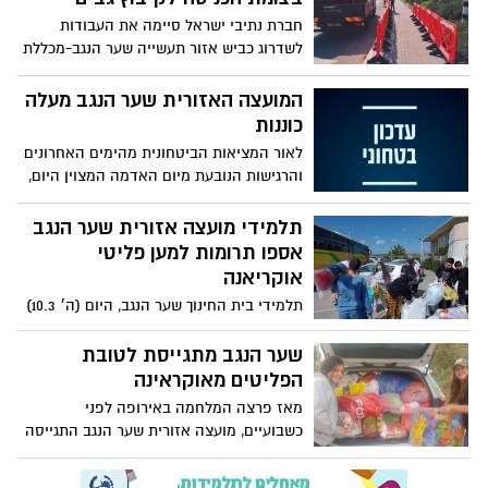
הקבוצה המיוחדת הזו ומרגישים ברי מזל
חברת נתיבי ישראל סיימה את העבודות
לגרום להם להרגיש שייכות וחלק בלתי נפרד
לשדרוג כביש אזור תעשייה שער הנגב-מכללת
מהמרוץ".
ספיר (232) כביש הדמים שגבה קורבנות רבים.
בפרויקט שעלותו 10 מיליון שקלים הוקמו שני
המועצה האזורית שער הנגב מעלה
מעגלי תנועה מצפון ומדרום. בימים אלה
כוננות
מבצעת החברה עבודות להתקנת רמזור
לאור המציאות הביטחונית מהימים האחרונים
בצומת הכניסה לקיבוץ גבים .
והרגישות הנובעת מיום האדמה המצוין היום,
קיימתי הערכת מצב והתייעצות עם מנכ"לית
המועצה וגורמי המועצה
תלמידי מועצה אזורית שער הנגב
אספו תרומות למען פליטי
אוקריאנה
תלמידי בית החינוך שער הנגב, היום (ה׳ 10.3)
בצהריים יצאו לדרכן באוטובוסי המועצה, יחד
עם מאות חבילות שנאספו במהלך השבוע
שער הנגב מתגייסת לטובת
האחרון על ידי תושבי המועצה.
הפליטים מאוקראינה
מאז פרצה המלחמה באירופה לפני
כשבועיים, מועצה אזורית שער הנגב התגייסה
לטובת הפליטים- הן בארץ והן בגבולות
אירופה השונים. בשבוע האחרון אספו תלמידי