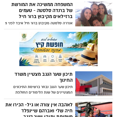
ירידה בפשיעה החקלאית.
המשפחה ממשיכה את המורשת
של ברנדה סלסטה - טעמים
ברזילאים מקיבוץ ברור חיל
אנדרה סלסטה מקיבוץ ברור חיל איבד לפני 5
שנים את אשתו, והחליט להמשיך את המורשת
שלה לטעמים ומאפים ברזילאים. כיום,
כשהמוצרים שלהם נמצאים בחנויות טבע,
סופרים ומסעדות בכל הארץ, סלסטה טעמים
נפתח גם לשוק הפרטי עם אתר למכירה
באמצעות תכנית E-Commerce 360 שנולדה
בתקופת הקורונה במטרה להגדיל את
המכירות המקוונות של עסקים קטנים
בפריפריה
תיכון שער הנגב מצטיין משרד
החינוך
תיכון שער הנגב נבחר ברשימת התיכונים
המצטיינים של שנת הלימודים החולפת
שפרסם משרד החינוך. התיכון דורג בין בתי
הספר בעלי ההישגים הגבוהים ביותר בארץ
לאהבה אין צורה או גיל- הכירו את
בתחומים הערכיים, החברתיים והלימודיים!
חיה שלי ואברהם שיינפלד
מעמותת ותיקי שער הנגב