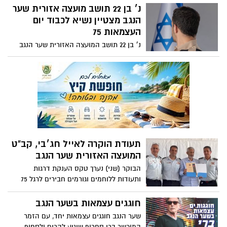
קהילת אור הנר.
נ׳ בן 22 תושב מועצה אזורית שער
הנגב מצטיין נשיא לכבוד יום
העצמאות 75
נ׳ בן 22 תושב המועצה האזורית שער הנגב
נמצא כעת בקורס הקצינים בבה״ד 1 עם סיומו
יחל את תפקידו בתור מפקד צוות בשייטת 13.
לנ׳ שתי אחיות אשר משרתות בתפקידים
משמעותיים בצה״ל, אחת המשרתת כקצינת
ת״ש והשנייה שירתה ביחידה מסווגת.
תעודת הוקרה לאייל חג׳בי, קב"ט
המועצה האזורית שער הנגב
הבוקר (שני) נערך טקס הענקת דרגות
ותעודות ללוחמים וגורמים חבירים לרגל 75
שנות עצמאות למדינת ישראל. במסגרתו קיבל
אייל חג׳בי, קב"ט המועצה, תעודת הוקרה על
חוגגים עצמאות בשער הנגב
תרומתו ופועלו להצלחת התחנה האזורית
שער הנגב חוגגים עצמאות יחד, עם הזמר
באשקלון של כבאות והצלה לישראל. איזה
המוכשר ברי סחרוף שיגיע להרים ולסחוף