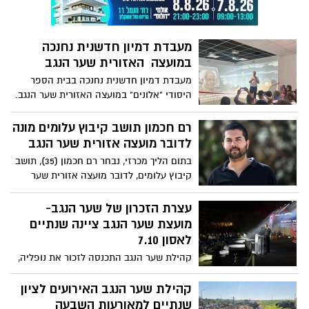
מעבדת דמיון חדשנית נחנכה
במועצה האזורית שער הנגב
מעבדת דמיון חדשנית נחנכה בבית הספר
היסודי "אלונים" במועצה האזורית שער הנגב.
מעבדת הדמיון היא כיתת לימוד
אימרסיביות-אינטראקטיביות בארבעה
רם חכמון תושב קיבוץ עלומים מונה
מימדים, המבוססת על טכנולוגיה מתקדמת
לדובר מועצה אזורית שער הנגב
של הקרנה על קירות ורצפה, סאונד היקפי
בתום הליך מכרזי, נבחר רם חכמון (35), תושב
ועוד.
קיבוץ עלומים, לדובר מועצה אזורית שער
הנגב, ויוביל את מערך הדוברות והתקשורת של
המועצה שנמצאת בלב תהליכי השיקום
עצרת הזכרון של שער הנגב-
והבנייה המחודשת
מועצת שער הנגב ציינה שנתיים
לאסון 7.10
קהילת שער הנגב התכנסה לזכור את נופליה,
על רקע שובם של גלי וזיו ברמן מכפר עזה
ועמרי מירן מנחל עוז, ודרשה להשלים את
קהילת שער הנגב האירועים לציון
המשימה הלאומית - השבת החללים לקבורה.
שנתיים למאורעות השבעה