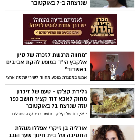
שנרצחה ב-7 באוקטובר
"מירה הייתה כמו אמא שנייה בשבילי" - מירה
שטהל, מורה בבית חינוך שער הנגב נרצחה
בשבעה באוקטובר. התלמידים והצוות בבית
הספר מספרים בסרטון של משרד החינוך
והמנהל לחינוך התיישבותי פנימייתי ועליית
הנוער, בגעגוע על המורה האהובה שאיבדו
ועל האדם המיוחד שהייתה
"מחווה מרגשת לזכרה של סיון
אלקבץ הי"ד במופע להקת אביבים
באשדוד"
אמש במסגרת מופע מחווה לשירי שלמה ארצי
של להקת אביבים באשדוד, הרקדניות
והרקדנים הופיעו בריקוד לזכרה של סיון
גלידת קצ'קו - טעם של זיכרון
אלקבץ ז"ל, תושבת אשדוד שנרצחה בביתה
מתוק לאבא דוד קציר תושב כפר
בכפר עזה. הריקוד הוקדש לסיון אלקבץ,
עזה שנרצח ב7 באוקטובר
שהייתה רקדנית בלהקת אביבים בעבר.
ינאי, בנו של קצ'קו, תושב כפר עזה שנרצח
ב-7 באוקטובר, כתב פוסט מרגש לכבוד אביו
שלא יחגוג את יום הולדתו ה-73. ועל הגלידה
אודליה בן זיקרי אפללו מנהלת
שיזם לזכרו
החטיבה של בית חינוך שער הנגב