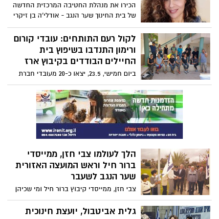
הכירו את מנהלת החטיבה המרכזית החדשה
של בית החינוך שער הנגב - אודלי'ה בן זיקרי
אפללו חברת קהילת קיבוץ כפר עזה.
לקול רעם התותחים: עובדי קורום
ורימון התנדבו בשיפוץ בית
החיילים הבודדים בקיבוץ ארז
ביום חמישי, 23.5, יצאו כ-20 מעובדי חברת
קורום הנדסה וניהול ורימון סביבה ונוף,
לפרויקט התנדבות של שדרוג החצר וחזית
המבנה של בית החיילים הבודדים בקיבוץ
ארז. בית החיילים הבודדים שייך לפרויקט
גרעין צבר של התנועה הקיבוצית ומתגוררים
בו חיילים בודדים שמגיעים מחו"ל. הבית נועד
לספק להם תנאים נוחים לשהייה ולשמש בית
הלך לעולמו צבי חזן, ממייסדי
חם ונעים עבורם במהלך שירותם הצבאי.
ברור חיל וראש המועצה האזורית
שער הנגב לשעבר
צבי חזן, ממייסדי קיבוץ ברור חיל ומי שכיהן
כראש המועצה האזורית שער הנגב בין השנים
1974 ל-1988, נפטר היום בגיל 93. חזן היה
גלית אביטבול, יועצת חינוכית