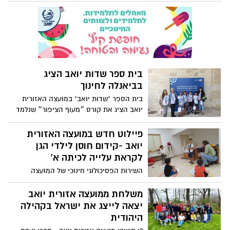
אוראלי לוירוס הקורונה COVID-19 הודיעה על
מינויו של רן עמיר מכפר מנחם למנכ"ל
החברה.
בית ספר שדות יואב הציג
בביאנלה לחינוך
בית הספר "שדות יואב" במועצה האזורית
יואב הציג את קורס ״מעוף הציפור״ שנלמד
במסגרת תוכנית אמירים כמודל לרקמת
שותפות בביאנלה לעיצוב וחדשנות בחינוך
פיילוט חדש במועצה האזורית
בבנייני האומה בירושלים.
יואב -קידום חוסן לילדי הגן
לקראת עלייה לכיתה א'
השירות הפסיכולוגי חינוכי של המועצה
האזורית יואב מפעיל בשבועות האחרונים
פיילוט ייחודי בדמות קבוצות לקידום חוסן
משלחת ממועצה אזורית יואב
לילדים העולים לכיתה א'.
יצאה לייצג את ישראל בקהילה
היהודית