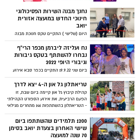
נחנך מבנה השירות הפסיכולוגי
חינוכי החדש במועצה אזורית
יואב
היום (שלישי ) התקיים טקס חנוכת מבנה
השירות הפסיכולוגי החדש במועצה האזורית
יואב במעמד ראש המועצה, ד"ר מטי צרפתי
נח ועליזה ליברמן מכפר הרי"ף
הרכבי, מנכ"לית המועצה מירית דגני,
נבחרו להשתתף בטקס גיבורות
הפסיכולוגית הארצית במשרד החינוך, ד"ר
וגיבורי היופי 2022
חוה פרידמן ובהשתתפות מנהל מחלקת
ביום שני 19.9.22 התקיים בכפר סבא אירוע
החינוך, ינקלה שטיינברג, מנהלת השפ"ח נתלי
"גיבורות וגיבורי היופי" 2022 למען שורדי
בן שלמה וצוותה, עובדי המועצה ואורחים.
השואה זו הפעם החמישית. האירוע מתקיים
טריאתלון גל און ה-4 יצא לדרך
בשיתוף הרשויות המקומיות והשלטון המקומי,
קהילת קיבוץ גל און קיימה ביום שבת, זו
ובו התכבדו 109 שורדות ושורדי השואה
הפעם הרביעית, את אירוע הספורט הקהילתי
מרשויות וממועצות מקומיות ואזוריות בארץ
- הטריאתלון בהשתתפות 146 מתחרים מגילאי
בהם גם נח ועליזה ליברמן מכפר הרי"ף
שנתיים ועד למעלה משבעים.
במועצה האזורית יואב.
1200 תלמידים שהשתתפו ביום
שישי האחרון בצעדת יואב בסימן
70 שנה למועצה