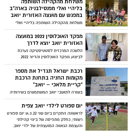
משלחת מהקהילה השותפה
בליהיי ואלי מפנסילבניה בארה"ב
במפגש עם מועצה האזורית יואב
משלחת מהקהילה השותפה בליהיי ואלי
מפנסילבניה בארה"ב הגיעו למפגש מרגש
בבית גוברין עם המועצה האזורית יואב .
מפקד האוכלוסין 2022 במועצה
האזורית יואב יוצא לדרך
הלשכה המרכזית לסטטיסטיקה נערכת
לביצוע מפקד האוכלוסין והדיור 2022.
במסגרת ההכנות נפגשו נציגי המועצה
האזורית יואב בראשותה של ד"ר מטי צרפתי
רכבת ישראל תגדיל את מספר
הרכבי – ראש המועצה, הגב' מירית דגני –
מקומות החניה בתחנת הרכבת
מנכ"לית המועצה, יחד עם צוות מפקד
"קריית מלאכי – יואב"
האוכלוסין – מנהל אזור הדרום של המפקד -
בשורה לתושבי יואב המשתמשים בשירותיה
מר נתי בוכניק, רכזת לשכת אזור הדרום –
של תחנת הרכבת "קריית מלאכי -יואב"! חניון
הגב' יערית אלון ומר מאיר דמרי – בקר בכיר
המכוניות העמוס בתחנה צפוי להתרחב
יום ספורט לילדי יואב צפית
במפקד האוכלוסין. בסיום המפגש העניק מר
לטובת ציבור הנוסעים בתחנה זאת לאחר
בוכניק לדר' צרפתי הרכבי אטלס מפקדי
לראשונה התקיים ביום שני 14.3.22 יום ספורט
מספר פניות של ראש המועצה האזורית יואב,
במהדורה מיוחדת שהוציאה הלמ"ס המסקר
רשותי, כחלק מתפיסה של בינוי קהילתי
ד"ר מטי צרפתי הרכבי לרכבת ישראל.
70 שנות מפקד.
והעצמת הגאווה המועצתית של ילדי יואב.