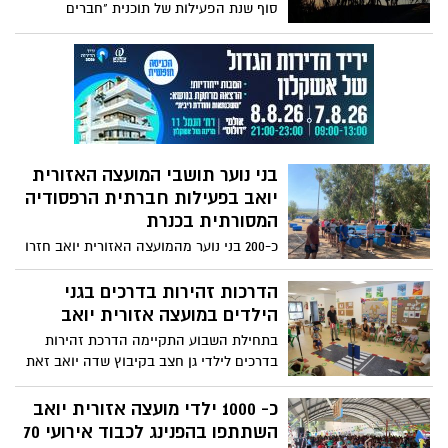
סוף שנת הפעילות של תוכנית "חברים
מיוחדים״ יחד עם כל השותפים והמתנדבים
בפרויקט חשוב זה.
בני נוער תושבי המועצה האזורית
יואב בפעילות חברתית הרפסודיה
המסורתית בכנרת
כ-200 בני נוער מהמועצה האזורית יואב חזרו
השבוע משלושה ימי פעילות גדושים בחוויות
על שפת הכנרת במפעל הרפסודיה.
הדרכות זהירות בדרכים בגני
הילדים במועצה אזורית יואב
בתחילת השבוע התקיימה הדרכת זהירות
בדרכים לילדי גן חצב בקיבוץ שדה יואב זאת
במסגרת הדרכות זהירות בדרכים שמקיימת
המועצה האזורית יואב בכל גני הילדים
כ- 1000 ילדי מועצה אזורית יואב
במועצה.
השתתפו בהפנינג לכבוד אירועי 70