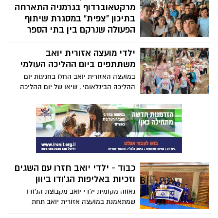
קורא שהוציאה המועצה, ובתמיכת מערך
מרקטאוברדוף בגרמניה התארחה
"באים לטוב", לקידום התנדבות ופרואקטיביות
בתיכון "צפית" במסגרת שיתוף
בגיל השלישי.
הפעולה שנרקם בין בתי הספר
ביום שלישי נערך ביקור מוצלח של משלחת
ילדי מועצה אזורית יואב
מהעיר מרקטאוברדוף בגרמניה, שהיו אורחי
בית הספר "צפית" במועצה האזורית יואב.
משתתפים ביום ההליכה העולמי
המשלחת כללה שמונה תלמידים שהתארחו
במועצה האזורית יואב החלו בחגיגות יום
אצל חניכים משכבת י"ב' , ושני מורים
ההליכה הבינלאומי , שיאו של יום ההליכה
שהתארחו אצל אנשי צוות של בית הספר.
העולמי יצוין ביום שישי אולם חלק מגני
הילדים במועצה החלו לקיים את הפעילות
עוד במהלך השבוע ואף קיבלו תעודות הוקרה
מיוחדת על הפעילות וההשתתפות שהופקו
מטעם מחלקת הגיל הרך במועצה.
כבוד - ילדי יואב חזרו עם השגים
וזכיות באליפות הג'ודו ביוון
גאווה מקומית ילדי יואב מקבוצת הג'ודו
שמתאמנת במועצה אזורית יואב תחת
הדרכתו של המאמן יעקב בר, חזרו השבוע עם