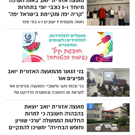
מועצה אזורית יואב באות הערכה
וחברות ובני נוער מהקיבוץ.
מיוחד ו-5 כוכבי יופי בתחרות
"קריה יפה ומקיימת בישראל יפה"
גאווה מקומית 9 ישובים ו-4 בתי ספר
מהמועצה האזורית יואב קיבלו 5 כוכבי יופי
בתחרות, בטקס חגיגי שנערך ביום שלישי
13.12.22 בבית המועצה לישראל יפה, זכתה
המועצה האזורית יואב באות הערכה מיוחד
על צירופם של 10 מוסדות וישובים במועצה
לתחרות "קריה יפה ומקיימת בישראל יפה"
וקבלת 5 כוכבי יופי בתחום איכות החיים
בני הנוער מהמועצה האזורית יואב
והסביבה ברשות המקומית.
מפיצים אור
בני ובנות נוער מישוביי המועצה מפיצים אור
לקראת חג החנוכה ובמסגרת פרוייקט של
מחלקת הילדים והנוער במרכז הקהילתי יואב
מוכרים מארזי נרות לחג כתרומה לעמותת עדי
מועצה אזורית יואב יוצאת
- למען ילדי הדושן.
בהבהרה חשובה כי למרות
החלטות הממשלה "ערכי שוויון
וחופש הבחירה" ימשיכו להתקיים
בכל מוסדות החינוך