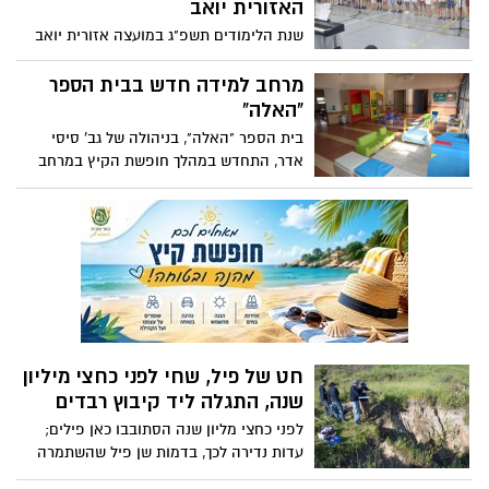
האזורית יואב
הקמפיין - קריאה לציבור להתעניין בסובבים
שנת הלימודים תשפ"ג במועצה אזורית יואב
אותנו ולעודד שיח על בריאות הנפש.
נפתחה כסדרה יחד עם 460 ילדי גני ילדים (3-
6), 1158 תלמידי יסודיים ו- 1239 תלמידי חטיבה
מרחב למידה חדש בבית הספר
ותיכון צפית
"האלה"
בית הספר "האלה", בניהולה של גב' סיסי
אדר, התחדש במהלך חופשת הקיץ במרחב
למידה משחקי וחוויתי, עשיר בפעילויות
ובעזרי משחק. המרחב מזמן למידה והנאה
דרך התנסות חושית ושיתופית.
חט של פיל, שחי לפני כחצי מיליון
שנה, התגלה ליד קיבוץ רבדים
לפני כחצי מליון שנה הסתובבו כאן פילים;
עדות נדירה לכך, בדמות שן פיל שהשתמרה
באופן יוצא דופן, נחשפת בימים אלה ליד