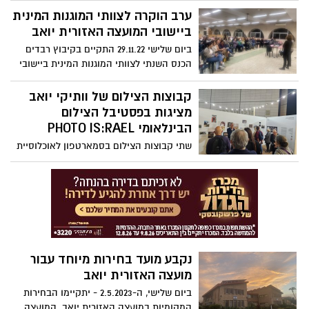
ערב הוקרה לצוותי המוגנות המינית
היום (שישי) מועצה אזורית יואב יוצאת
ביישובי המועצה האזורית יואב
בהבהרה לתושביה כי התוכניות החינוכיות
המתוכננות במועצה, המעודדות פלורליזם
ביום שלישי 29.11.22 התקיים בקיבוץ רבדים
וחינוך לשוויוניות ימשיכו להתקיים
הכנס השנתי לצוותי המוגנות המינית ביישובי
המועצה האזורית יואב בהשתתפות מ"מ ראש
המועצה עופר סלע, גורמי המקצוע במועצה,
קבוצות הצילום של וותיקי יואב
בעלי תפקידים, מנהלי קהילות וצוותי המוגנות
מציגות בפסטיבל הצילום
המינית.
הבינלאומי PHOTO IS:RAEL
שתי קבוצות הצילום בסמארטפון לאוכלוסיית
הוותיקים הפועלות ביואב, ביקרו השבוע
בפסטיבל הצילום PHOTO IS:RAEL בה הן
מציגות את עבודות הצילום הנהדרות שלהן.
נקבע מועד בחירות מיוחד עבור
מועצה האזורית יואב
ביום שלישי, ה-2.5.2023 - יתקיימו הבחירות
המקומיות במועצה האזורית יואב. המועצה