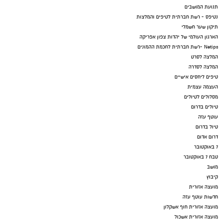
תנועת המושבים
נטיפס - רשת חברתית לטיפים והמלצות
תיקון שער חשמלי
הארגון העולמי של יהדות צפון אפריקה
Netips -רשת חברתית לחכמת ההמונים
המלצה לסרט
המלצה לסדרה
טיפים ליחסים אישיים
העצמה עצמית
מסלולים לטיולים
טיולים בדרום
עוטף עזה
טיול בדרום
דרום אדום
7 באוקטובר
טבח 7 באוקטובר
מושב
קיבוץ
מועצה אזורית
חדשות עוטף עזה
מועצה אזורית חוף אשקלון
מועצה אזורית אשכול