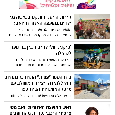
מנהלי מכלולי חירום ועובדי המועצה.
קירות הייטק הותקנו בשישה גני
ילדים במועצה האזורית יואב!
מועצה אזורית יואב מעודדת גני ילדים
להתאים ללמידה מתקדמת וזאת באמצעות
התקנת קיר הייטק - stem wall - מרכז
פעילות רב שימושי ליצירה ובניה.
"פיקניק 70" לחיבור בין בני נוער
לקהילה
בני נוער מהמושב נחלה משכבות ז'-י"ב
השתתפו השבוע בסדנת נגרות מיוחדת
בהנחיית ענבל ענבר במסגרתה הכינו פינת
פיקניק כולל שולחן וספסלים. הפעילות
בית הספר "צפית" התחדש במרחב
נעשתה במסגרת יוזמת "פיקניק 70", שהוציאה
חוץ ללמידה ויצירה המשולב עם
מחלקת הילדים והנוער במרכז הקהילתי יואב
מרכז האומנויות הבית ספרי
במועצה כחלק מציון שנת ה- 70 למועצה
בימים אלה הסתיימו עבודות שיפוץ כיתות
אזורית יואב.
האמנות וחלל התיאטרון (חדר תחפושות
והלבשה) והקמת גן האמנות, המהווה המשך
ראש המועצה האזורית יואב מטי
ישיר לקו העיצובי והצבעוני במתחם הפנים
צרפתי הרכבי נפרדת מהתושבים