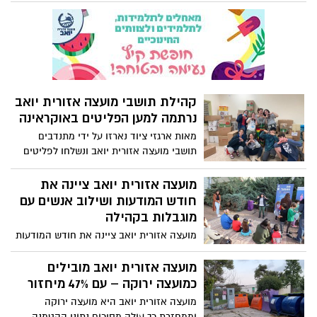
קהילת תושבי מועצה אזורית יואב
נרתמה למען הפליטים באוקראינה
מאות ארגזי ציוד נארזו על ידי מתנדבים
תושבי מועצה אזורית יואב ונשלחו לפליטים
מהמלחמה באוקראינה
מועצה אזורית יואב ציינה את
חודש המודעות ושילוב אנשים עם
מוגבלות בקהילה
מועצה אזורית יואב ציינה את חודש המודעות
ושילוב אנשים עם מוגבלות בקהילה בשלל
יוזמות ואירועים בקהילה זאת במסגרת
מועצה אזורית יואב מובילים
פרויקט "פברואר יוצא מהכלל" ביוזמת
כמועצה ירוקה – עם 47% מיחזור
החברה למתנ"סים. "פברואר יוצא מן הכלל"
מועצה אזורית יואב היא מועצה ירוקה
הוא יוזמה ארצית שמגיעה על רקע סקרים
וממחזרת כך עולה מסיכום נתוני ההטמנה