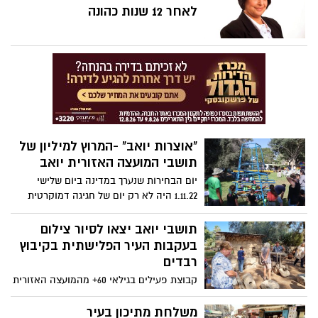
המחודש.
לאחר 12 שנות כהונה
"אוצרות יואב" -המרוץ למיליון של
תושבי המועצה האזורית יואב
יום הבחירות שנערך במדינה ביום שלישי
1.11.22 היה לא רק יום של חגיגה דמוקרטית
אלא גם יום חגם של מאות מתושבי מועצה
אזורית יואב, ילדים, הורים, סבים וסבתות,
תושבי יואב יצאו לסיור צילום
שהשתתפו לראשונה במשחק "אוצרות יואב"
בעקבות העיר הפלישתית בקיבוץ
בפורמט המרוץ למיליון בכל יישובי המועצה.
רבדים
קבוצת פעילים בגילאי 60+ מהמועצה האזורית
יואב, לסיור צילום בעקבות העיר הפלישתית
בקיבוץ רבדים. היוזמה נולדה במסגרת קול
משלחת מתיכון בעיר