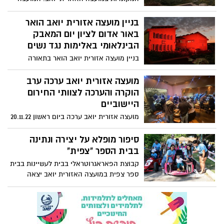
מונה 9,845 תושבים המתגוררים ב- 14 ישובים
בניין מועצה אזורית יואב הואר
באור אדום לציון יום המאבק
הבינלאומי באלימות נגד נשים
בניין מועצה אזורית יואב הואר בתאורה
אדומה החל מיום חמישי בערב ולאורך כל
הסופ"ש זאת לציון יום המאבק הבינלאומי
מועצה אזורית יואב ערכה ערב
באלימות כלפי נשים שצויין ביום שישי
הוקרה והערכה לצוותי החירום
25/11/22.
היישוביים
מועצה אזורית יואב ערכה ביום ראשון 20.11.22
ערב הוקרה מיוחד לצוותי החירום היישוביים
במעמד ראש המועצה היוצאת חה"כ ד"ר מטי
סיפור מופלא על יצירה ונתינה
צרפתי הרכבי ובהשתתפות מ"מ ראש המועצה
בבית הספר "צפית"
עופר סלע, מנהלת נפת שפלה במשרד הרווחה
קבוצת הפאראגרוטראלי בבית לעשיינות בבית
והביטחון הקהילתי רויטל קריתי, מפקד מחוז
ספר צפית במועצה האזורית יואב יצאה
דרום אל"מ שגיא ברוך, מפקד נפת לכיש
השבוע למירוץ הרביעי שלה (מתוך 7 בסה"כ)
בפיקוד העורף אל"מ מרקו אזואלס, חברי
הפעם בקיבוץ רמת יוחנן.
צוותי החירום היישוביים, יחידת הסע"ר
המועצתית, צוותי החירום הרפואיים ומתנדבי
איחוד הצלה, צוותי כבאות והצלה, מתנדבים,