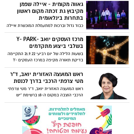
המון הישגים מתחרות הג'ודו הבינלאומית
גאווה מקומית - איילה שפמן
שהתקיימה ביוון בהשתתפות מועדונים מעשר
מקיבוץ גת זכתה מקום ראשון
מדינות
בתחרות בינלאומית
כבוד גדול וברכות למתעמלת המוכשרת איילה
שפמן מקיבוץ גת, שזכתה אמש במקום
הראשון בתחרות הבינלאומית Budapest
מרכז העסקים יואב -Y- PARK
Acro-Cup יחד עם בת-זוגתה – לינוי שטרן.
בשלבי ביצוע מתקדמים
בשעות הלילה של יום רביעי 21.9.22 התקיימה
בדיקת תאורה מקיפה במרכז העסקים Y-
PARK הנמצא בשלבי ביצוע מתקדמים מאוד
של פיתוח שלב א' והמתחם הואר בפעם
ראש המועצה האזורית יואב, ד"ר
הראשונה.
מטי צרפתי הרכבי בדרך לכנסת
ראש המועצה האזורית יואב, ד"ר מטי צרפתי
הרכבי הוצבה במקום ה-18 ברשימת "יש
עתיד" לכנסת ה- 25 צרפתי הרכבי: "אני
מצטרפת לנבחרת מצויינת ומגוונת, מתוך
אמונה גדולה ביכולת שלי ושל עמיתיי להשפיע
על החברה בישראל ולהקים ממשלה בהנהגת
יאיר לפיד ומפלגת "יש עתיד".