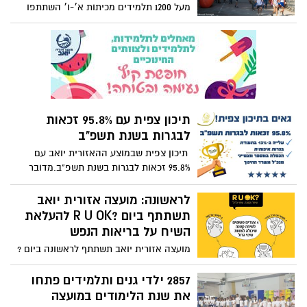
מעל 1200 תלמידים מכיתות א׳-ו׳ השתתפו
בצעדת יואב המסורתית, בו צועדים לאורח
חיים בריא. התלמידים נהנו ממסלול מוצל
ביער קוממיות סמוך ל"מצודת יואב", קיבלו
בנדנות ממותגות של המועצה, ואף נהנו
מחידון מעשיר ומהנה בסימן 70 שנה למועצה,
שהוצג להם לאורך הדרך במספר תחנות.
תיכון צפית עם 95.8% זכאות
לבגרות בשנת תשפ"ב
תיכון צפית שבמוצע ההאזורית יואב עם
95.8% זכאות לבגרות בשנת תשפ"ב.מדובר
בעלייה ב-13% בתעודת בגרות איכותית.
הכפלה במספר מצטייני מנכ"ל משרד החינוך.
לראשונה: מועצה אזורית יואב
תשתתף ביום ?R U OK להעלאת
השיח על בריאות הנפש
מועצה אזורית יואב תשתתף לראשונה ביום ?
R U OK, יום להגברת המודעות לבריאות הנפש
אותו מובילה אנוש – העמותה הישראלית
2857 ילדי גנים ותלמידים פתחו
לבריאות הנפש. במסגרת שיתוף הפעולה
את שנת הלימודים במועצה
תיקח המועצה חלק בקמפיין דיגיטל. מטרת