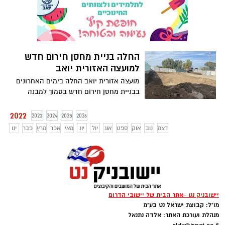
הכפרי. על פי הצפי עד סוף שנת 2022 יחוברו
היישובים לרשת הסיבים האופטיים.
החלה בניית מחסן חירום חדש
למועצה האזורית יואב
מועצה אזורית יואב החלה בימים האחרונים
בבניית מחסן חירום חדש בסמוך למבנה
המועצה, שמיועד להכיל את כלל ציוד החירום
המועצתי הכולל בין השאר: גנרטורים, מיכלי
2022
2023
2024
2025
2026
מים נגררים, עגלות תאורת חירום, חפ"ק, עגלת
דצמ
נוב
אוק
ספט
אוג
יול
יונ
מאי
אפר
מרץ
פבר
ינו
חילוץ קל וציוד חירום נוסף.
יישובניק נט -אתר הבית של יישובי הדרום
מו"ל: קבוצת ישראל נט בע"מ
מנהלת ועורכת האתר: אלדה נתנאל