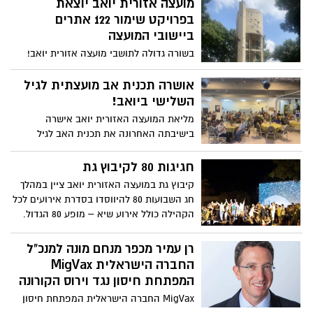
מועצה אזורית יואב יוצאת
בפרויקט שימור 122 אתרים
ביישובי המועצה
בשורה גדולה לתושבי מועצה אזורית יואב!
מליאת המועצה אישרה את רשימת האתרים
והמבנים לשימור ביישובי המועצה כפי
אושרה תכנית אב מועצתית לגיל
שהוכרזה בוועדת השימור של יואב בתהליך
השלישי ביואב!
שכלל שיתוף הישובים. הרשימה כוללת 122
מליאת המועצה האזורית יואב אישרה
אתרים בתחומי יישובי המועצה וכן 33 אתרים
בישיבתה האחרונה את תכנית האב לגיל
הנמצאים בשטח הפתוח של המועצה. רשימות
השלישי ביואב, מתוך זיהוי האתגר להזדקנות
והנחיות השימור ישולבו כנספח שימור בתכנית
מיטבית, ומגמת גידול אוכלוסיית הגיל השלישי.
חגיגות 80 לקיבוץ גת
המתאר הכוללנית ליואב שגם הכנתה נמצאת
קיבוץ גת במועצה האזורית יואב ציין במהלך
בשלבים מתקדמים.
חג השבועות 80 להיווסדו בסדרת אירועים לכל
הקהילה כולל אירוע שיא – מופע 80 הגדול.
על הדשא של חדר האוכל תוך כדי הפנינג
שבועות המסורתי שבמרכזו מבוך באלות קש,
רן עמיר מכפר מנחם מונה למנכ"ל
נפגשו יוצאי הקיבוץ לדורותיו בכנס מחזורים
החברה הישראלית MigVax
נוסטלגי ומרגש.
המפתחת חיסון נגד וירוס הקורונה
MigVax החברה הישראלית המפתחת חיסון