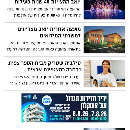
יואב המציינת 40 שנות פעילות
ליבנה.
המועצה האזורית יואב מציינת השנה 70 שנה
להיווסדה ו- 40 שנות פעילות של אולפנת
המחול של יואב. אולפנת המחול קיימה
בשבוע שעבר סדרת מופעים מרשימה בפני
מועצה אזורית יואב מצדיעים
קהל רב שמילא את אולם בית הבנים בכפר
למשרתי המילואים
מנחם.
אתמול בערב הואר בניין מועצה אזורית יואב
בתאורה צהובה כאות הערכה והצדעה למערך
המילואים יום ההוקרה מסמל את חשיבות
המערך ופועלם של אנשי המילואים. מערך
סילביה שטריק מבית הספר צפית
המילואים מהווה חלק משמעותי ומרכזי
נבחרה כמצטיינת ארצית
בצה"ל, ואת אחד הנכסים המרכזיים של
ועדת הפרס של החינוך הגופני הארצי של
מדינת ישראל. ביואב 228 נשות ואנשי מילואים
משרד החינוך הכריזה ביום ראשון 12.6.22 כי
פעילים והמועצה אימצה את ההמלצות
סילביה שטריק מבית הספר צפית במועצה
להעניק למשרתי המילואים הפעילים את מלוא
האזורית יואב, זכתה בפרס הארצי כמורה
ההנחה בסך 5% בתשלום הארנונה כהוקרה
מצטיינת מטעם משרד החינוך בתחום החינוך
והערכה על הפעילות למען חוזקה וחוסנה של
הגופני.
מדינת ישראל.