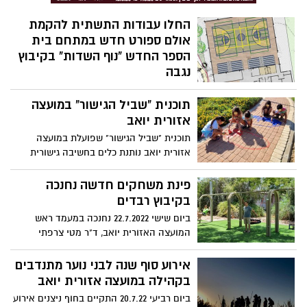
החלו עבודות התשתית להקמת
אולם ספורט חדש במתחם בית
הספר החדש "נוף השדות" בקיבוץ
נגבה
מועצה אזורית יואב, באמצעות מחלקות
תוכנית "שביל הגישור" במועצה
ההנדסה והספורט, החלה בעבודות התשתית
והכשרת השטח להקמת אולם ספורט חדש
אזורית יואב
במתחם בית הספר "נוף השדות" בקיבוץ
תוכנית "שביל הגישור" שפועלת במועצה
נגבה.
אזורית יואב נותנת כלים בחשיבה גישורית
לצוותי החינוך ולמשתתפים מהקהילה.
פינת משחקים חדשה נחנכה
בקיבוץ רבדים
ביום שישי 22.7.2022 נחנכה במעמד ראש
המועצה האזורית יואב, ד"ר מטי צרפתי
הרכבי, גינת המשחקים החדשה בקיבוץ
רבדים ובה מגוון מתקני משחק לקטנים
אירוע סוף שנה לבני נוער מתנדבים
ולגדולים, הצללה ומשטח דשא.
בקהילה במועצה אזורית יואב
ביום רביעי 20.7.22 התקיים בחוף ניצנים אירוע